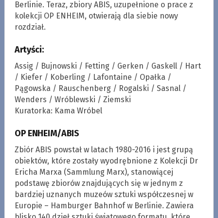
Berlinie. Teraz, zbiory ABIS, uzupełnione o prace z
kolekcji OP ENHEIM, otwierają dla siebie nowy
rozdział.
Artyści:
Assig / Bujnowski / Fetting / Gerken / Gaskell / Hart
/ Kiefer / Koberling / Lafontaine / Opałka /
Pągowska / Rauschenberg / Rogalski / Sasnal /
Wenders / Wróblewski / Ziemski
Kuratorka: Kama Wróbel
OP ENHEIM/ABIS
Zbiór ABIS powstał w latach 1980-2016 i jest grupą
obiektów, które zostały wyodrębnione z Kolekcji Dr
Ericha Marxa (Sammlung Marx), stanowiącej
podstawę zbiorów znajdujących się w jednym z
bardziej uznanych muzeów sztuki współczesnej w
Europie – Hamburger Bahnhof w Berlinie. Zawiera
blisko 140 dzieł sztuki światowego formatu, które