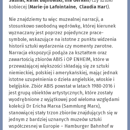
Sasnal, Rafał Bujnowski, Ina Gerken
) czy sztuki
kobiecej (
Marie-jo Lafointaine, Claudia Har
t).
Nie znajdziemy tu więc muzealnej narracji, a
stosunkowo swobodną wędrówkę, której kierunek
wyznaczany jest poprzez pojedyncze prace-
symbole, wskazujące na istotne z punktu widzenia
historii sztuki wydarzenia czy momenty zwrotne.
Narracja ekspozycji podąża za kształtem oraz
zawartością zbiorów ABIS i OP ENHEIM, które w
przeważającej większości składają się ze sztuki
niemieckiej, polskiej i amerykańskiej, mając jednak
istotne uzupełnienia o dzieła angielskie, włoskie i
belgijskie. Zbiór ABIS powstał w latach 1980-2016 i
jest grupą obiektów artystycznych, które zostały
wyodrębnione z wyjątkowej pod wieloma względami
kolekcji Dr Ericha Marxa (Sammlung Marx),
stanowiącej stały trzon zbiorów znajdujących się w
jednym z bardziej uznanych muzeów sztuki
współczesnej w Europie – Hamburger Bahnhof w