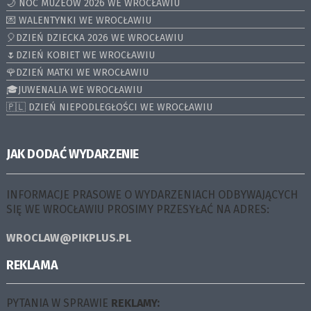
🌙 NOC MUZEÓW 2026 WE WROCŁAWIU
💌 WALENTYNKI WE WROCŁAWIU
🎈DZIEŃ DZIECKA 2026 WE WROCŁAWIU
🌷DZIEŃ KOBIET WE WROCŁAWIU
🌹DZIEŃ MATKI WE WROCŁAWIU
🎓JUWENALIA WE WROCŁAWIU
🇵🇱 DZIEŃ NIEPODLEGŁOŚCI WE WROCŁAWIU
JAK DODAĆ WYDARZENIE
INFORMACJE PRASOWE O WYDARZENIACH ODBYWAJĄCYCH
SIĘ WE WROCŁAWIU PROSIMY PRZESYŁAĆ NA ADRES:
WROCLAW@PIKPLUS.PL
REKLAMA
PYTANIA W SPRAWIE
REKLAMY: