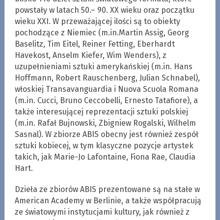
powstały w latach 50.– 90. XX wieku oraz początku
wieku XXI. W przeważającej ilości są to obiekty
pochodzące z Niemiec (m.in.Martin Assig, Georg
Baselitz, Tim Eitel, Reiner Fetting, Eberhardt
Havekost, Anselm Kiefer, Wim Wenders), z
uzupełnieniami sztuki amerykańskiej (m.in. Hans
Hoffmann, Robert Rauschenberg, Julian Schnabel),
włoskiej Transavanguardia i Nuova Scuola Romana
(m.in. Cucci, Bruno Ceccobelli, Ernesto Tatafiore), a
także interesującej reprezentacji sztuki polskiej
(m.in. Rafał Bujnowski, Zbigniew Rogalski, Wilhelm
Sasnal). W zbiorze ABIS obecny jest również zespół
sztuki kobiecej, w tym klasyczne pozycje artystek
takich, jak Marie-Jo Lafontaine, Fiona Rae, Claudia
Hart.
Dzieła ze zbiorów ABIS prezentowane są na stałe w
American Academy w Berlinie, a także współpracują
ze światowymi instytucjami kultury, jak również z