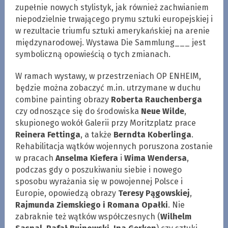
zupełnie nowych stylistyk, jak również zachwianiem
niepodzielnie trwającego prymu sztuki europejskiej i
w rezultacie triumfu sztuki amerykańskiej na arenie
międzynarodowej. Wystawa Die Sammlung___ jest
symboliczną opowieścią o tych zmianach.
W ramach wystawy, w przestrzeniach OP ENHEIM,
będzie można zobaczyć m.in. utrzymane w duchu
combine painting obrazy
Roberta Rauchenberga
czy odnoszące się do środowiska
Neue Wilde
,
skupionego wokół Galerii przy Moritzplatz prace
Reinera Fettinga
, a także
Berndta Koberlinga
.
Rehabilitacja wątków wojennych poruszona zostanie
w pracach
Anselma Kiefera
i
Wima Wendersa
,
podczas gdy o poszukiwaniu siebie i nowego
sposobu wyrażania się w powojennej Polsce i
Europie, opowiedzą obrazy
Teresy Pągowskiej
,
Rajmunda Ziemskiego i Romana Opałki
. Nie
zabraknie też wątków współczesnych (
Wilhelm