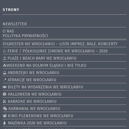
STRONY
NEWSLETTER
O NAS
POLITYKA PRYWATNOŚCI
SYLWESTER WE WROCŁAWIU – LISTA IMPREZ, BALE, KONCERTY
⛄️ FERIE / PÓŁKOLONIE ZIMOWE WE WROCŁAWIU – 2026
⛱️ PLAŻE I BEACH BARY WE WROCŁAWIU
⛺️WEEKEND NA DOLNYM ŚLĄSKU I NIE TYLKO
🔮 ANDRZEJKI WE WROCŁAWIU
📍 ATRAKCJE WE WROCŁAWIU
🎟️ BILETY NA WYDARZENIA WE WROCŁAWIU
🎃 HALLOWEEN WE WROCŁAWIU
🎤 KARAOKE WE WROCŁAWIU
🎭 KARNAWAŁ WE WROCŁAWIU
📽️ KINO PLENEROWE WE WROCŁAWIU
🧳 MAJÓWKA 2026 WE WROCŁAWIU