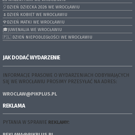
🎈DZIEŃ DZIECKA 2026 WE WROCŁAWIU
🌷DZIEŃ KOBIET WE WROCŁAWIU
🌹DZIEŃ MATKI WE WROCŁAWIU
🎓JUWENALIA WE WROCŁAWIU
🇵🇱 DZIEŃ NIEPODLEGŁOŚCI WE WROCŁAWIU
JAK DODAĆ WYDARZENIE
INFORMACJE PRASOWE O WYDARZENIACH ODBYWAJĄCYCH
SIĘ WE WROCŁAWIU PROSIMY PRZESYŁAĆ NA ADRES:
WROCLAW@PIKPLUS.PL
REKLAMA
PYTANIA W SPRAWIE
REKLAMY:
REKLAMA@PIKPLUS.PL