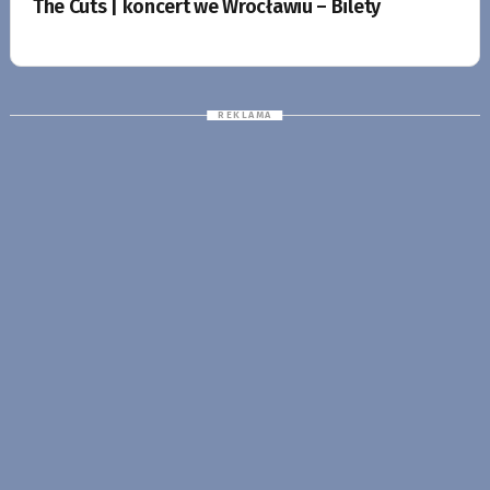
The Cuts | koncert we Wrocławiu – Bilety