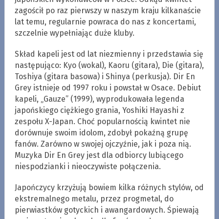
zagościł po raz pierwszy w naszym kraju kilkanaście
lat temu, regularnie powraca do nas z koncertami,
szczelnie wypełniając duże kluby.
Skład kapeli jest od lat niezmienny i przedstawia się
następująco: Kyo (wokal), Kaoru (gitara), Die (gitara),
Toshiya (gitara basowa) i Shinya (perkusja). Dir En
Grey istnieje od 1997 roku i powstał w Osace. Debiut
kapeli, „Gauze” (1999), wyprodukowała legenda
japońskiego ciężkiego grania, Yoshiki Hayashi z
zespołu X-Japan. Choć popularnością kwintet nie
dorównuje swoim idolom, zdobył pokaźną grupę
fanów. Zarówno w swojej ojczyźnie, jak i poza nią.
Muzyka Dir En Grey jest dla odbiorcy lubiącego
niespodzianki i nieoczywiste połączenia.
Japończycy krzyżują bowiem kilka różnych stylów, od
ekstremalnego metalu, przez progmetal, do
pierwiastków gotyckich i awangardowych. Śpiewają