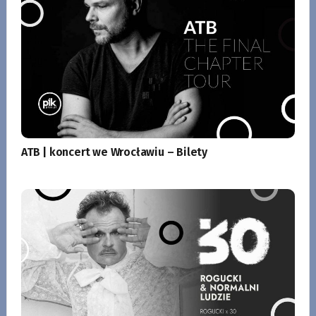
ATB | koncert we Wrocławiu – Bilety