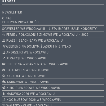
STRONY
NEWSLETTER
O NAS
POLITYKA PRYWATNOŚCI
SYLWESTER WE WROCŁAWIU – LISTA IMPREZ, BALE, KONCERTY
⛄️ FERIE / PÓŁKOLONIE ZIMOWE WE WROCŁAWIU – 2026
⛱️ PLAŻE I BEACH BARY WE WROCŁAWIU
⛺️WEEKEND NA DOLNYM ŚLĄSKU I NIE TYLKO
🔮 ANDRZEJKI WE WROCŁAWIU
📍 ATRAKCJE WE WROCŁAWIU
🎟️ BILETY NA WYDARZENIA WE WROCŁAWIU
🎃 HALLOWEEN WE WROCŁAWIU
🎤 KARAOKE WE WROCŁAWIU
🎭 KARNAWAŁ WE WROCŁAWIU
📽️ KINO PLENEROWE WE WROCŁAWIU
🧳 MAJÓWKA 2026 WE WROCŁAWIU
🌙 NOC MUZEÓW 2026 WE WROCŁAWIU
💌 WALENTYNKI WE WROCŁAWIU