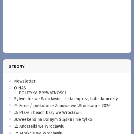
STRONY
Newsletter
O NAS
POLITYKA PRYWATNOŚCI
Sylwester we Wrocławiu – lista imprez, bale, koncerty
⛄️ Ferie / półkolonie Zimowe we Wrocławiu – 2026
⛱️ Plaże i beach bary we Wrocławiu
⛺️Weekend na Dolnym Śląsku i nie tylko
🔮 Andrzejki we Wrocławiu
📍 Atrakcje we Wrocławiu