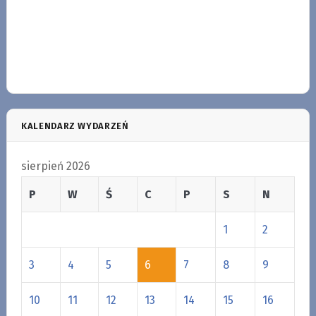
KALENDARZ WYDARZEŃ
sierpień 2026
P
W
Ś
C
P
S
N
1
2
3
4
5
6
7
8
9
10
11
12
13
14
15
16