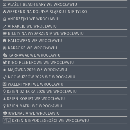
⛱️ PLAŻE I BEACH BARY WE WROCŁAWIU
⛺️WEEKEND NA DOLNYM ŚLĄSKU I NIE TYLKO
🔮 ANDRZEJKI WE WROCŁAWIU
📍 ATRAKCJE WE WROCŁAWIU
🎟️ BILETY NA WYDARZENIA WE WROCŁAWIU
🎃 HALLOWEEN WE WROCŁAWIU
🎤 KARAOKE WE WROCŁAWIU
🎭 KARNAWAŁ WE WROCŁAWIU
📽️ KINO PLENEROWE WE WROCŁAWIU
🧳 MAJÓWKA 2026 WE WROCŁAWIU
🌙 NOC MUZEÓW 2026 WE WROCŁAWIU
💌 WALENTYNKI WE WROCŁAWIU
🎈DZIEŃ DZIECKA 2026 WE WROCŁAWIU
🌷DZIEŃ KOBIET WE WROCŁAWIU
🌹DZIEŃ MATKI WE WROCŁAWIU
🎓JUWENALIA WE WROCŁAWIU
🇵🇱 DZIEŃ NIEPODLEGŁOŚCI WE WROCŁAWIU