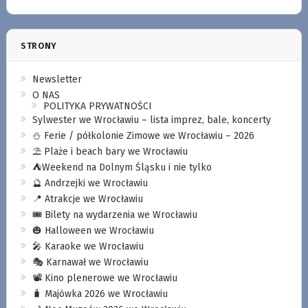
STRONY
Newsletter
O NAS
POLITYKA PRYWATNOŚCI
Sylwester we Wrocławiu – lista imprez, bale, koncerty
⛄️ Ferie / półkolonie Zimowe we Wrocławiu – 2026
⛱️ Plaże i beach bary we Wrocławiu
⛺️Weekend na Dolnym Śląsku i nie tylko
🔮 Andrzejki we Wrocławiu
📍 Atrakcje we Wrocławiu
🎟️ Bilety na wydarzenia we Wrocławiu
🎃 Halloween we Wrocławiu
🎤 Karaoke we Wrocławiu
🎭 Karnawał we Wrocławiu
📽️ Kino plenerowe we Wrocławiu
🧳 Majówka 2026 we Wrocławiu