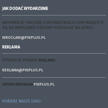
JAK DODAĆ WYDARZENIE
INFORMACJE PRASOWE O WYDARZENIACH ODBYWAJĄCYCH
SIĘ WE WROCŁAWIU PROSIMY PRZESYŁAĆ NA ADRES:
WROCLAW@PIKPLUS.PL
REKLAMA
PYTANIA W SPRAWIE
REKLAMY:
REKLAMA@PIKPLUS.PL
GRUPA MEDIALNA
PIKPLUS.PL
POBIERZ NASZE LOGO