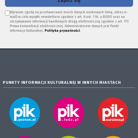
Zapisz się
Wyrażam zgodę na przetwarzanie moich danych osobowych (imię, adres e-
mail) w celu wysyłki newslettera zgodnie z art. 6 ust. 1 lit. a RODO oraz na
otrzymywanie informacji handlowych drogą elektroniczną zgodnie z art. 172
Prawa komunikacji elektronicznej. Administratorem danych jest Punkt
Informacji Kulturalnej.
Polityka prywatności
.
PUNKTY INFORMACJI KULTURALNEJ W INNYCH MIASTACH