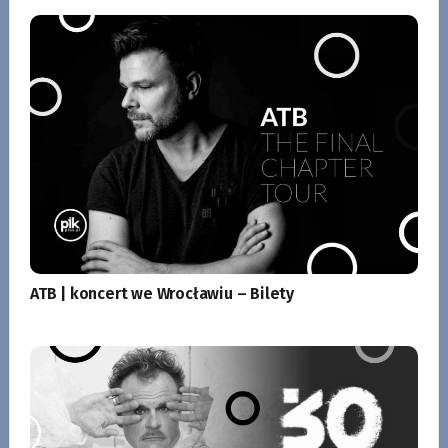
ATB | koncert we Wrocławiu – Bilety