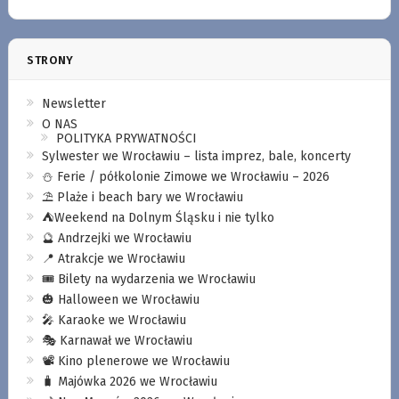
STRONY
Newsletter
O NAS
POLITYKA PRYWATNOŚCI
Sylwester we Wrocławiu – lista imprez, bale, koncerty
⛄️ Ferie / półkolonie Zimowe we Wrocławiu – 2026
⛱️ Plaże i beach bary we Wrocławiu
⛺️Weekend na Dolnym Śląsku i nie tylko
🔮 Andrzejki we Wrocławiu
📍 Atrakcje we Wrocławiu
🎟️ Bilety na wydarzenia we Wrocławiu
🎃 Halloween we Wrocławiu
🎤 Karaoke we Wrocławiu
🎭 Karnawał we Wrocławiu
📽️ Kino plenerowe we Wrocławiu
🧳 Majówka 2026 we Wrocławiu