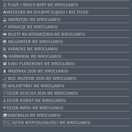
⛱️ PLAŻE I BEACH BARY WE WROCŁAWIU
⛺️WEEKEND NA DOLNYM ŚLĄSKU I NIE TYLKO
🔮 ANDRZEJKI WE WROCŁAWIU
📍 ATRAKCJE WE WROCŁAWIU
🎟️ BILETY NA WYDARZENIA WE WROCŁAWIU
🎃 HALLOWEEN WE WROCŁAWIU
🎤 KARAOKE WE WROCŁAWIU
🎭 KARNAWAŁ WE WROCŁAWIU
📽️ KINO PLENEROWE WE WROCŁAWIU
🧳 MAJÓWKA 2026 WE WROCŁAWIU
🌙 NOC MUZEÓW 2026 WE WROCŁAWIU
💌 WALENTYNKI WE WROCŁAWIU
🎈DZIEŃ DZIECKA 2026 WE WROCŁAWIU
🌷DZIEŃ KOBIET WE WROCŁAWIU
🌹DZIEŃ MATKI WE WROCŁAWIU
🎓JUWENALIA WE WROCŁAWIU
🇵🇱 DZIEŃ NIEPODLEGŁOŚCI WE WROCŁAWIU