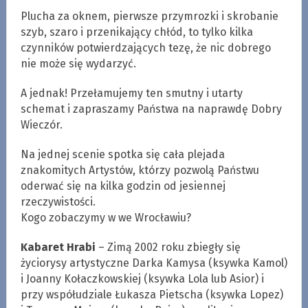
Plucha za oknem, pierwsze przymrozki i skrobanie
szyb, szaro i przenikający chłód, to tylko kilka
czynników potwierdzających tezę, że nic dobrego
nie może się wydarzyć.
A jednak! Przełamujemy ten smutny i utarty
schemat i zapraszamy Państwa na naprawdę Dobry
Wieczór.
Na jednej scenie spotka się cała plejada
znakomitych Artystów, którzy pozwolą Państwu
oderwać się na kilka godzin od jesiennej
rzeczywistości.
Kogo zobaczymy w we Wrocławiu?
Kabaret Hrabi
– Zimą 2002 roku zbiegły się
życiorysy artystyczne Darka Kamysa (ksywka Kamol)
i Joanny Kołaczkowskiej (ksywka Lola lub Asior) i
przy współudziale Łukasza Pietscha (ksywka Lopez)