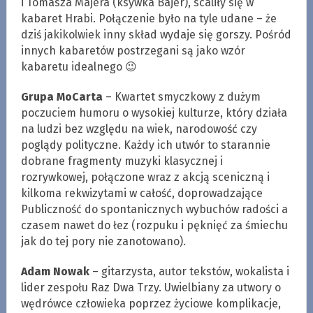
i Tomasza Majera (ksywka Bajer), scaliły się w
kabaret Hrabi. Połączenie było na tyle udane – że
dziś jakikolwiek inny skład wydaje się gorszy. Pośród
innych kabaretów postrzegani są jako wzór
kabaretu idealnego 😉
Grupa MoCarta
– Kwartet smyczkowy z dużym
poczuciem humoru o wysokiej kulturze, który działa
na ludzi bez względu na wiek, narodowość czy
poglądy polityczne. Każdy ich utwór to starannie
dobrane fragmenty muzyki klasycznej i
rozrywkowej, połączone wraz z akcją sceniczną i
kilkoma rekwizytami w całość, doprowadzające
Publiczność do spontanicznych wybuchów radości a
czasem nawet do łez (rozpuku i pęknięć za śmiechu
jak do tej pory nie zanotowano).
Adam Nowak
– gitarzysta, autor tekstów, wokalista i
lider zespołu Raz Dwa Trzy. Uwielbiany za utwory o
wędrówce człowieka poprzez życiowe komplikacje,