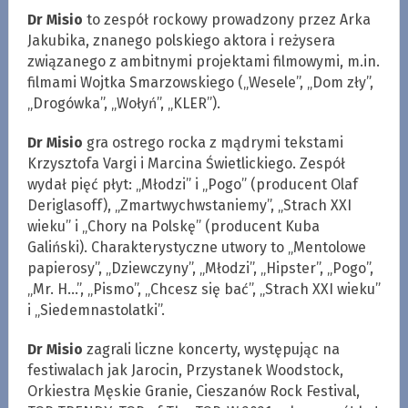
Dr Misio
to zespół rockowy prowadzony przez Arka
Jakubika, znanego polskiego aktora i reżysera
związanego z ambitnymi projektami filmowymi, m.in.
filmami Wojtka Smarzowskiego („Wesele”, „Dom zły”,
„Drogówka”, „Wołyń”, „KLER”).
Dr Misio
gra ostrego rocka z mądrymi tekstami
Krzysztofa Vargi i Marcina Świetlickiego. Zespół
wydał pięć płyt: „Młodzi” i „Pogo” (producent Olaf
Deriglasoff), „Zmartwychwstaniemy”, „Strach XXI
wieku” i „Chory na Polskę” (producent Kuba
Galiński). Charakterystyczne utwory to „Mentolowe
papierosy”, „Dziewczyny”, „Młodzi”, „Hipster”, „Pogo”,
„Mr. H…”, „Pismo”, „Chcesz się bać”, „Strach XXI wieku”
i „Siedemnastolatki”.
Dr Misio
zagrali liczne koncerty, występując na
festiwalach jak Jarocin, Przystanek Woodstock,
Orkiestra Męskie Granie, Cieszanów Rock Festival,