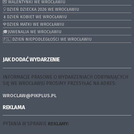
💌 WALENTYNKI WE WROCŁAWIU
🎈DZIEŃ DZIECKA 2026 WE WROCŁAWIU
🌷DZIEŃ KOBIET WE WROCŁAWIU
🌹DZIEŃ MATKI WE WROCŁAWIU
🎓JUWENALIA WE WROCŁAWIU
🇵🇱 DZIEŃ NIEPODLEGŁOŚCI WE WROCŁAWIU
JAK DODAĆ WYDARZENIE
INFORMACJE PRASOWE O WYDARZENIACH ODBYWAJĄCYCH
SIĘ WE WROCŁAWIU PROSIMY PRZESYŁAĆ NA ADRES:
WROCLAW@PIKPLUS.PL
REKLAMA
PYTANIA W SPRAWIE
REKLAMY: