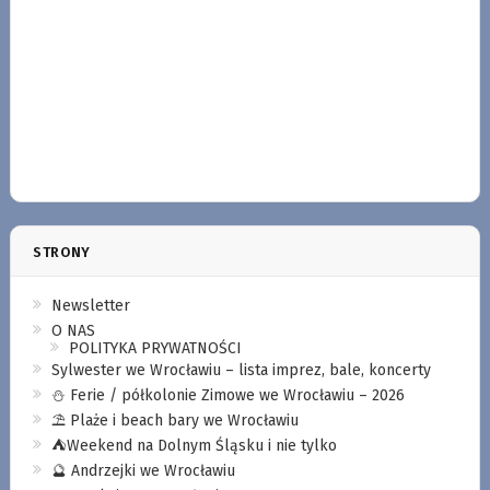
STRONY
Newsletter
O NAS
POLITYKA PRYWATNOŚCI
Sylwester we Wrocławiu – lista imprez, bale, koncerty
⛄️ Ferie / półkolonie Zimowe we Wrocławiu – 2026
⛱️ Plaże i beach bary we Wrocławiu
⛺️Weekend na Dolnym Śląsku i nie tylko
🔮 Andrzejki we Wrocławiu