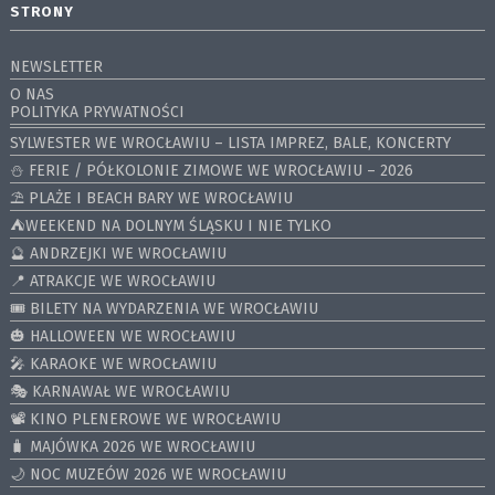
STRONY
NEWSLETTER
O NAS
POLITYKA PRYWATNOŚCI
SYLWESTER WE WROCŁAWIU – LISTA IMPREZ, BALE, KONCERTY
⛄️ FERIE / PÓŁKOLONIE ZIMOWE WE WROCŁAWIU – 2026
⛱️ PLAŻE I BEACH BARY WE WROCŁAWIU
⛺️WEEKEND NA DOLNYM ŚLĄSKU I NIE TYLKO
🔮 ANDRZEJKI WE WROCŁAWIU
📍 ATRAKCJE WE WROCŁAWIU
🎟️ BILETY NA WYDARZENIA WE WROCŁAWIU
🎃 HALLOWEEN WE WROCŁAWIU
🎤 KARAOKE WE WROCŁAWIU
🎭 KARNAWAŁ WE WROCŁAWIU
📽️ KINO PLENEROWE WE WROCŁAWIU
🧳 MAJÓWKA 2026 WE WROCŁAWIU
🌙 NOC MUZEÓW 2026 WE WROCŁAWIU