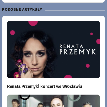
PODOBNE ARTYKUŁY
Renata Przemyk| koncert we Wrocławiu