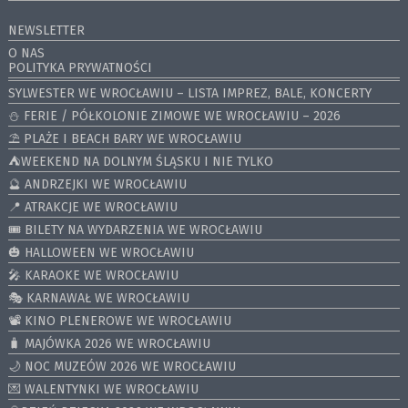
NEWSLETTER
O NAS
POLITYKA PRYWATNOŚCI
SYLWESTER WE WROCŁAWIU – LISTA IMPREZ, BALE, KONCERTY
⛄️ FERIE / PÓŁKOLONIE ZIMOWE WE WROCŁAWIU – 2026
⛱️ PLAŻE I BEACH BARY WE WROCŁAWIU
⛺️WEEKEND NA DOLNYM ŚLĄSKU I NIE TYLKO
🔮 ANDRZEJKI WE WROCŁAWIU
📍 ATRAKCJE WE WROCŁAWIU
🎟️ BILETY NA WYDARZENIA WE WROCŁAWIU
🎃 HALLOWEEN WE WROCŁAWIU
🎤 KARAOKE WE WROCŁAWIU
🎭 KARNAWAŁ WE WROCŁAWIU
📽️ KINO PLENEROWE WE WROCŁAWIU
🧳 MAJÓWKA 2026 WE WROCŁAWIU
🌙 NOC MUZEÓW 2026 WE WROCŁAWIU
💌 WALENTYNKI WE WROCŁAWIU