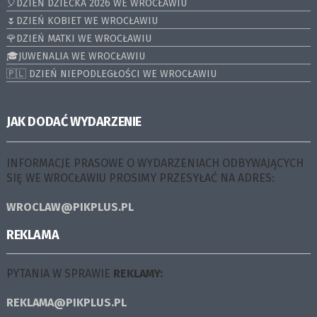
🎈DZIEŃ DZIECKA 2026 WE WROCŁAWIU
🌷DZIEŃ KOBIET WE WROCŁAWIU
🌹DZIEŃ MATKI WE WROCŁAWIU
🎓JUWENALIA WE WROCŁAWIU
🇵🇱 DZIEŃ NIEPODLEGŁOŚCI WE WROCŁAWIU
JAK DODAĆ WYDARZENIE
INFORMACJE PRASOWE O WYDARZENIACH ODBYWAJĄCYCH
SIĘ WE WROCŁAWIU PROSIMY PRZESYŁAĆ NA ADRES:
WROCLAW@PIKPLUS.PL
REKLAMA
PYTANIA W SPRAWIE
REKLAMY:
REKLAMA@PIKPLUS.PL