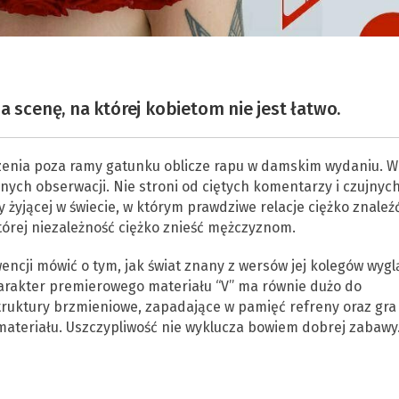
cenę, na której kobietom nie jest łatwo.
zenia poza ramy gatunku oblicze rapu w damskim wydaniu. W
ych obserwacji. Nie stroni od ciętych komentarzy i czujnyc
 żyjącej w świecie, w którym prawdziwe relacje ciężko znaleź
tórej niezależność ciężko znieść mężczyznom.
encji mówić o tym, jak świat znany z wersów jej kolegów wyg
harakter premierowego materiału “V” ma równie dużo do
ruktury brzmieniowe, zapadające w pamięć refreny oraz gra
ateriału. Uszczypliwość nie wyklucza bowiem dobrej zabawy