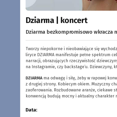
Dziarma | koncert
Dziarma bezkompromisowo wkracza na s
Tworzy niepokorne i nieobawiające się wychod
liryce DZIARMA manifestuje pełne spektrum celn
narracji, obrazujących rzeczywistość dziewczyny
na Instagramie, czy backstage’u. Dziewczyny, k
DZIARMA
ma odwagę i siłę, żeby w rapowej konw
z drugiej strony. Kobiecym okiem. Muzyczny c
zaoferowania. Rozbudowane aranże, ciekawe st
konwencją budują mocny i aktualny charakter m
Data: