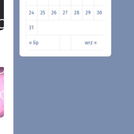
24
25
26
27
28
29
30
31
« lip
wrz »