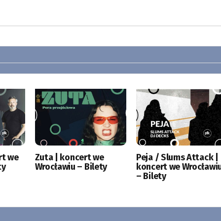
rt we
Zuta | koncert we
Peja / Slums Attack |
ty
Wrocławiu – Bilety
koncert we Wrocławi
– Bilety