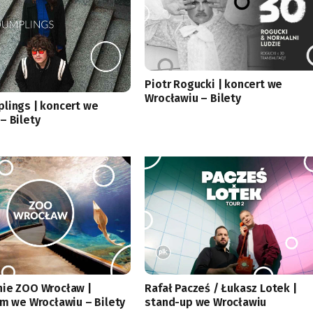
Piotr Rogucki | koncert we
Wrocławiu – Bilety
lings | koncert we
– Bilety
ie ZOO Wrocław |
Rafał Pacześ / Łukasz Lotek |
um we Wrocławiu – Bilety
stand-up we Wrocławiu