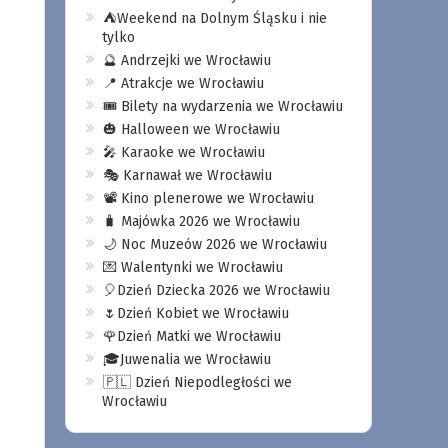
⛺️Weekend na Dolnym Śląsku i nie
tylko
🔮 Andrzejki we Wrocławiu
📍 Atrakcje we Wrocławiu
🎟️ Bilety na wydarzenia we Wrocławiu
🎃 Halloween we Wrocławiu
🎤 Karaoke we Wrocławiu
🎭 Karnawał we Wrocławiu
📽️ Kino plenerowe we Wrocławiu
🧳 Majówka 2026 we Wrocławiu
🌙 Noc Muzeów 2026 we Wrocławiu
💌 Walentynki we Wrocławiu
🎈Dzień Dziecka 2026 we Wrocławiu
🌷Dzień Kobiet we Wrocławiu
🌹Dzień Matki we Wrocławiu
🎓Juwenalia we Wrocławiu
🇵🇱 Dzień Niepodległości we
Wrocławiu