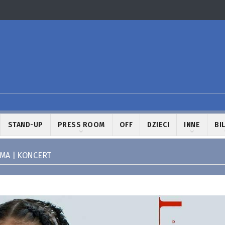
STAND-UP
PRESS ROOM
OFF
DZIECI
INNE
BI
MA | KONCERT