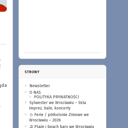
h
ć
STRONY
ląda
Newsletter
O NAS
POLITYKA PRYWATNOŚCI
Sylwester we Wrocławiu – lista
.
imprez, bale, koncerty
⛄️ Ferie / półkolonie Zimowe we
Wrocławiu – 2026
⛱️ Plaże i beach bary we Wrocławiu