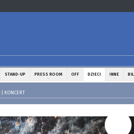
STAND-UP
PRESS ROOM
OFF
DZIECI
INNE
BI
O | KONCERT