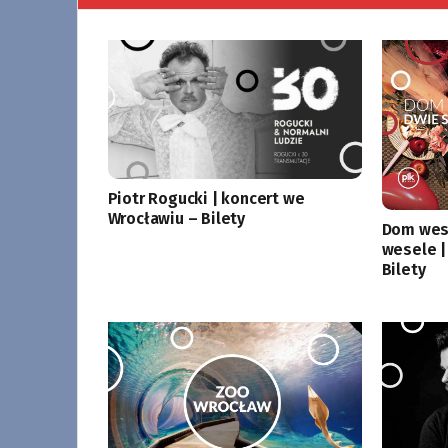
Piotr Rogucki | koncert we
Wrocławiu – Bilety
Dom wese
wesele |
Bilety