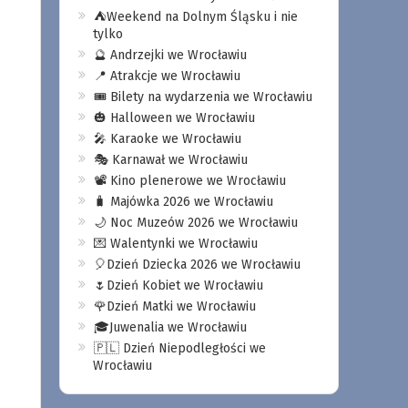
⛺️Weekend na Dolnym Śląsku i nie
tylko
🔮 Andrzejki we Wrocławiu
📍 Atrakcje we Wrocławiu
🎟️ Bilety na wydarzenia we Wrocławiu
🎃 Halloween we Wrocławiu
🎤 Karaoke we Wrocławiu
🎭 Karnawał we Wrocławiu
📽️ Kino plenerowe we Wrocławiu
🧳 Majówka 2026 we Wrocławiu
🌙 Noc Muzeów 2026 we Wrocławiu
💌 Walentynki we Wrocławiu
🎈Dzień Dziecka 2026 we Wrocławiu
🌷Dzień Kobiet we Wrocławiu
🌹Dzień Matki we Wrocławiu
🎓Juwenalia we Wrocławiu
🇵🇱 Dzień Niepodległości we
Wrocławiu