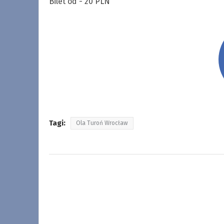
Bilet od - 20 PLN
Tagi:
Ola Turoń Wrocław