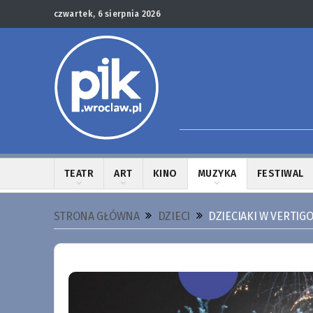
czwartek, 6 sierpnia 2026
TEATR
ART
KINO
MUZYKA
FESTIWAL
STRONA GŁÓWNA
DZIECI
DZIECIAKI W VERTIG