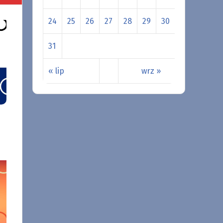
24
25
26
27
28
29
30
31
« lip
wrz »