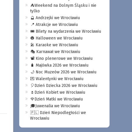
⛺️Weekend na Dolnym Śląsku i nie
tylko
🔮 Andrzejki we Wrocławiu
📍 Atrakcje we Wrocławiu
🎟️ Bilety na wydarzenia we Wrocławiu
🎃 Halloween we Wrocławiu
🎤 Karaoke we Wrocławiu
🎭 Karnawał we Wrocławiu
📽️ Kino plenerowe we Wrocławiu
🧳 Majówka 2026 we Wrocławiu
🌙 Noc Muzeów 2026 we Wrocławiu
💌 Walentynki we Wrocławiu
🎈Dzień Dziecka 2026 we Wrocławiu
🌷Dzień Kobiet we Wrocławiu
🌹Dzień Matki we Wrocławiu
🎓Juwenalia we Wrocławiu
🇵🇱 Dzień Niepodległości we
Wrocławiu