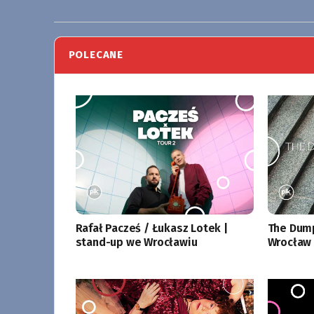
POLECANE
Rafał Pacześ / Łukasz Lotek |
The Dump
stand-up we Wrocławiu
Wrocław 