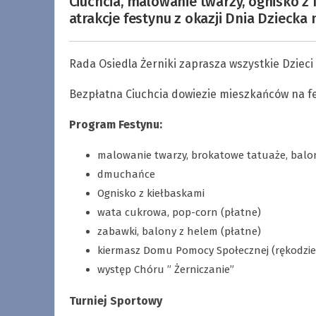
Ciuchcia, malowanie twarzy, ognisko z 
atrakcje festynu z okazji Dnia Dziecka
Rada Osiedla Żerniki zaprasza wszystkie Dzieci 
Bezpłatna Ciuchcia dowiezie mieszkańców na fe
Program Festynu:
malowanie twarzy, brokatowe tatuaże, balon
dmuchańce
Ognisko z kiełbaskami
wata cukrowa, pop-corn (płatne)
zabawki, balony z helem (płatne)
kiermasz Domu Pomocy Społecznej (rękodzieło
występ Chóru ” Żerniczanie”
Turniej Sportowy