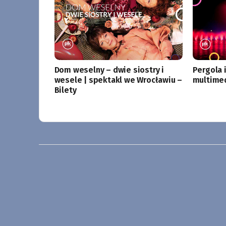
Dom weselny – dwie siostry i
Pergola 
wesele | spektakl we Wrocławiu –
multime
Bilety