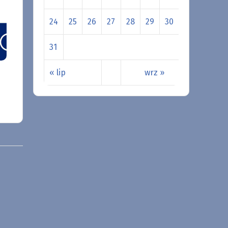
24
25
26
27
28
29
30
31
« lip
wrz »