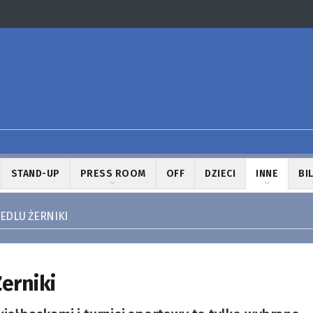
STAND-UP
PRESS ROOM
OFF
DZIECI
INNE
BI
IEDLU ŻERNIKI
erniki