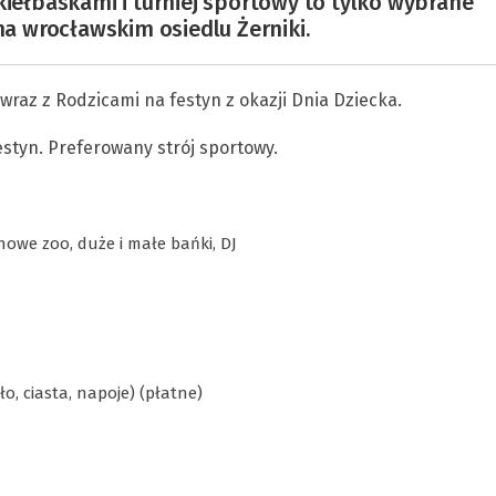
kiełbaskami i turniej sportowy to tylko wybrane
 na wrocławskim osiedlu Żerniki.
wraz z Rodzicami na festyn z okazji Dnia Dziecka.
styn. Preferowany strój sportowy.
owe zoo, duże i małe bańki, DJ
, ciasta, napoje) (płatne)