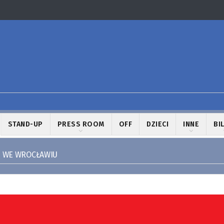
STAND-UP
PRESS ROOM
OFF
DZIECI
INNE
BI
2 WE WROCŁAWIU