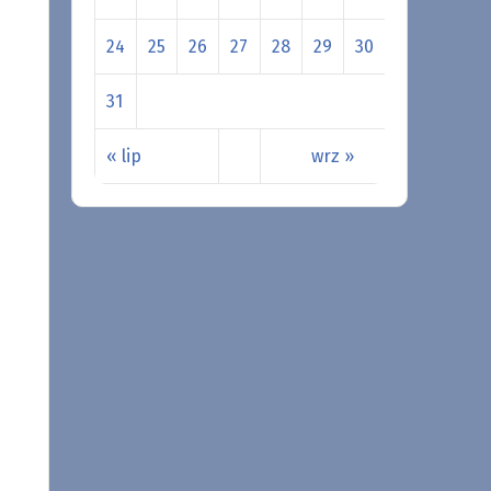
24
25
26
27
28
29
30
31
« lip
wrz »