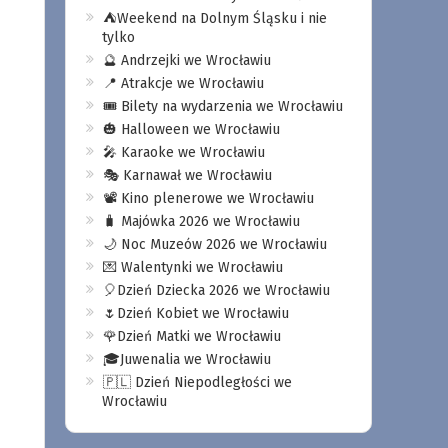
⛺️Weekend na Dolnym Śląsku i nie
tylko
🔮 Andrzejki we Wrocławiu
📍 Atrakcje we Wrocławiu
🎟️ Bilety na wydarzenia we Wrocławiu
🎃 Halloween we Wrocławiu
🎤 Karaoke we Wrocławiu
🎭 Karnawał we Wrocławiu
📽️ Kino plenerowe we Wrocławiu
🧳 Majówka 2026 we Wrocławiu
🌙 Noc Muzeów 2026 we Wrocławiu
💌 Walentynki we Wrocławiu
🎈Dzień Dziecka 2026 we Wrocławiu
🌷Dzień Kobiet we Wrocławiu
🌹Dzień Matki we Wrocławiu
🎓Juwenalia we Wrocławiu
🇵🇱 Dzień Niepodległości we
Wrocławiu