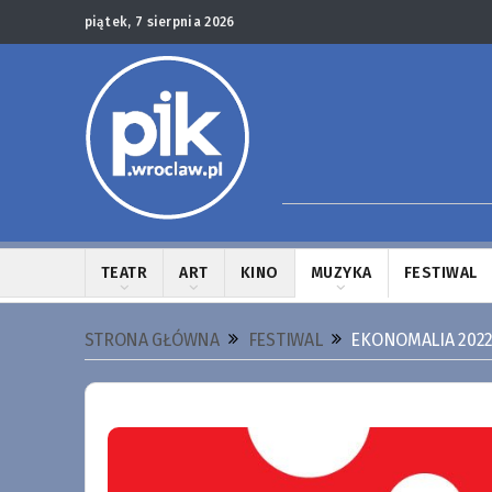
piątek, 7 sierpnia 2026
TEATR
ART
KINO
MUZYKA
FESTIWAL
STRONA GŁÓWNA
FESTIWAL
EKONOMALIA 202