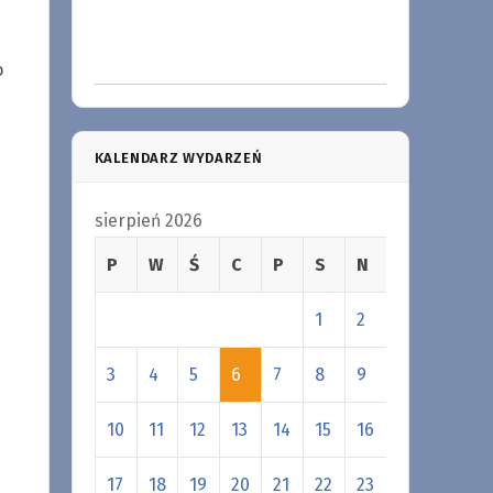
o
KALENDARZ WYDARZEŃ
sierpień 2026
P
W
Ś
C
P
S
N
1
2
3
4
5
6
7
8
9
10
11
12
13
14
15
16
17
18
19
20
21
22
23