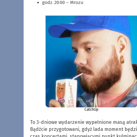
godz. 20:00 – Mrozu
CatchUp
To 3-dniowe wydarzenie wypełnione masą atrakc
Bądźcie przygotowani, gdyż lada moment będzi
czas koncertami, stanowiącymi punkt kulminac