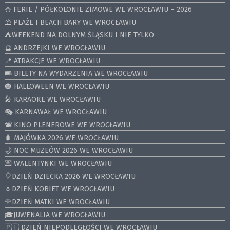
⛄️ FERIE / PÓŁKOLONIE ZIMOWE WE WROCŁAWIU – 2026
⛱️ PLAŻE I BEACH BARY WE WROCŁAWIU
⛺️WEEKEND NA DOLNYM ŚLĄSKU I NIE TYLKO
🔮 ANDRZEJKI WE WROCŁAWIU
📍 ATRAKCJE WE WROCŁAWIU
🎟️ BILETY NA WYDARZENIA WE WROCŁAWIU
🎃 HALLOWEEN WE WROCŁAWIU
🎤 KARAOKE WE WROCŁAWIU
🎭 KARNAWAŁ WE WROCŁAWIU
📽️ KINO PLENEROWE WE WROCŁAWIU
🧳 MAJÓWKA 2026 WE WROCŁAWIU
🌙 NOC MUZEÓW 2026 WE WROCŁAWIU
💌 WALENTYNKI WE WROCŁAWIU
🎈DZIEŃ DZIECKA 2026 WE WROCŁAWIU
🌷DZIEŃ KOBIET WE WROCŁAWIU
🌹DZIEŃ MATKI WE WROCŁAWIU
🎓JUWENALIA WE WROCŁAWIU
🇵🇱 DZIEŃ NIEPODLEGŁOŚCI WE WROCŁAWIU