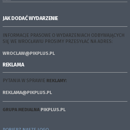
JAK DODAĆ WYDARZENIE
INFORMACJE PRASOWE O WYDARZENIACH ODBYWAJĄCYCH
SIĘ WE WROCŁAWIU PROSIMY PRZESYŁAĆ NA ADRES:
WROCLAW@PIKPLUS.PL
REKLAMA
PYTANIA W SPRAWIE
REKLAMY:
REKLAMA@PIKPLUS.PL
GRUPA MEDIALNA
PIKPLUS.PL
POBIERZ NASZE LOGO