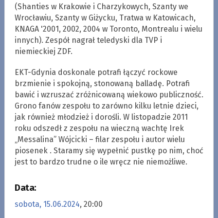
(Shanties w Krakowie i Charzykowych, Szanty we
Wrocławiu, Szanty w Giżycku, Tratwa w Katowicach,
KNAGA '2001, 2002, 2004 w Toronto, Montrealu i wielu
innych). Zespół nagrał teledyski dla TVP i
niemieckiej ZDF.
EKT-Gdynia doskonale potrafi łączyć rockowe
brzmienie i spokojną, stonowaną balladę. Potrafi
bawić i wzruszać zróżnicowaną wiekowo publiczność.
Grono fanów zespołu to zarówno kilku letnie dzieci,
jak również młodzież i dorośli. W listopadzie 2011
roku odszedł z zespołu na wieczną wachtę Irek
„Messalina” Wójcicki – filar zespołu i autor wielu
piosenek . Staramy się wypełnić pustkę po nim, choć
jest to bardzo trudne o ile wręcz nie niemożliwe.
Data:
sobota, 15.06.2024
, 20:00