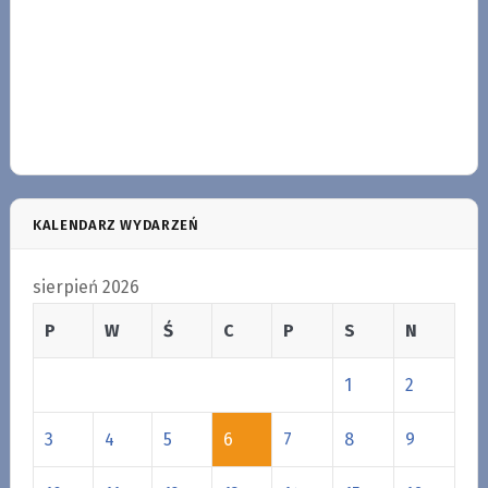
KALENDARZ WYDARZEŃ
sierpień 2026
P
W
Ś
C
P
S
N
1
2
3
4
5
6
7
8
9