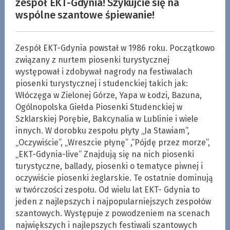
zespół EKT-Gdynia! Szykujcie się na
wspólne szantowe śpiewanie!
Zespół EKT-Gdynia powstał w 1986 roku. Początkowo
związany z nurtem piosenki turystycznej
występował i zdobywał nagrody na festiwalach
piosenki turystycznej i studenckiej takich jak:
Włóczęga w Zielonej Górze, Yapa w Łodzi, Bazuna,
Ogólnopolska Giełda Piosenki Studenckiej w
Szklarskiej Porębie, Bakcynalia w Lublinie i wiele
innych. W dorobku zespołu płyty „Ja Stawiam”,
„Oczywiście”, „Wreszcie płynę” ,”Pójdę przez morze”,
„EKT-Gdynia-live” Znajdują się na nich piosenki
turystyczne, ballady, piosenki o tematyce piwnej i
oczywiście piosenki żeglarskie. Te ostatnie dominują
w twórczości zespołu. Od wielu lat EKT- Gdynia to
jeden z najlepszych i najpopularniejszych zespołów
szantowych. Występuje z powodzeniem na scenach
największych i najlepszych festiwali szantowych