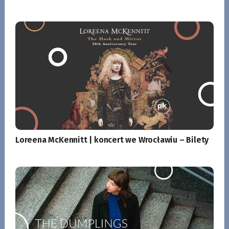
Loreena McKennitt | koncert we Wrocławiu – Bilety