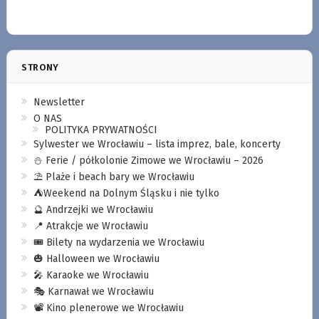
STRONY
Newsletter
O NAS
POLITYKA PRYWATNOŚCI
Sylwester we Wrocławiu – lista imprez, bale, koncerty
⛄️ Ferie / półkolonie Zimowe we Wrocławiu – 2026
⛱️ Plaże i beach bary we Wrocławiu
⛺️Weekend na Dolnym Śląsku i nie tylko
🔮 Andrzejki we Wrocławiu
📍 Atrakcje we Wrocławiu
🎟️ Bilety na wydarzenia we Wrocławiu
🎃 Halloween we Wrocławiu
🎤 Karaoke we Wrocławiu
🎭 Karnawał we Wrocławiu
📽️ Kino plenerowe we Wrocławiu