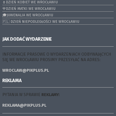
🌷DZIEŃ KOBIET WE WROCŁAWIU
🌹DZIEŃ MATKI WE WROCŁAWIU
🎓JUWENALIA WE WROCŁAWIU
🇵🇱 DZIEŃ NIEPODLEGŁOŚCI WE WROCŁAWIU
JAK DODAĆ WYDARZENIE
INFORMACJE PRASOWE O WYDARZENIACH ODBYWAJĄCYCH
SIĘ WE WROCŁAWIU PROSIMY PRZESYŁAĆ NA ADRES:
WROCLAW@PIKPLUS.PL
REKLAMA
PYTANIA W SPRAWIE
REKLAMY:
REKLAMA@PIKPLUS.PL