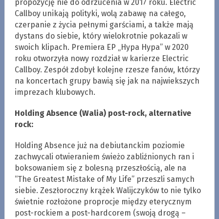
propozycję nie do odrzucenia w 2017 roku. Electric
Callboy unikają polityki, wolą zabawę na całego,
czerpanie z życia pełnymi garściami, a także mają
dystans do siebie, który wielokrotnie pokazali w
swoich klipach. Premiera EP „Hypa Hypa” w 2020
roku otworzyła nowy rozdział w karierze Electric
Callboy. Zespół zdobył kolejne rzesze fanów, którzy
na koncertach grupy bawią się jak na najwiekszych
imprezach klubowych.
Holding Absence (Walia) post-rock, alternative
rock:
Holding Absence już na debiutanckim poziomie
zachwycali otwieraniem świeżo zabliźnionych ran i
boksowaniem się z bolesną przeszłością, ale na
“The Greatest Mistake of My Life” przeszli samych
siebie. Zeszłoroczny krążek Walijczyków to nie tylko
świetnie rozłożone proprocje między eterycznym
post-rockiem a post-hardcorem (swoją drogą –