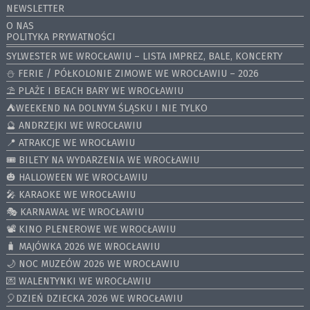
NEWSLETTER
O NAS
POLITYKA PRYWATNOŚCI
SYLWESTER WE WROCŁAWIU – LISTA IMPREZ, BALE, KONCERTY
⛄️ FERIE / PÓŁKOLONIE ZIMOWE WE WROCŁAWIU – 2026
⛱️ PLAŻE I BEACH BARY WE WROCŁAWIU
⛺️WEEKEND NA DOLNYM ŚLĄSKU I NIE TYLKO
🔮 ANDRZEJKI WE WROCŁAWIU
📍 ATRAKCJE WE WROCŁAWIU
🎟️ BILETY NA WYDARZENIA WE WROCŁAWIU
🎃 HALLOWEEN WE WROCŁAWIU
🎤 KARAOKE WE WROCŁAWIU
🎭 KARNAWAŁ WE WROCŁAWIU
📽️ KINO PLENEROWE WE WROCŁAWIU
🧳 MAJÓWKA 2026 WE WROCŁAWIU
🌙 NOC MUZEÓW 2026 WE WROCŁAWIU
💌 WALENTYNKI WE WROCŁAWIU
🎈DZIEŃ DZIECKA 2026 WE WROCŁAWIU