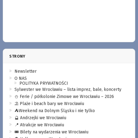
STRONY
Newsletter
O NAS
POLITYKA PRYWATNOŚCI
Sylwester we Wrocławiu – lista imprez, bale, koncerty
⛄️ Ferie / półkolonie Zimowe we Wrocławiu – 2026
⛱️ Plaże i beach bary we Wrocławiu
⛺️Weekend na Dolnym Śląsku i nie tylko
🔮 Andrzejki we Wrocławiu
📍 Atrakcje we Wrocławiu
🎟️ Bilety na wydarzenia we Wrocławiu