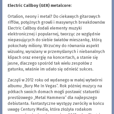
Electric Callboy (GER) metalcore:
Ortalion, neony i metal? Do ciekawych gitarowych
riffów, potężnych growli i masywnych breakdownów
Electric Callboy dodali elementy muzyki
elektronicznej i popularnej, tworząc ze względnie
niepasujących do siebie światów mieszankę, którą
pokochały miliony. Wrzućmy do równania aspekt
wizualny, wyrażany w przemyślanych i niebanalnych
klipach oraz energię na koncertach, a stanie się
jasne, dlaczego spośród tak wielu zespołów z
gatunku, właśnie im udało się odnieść sukces.
Zaczęli w 2012 roku od wydanego w małej wytwórni
albumu „Bury Me In Vegas”. Rok później muzycy na
półkach swoich domach mogli postawić statuetki
prestiżowego „Metal Hammera” dla najlepszego
debiutanta. Fantastyczne występy zwróciły w końcu
uwagę Century Media, która złożyła rodakom