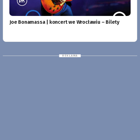
Joe Bonamassa | koncert we Wrocławiu – Bilety