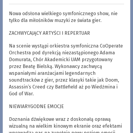
Nowa odsłona wielkiego symfonicznego show, nie
tylko dla miłośników muzyki ze świata gier.
ZACHWYCAJĄCY ARTYŚCI I REPERTUAR
Na scenie wystąpi orkiestra symfoniczna CoOperate
Orchestra pod dyrekcją niezastąpionego Adama
Domurata, Chór Akademicki UAM przygotowany
przez Beatę Bielską. Wykonawcy zachwycą
wspaniałymi aranżacjami legendarnych
soundtracków z gier, przez klasyki takie jak Doom,
Assassin’s Creed czy Battlefield aż po Wiedźmina i
God of War.
NIEWIARYGODNE EMOCJE
Doznania dźwiękowe wraz z doskonałą oprawą
wizualną na wielkim kinowym ekranie oraz efektami
wprowadzą nas na zupełnie nowy poziom emocji.