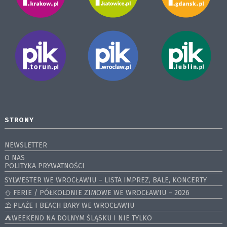
STRONY
NEWSLETTER
O NAS
POLITYKA PRYWATNOŚCI
SYLWESTER WE WROCŁAWIU – LISTA IMPREZ, BALE, KONCERTY
⛄️ FERIE / PÓŁKOLONIE ZIMOWE WE WROCŁAWIU – 2026
⛱️ PLAŻE I BEACH BARY WE WROCŁAWIU
⛺️WEEKEND NA DOLNYM ŚLĄSKU I NIE TYLKO