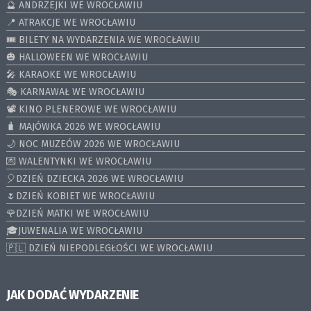
🔮 ANDRZEJKI WE WROCŁAWIU
📍 ATRAKCJE WE WROCŁAWIU
🎟️ BILETY NA WYDARZENIA WE WROCŁAWIU
🎃 HALLOWEEN WE WROCŁAWIU
🎤 KARAOKE WE WROCŁAWIU
🎭 KARNAWAŁ WE WROCŁAWIU
📽️ KINO PLENEROWE WE WROCŁAWIU
🧳 MAJÓWKA 2026 WE WROCŁAWIU
🌙 NOC MUZEÓW 2026 WE WROCŁAWIU
💌 WALENTYNKI WE WROCŁAWIU
🎈DZIEŃ DZIECKA 2026 WE WROCŁAWIU
🌷DZIEŃ KOBIET WE WROCŁAWIU
🌹DZIEŃ MATKI WE WROCŁAWIU
🎓JUWENALIA WE WROCŁAWIU
🇵🇱 DZIEŃ NIEPODLEGŁOŚCI WE WROCŁAWIU
JAK DODAĆ WYDARZENIE