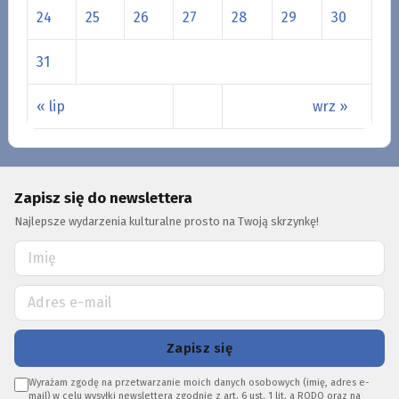
24
25
26
27
28
29
30
31
« lip
wrz »
Zapisz się do newslettera
Najlepsze wydarzenia kulturalne prosto na Twoją skrzynkę!
Zapisz się
Wyrażam zgodę na przetwarzanie moich danych osobowych (imię, adres e-
mail) w celu wysyłki newslettera zgodnie z art. 6 ust. 1 lit. a RODO oraz na