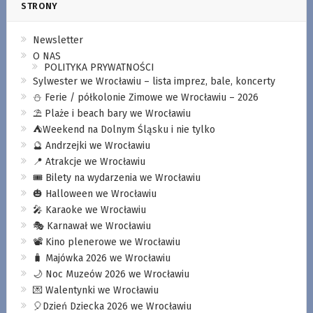
STRONY
Newsletter
O NAS
POLITYKA PRYWATNOŚCI
Sylwester we Wrocławiu – lista imprez, bale, koncerty
⛄️ Ferie / półkolonie Zimowe we Wrocławiu – 2026
⛱️ Plaże i beach bary we Wrocławiu
⛺️Weekend na Dolnym Śląsku i nie tylko
🔮 Andrzejki we Wrocławiu
📍 Atrakcje we Wrocławiu
🎟️ Bilety na wydarzenia we Wrocławiu
🎃 Halloween we Wrocławiu
🎤 Karaoke we Wrocławiu
🎭 Karnawał we Wrocławiu
📽️ Kino plenerowe we Wrocławiu
🧳 Majówka 2026 we Wrocławiu
🌙 Noc Muzeów 2026 we Wrocławiu
💌 Walentynki we Wrocławiu
🎈Dzień Dziecka 2026 we Wrocławiu