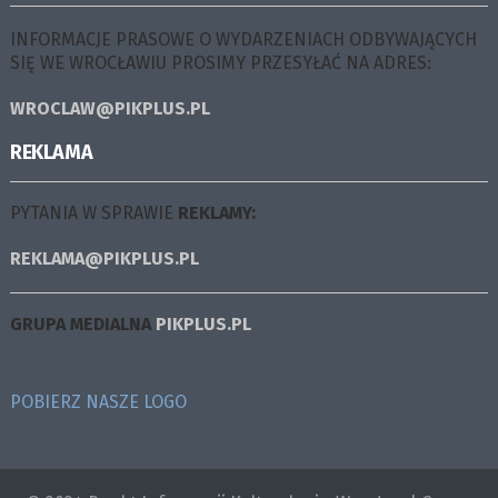
INFORMACJE PRASOWE O WYDARZENIACH ODBYWAJĄCYCH
SIĘ WE WROCŁAWIU PROSIMY PRZESYŁAĆ NA ADRES:
WROCLAW@PIKPLUS.PL
REKLAMA
PYTANIA W SPRAWIE
REKLAMY:
REKLAMA@PIKPLUS.PL
GRUPA MEDIALNA
PIKPLUS.PL
POBIERZ NASZE LOGO