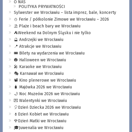
O NAS
POLITYKA PRYWATNOŚCI
Sylwester we Wrocławiu – lista imprez, bale, koncerty
⛄️ Ferie / półkolonie Zimowe we Wrocławiu – 2026
⛱️ Plaże i beach bary we Wrocławiu
⛺️Weekend na Dolnym Śląsku i nie tylko
🔮 Andrzejki we Wrocławiu
📍 Atrakcje we Wrocławiu
🎟️ Bilety na wydarzenia we Wrocławiu
🎃 Halloween we Wrocławiu
🎤 Karaoke we Wrocławiu
🎭 Karnawał we Wrocławiu
📽️ Kino plenerowe we Wrocławiu
🧳 Majówka 2026 we Wrocławiu
🌙 Noc Muzeów 2026 we Wrocławiu
💌 Walentynki we Wrocławiu
🎈Dzień Dziecka 2026 we Wrocławiu
🌷Dzień Kobiet we Wrocławiu
🌹Dzień Matki we Wrocławiu
🎓Juwenalia we Wrocławiu