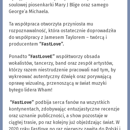
soulowej piosenkarki Mary J Blige oraz samego
George’a Michaela.
Ta współpraca otworzyła przyniosła mu
rozpoznawalność, która ostatecznie doprowadziła
do współpracy z Jamesem Taylorem – twórcą i
producentem
“FastLove”.
Ponadto
“FastLoveE”
współtworzy obsada
wokalistów, tancerzy, band oraz zespół artystów,
którzy razem niestrudzenie pracowali nad tym, by
wykreować autentyczny dźwięk oraz porywającą
oprawę wizualną, przenoszącą w świat muzyki
byłego lidera Wham!
“FastLove”
podbija serca fanów na wszystkich
kontynentach, zdobywając entuzjastyczne recenzje
oraz uznanie publiczności, a show pozostaje w
ciągłej trasie, po raz kolejny już objeżdzając świat. W
2020 roku Fastlove po raz pierwszy zawita do Polski i