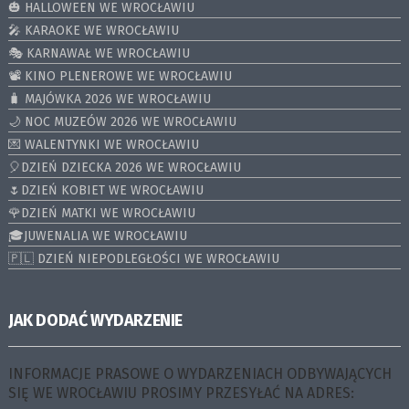
🎃 HALLOWEEN WE WROCŁAWIU
🎤 KARAOKE WE WROCŁAWIU
🎭 KARNAWAŁ WE WROCŁAWIU
📽️ KINO PLENEROWE WE WROCŁAWIU
🧳 MAJÓWKA 2026 WE WROCŁAWIU
🌙 NOC MUZEÓW 2026 WE WROCŁAWIU
💌 WALENTYNKI WE WROCŁAWIU
🎈DZIEŃ DZIECKA 2026 WE WROCŁAWIU
🌷DZIEŃ KOBIET WE WROCŁAWIU
🌹DZIEŃ MATKI WE WROCŁAWIU
🎓JUWENALIA WE WROCŁAWIU
🇵🇱 DZIEŃ NIEPODLEGŁOŚCI WE WROCŁAWIU
JAK DODAĆ WYDARZENIE
INFORMACJE PRASOWE O WYDARZENIACH ODBYWAJĄCYCH
SIĘ WE WROCŁAWIU PROSIMY PRZESYŁAĆ NA ADRES: