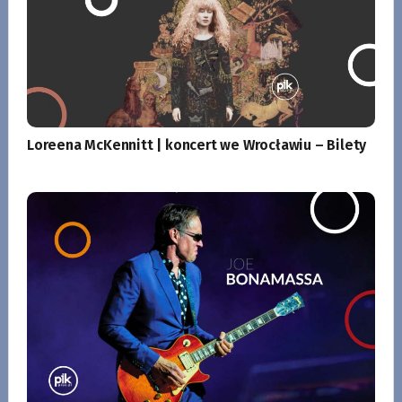
Loreena McKennitt | koncert we Wrocławiu – Bilety