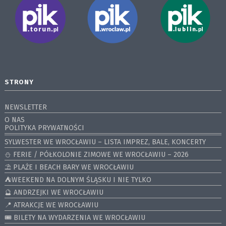
STRONY
NEWSLETTER
O NAS
POLITYKA PRYWATNOŚCI
SYLWESTER WE WROCŁAWIU – LISTA IMPREZ, BALE, KONCERTY
⛄️ FERIE / PÓŁKOLONIE ZIMOWE WE WROCŁAWIU – 2026
⛱️ PLAŻE I BEACH BARY WE WROCŁAWIU
⛺️WEEKEND NA DOLNYM ŚLĄSKU I NIE TYLKO
🔮 ANDRZEJKI WE WROCŁAWIU
📍 ATRAKCJE WE WROCŁAWIU
🎟️ BILETY NA WYDARZENIA WE WROCŁAWIU