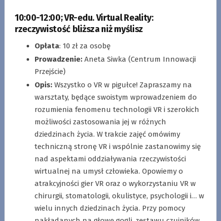
10:00-12:00
;
VR-edu. Virtual Reality:
rzeczywistość bliższa niż myślisz
Opłata
: 10 zł za osobę
Prowadzenie:
Aneta Siwka (Centrum Innowacji
Przejście)
Opis:
Wszystko o VR w pigułce! Zapraszamy na
warsztaty, będące swoistym wprowadzeniem do
rozumienia fenomenu technologii VR i szerokich
możliwości zastosowania jej w różnych
dziedzinach życia. W trakcie zajęć omówimy
techniczną stronę VR i wspólnie zastanowimy się
nad aspektami oddziaływania rzeczywistości
wirtualnej na umysł człowieka. Opowiemy o
atrakcyjności gier VR oraz o wykorzystaniu VR w
chirurgii, stomatologii, okulistyce, psychologii i… w
wielu innych dziedzinach życia. Przy pomocy
nakładanych na głowę gogli, zestawu czujników