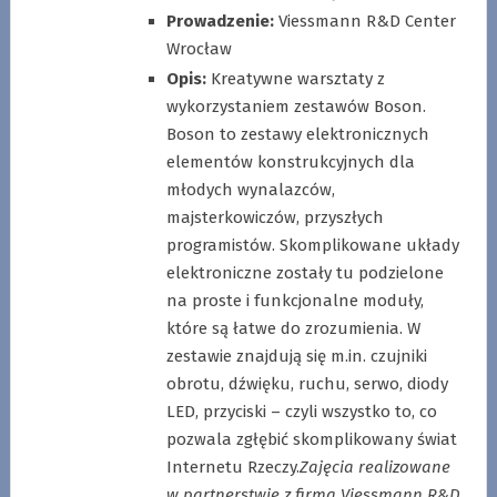
Prowadzenie:
Viessmann R&D Center
Wrocław
Opis:
Kreatywne warsztaty z
wykorzystaniem zestawów Boson.
Boson to zestawy elektronicznych
elementów konstrukcyjnych dla
młodych wynalazców,
majsterkowiczów, przyszłych
programistów. Skomplikowane układy
elektroniczne zostały tu podzielone
na proste i funkcjonalne moduły,
które są łatwe do zrozumienia. W
zestawie znajdują się m.in. czujniki
obrotu, dźwięku, ruchu, serwo, diody
LED, przyciski – czyli wszystko to, co
pozwala zgłębić skomplikowany świat
Internetu Rzeczy.
Zajęcia realizowane
w partnerstwie z firmą Viessmann R&D