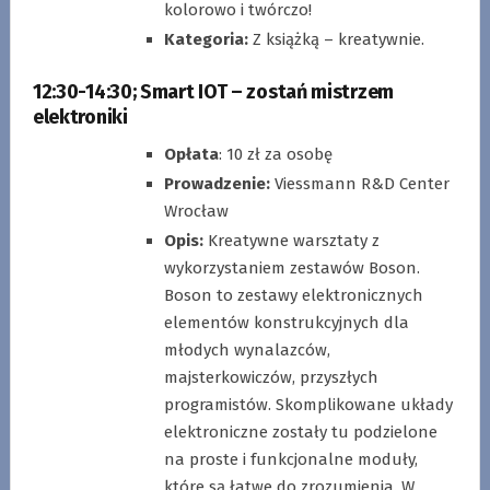
kolorowo i twórczo!
Kategoria:
Z książką – kreatywnie.
12:30-14:30
;
Smart IOT – zostań mistrzem
elektroniki
Opłata
: 10 zł za osobę
Prowadzenie:
Viessmann R&D Center
Wrocław
Opis:
Kreatywne warsztaty z
wykorzystaniem zestawów Boson.
Boson to zestawy elektronicznych
elementów konstrukcyjnych dla
młodych wynalazców,
majsterkowiczów, przyszłych
programistów. Skomplikowane układy
elektroniczne zostały tu podzielone
na proste i funkcjonalne moduły,
które są łatwe do zrozumienia. W