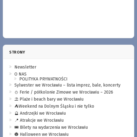
STRONY
Newsletter
O NAS
POLITYKA PRYWATNOŚCI
Sylwester we Wrocławiu – lista imprez, bale, koncerty
⛄️ Ferie / półkolonie Zimowe we Wrocławiu – 2026
⛱️ Plaże i beach bary we Wrocławiu
⛺️Weekend na Dolnym Śląsku i nie tylko
🔮 Andrzejki we Wrocławiu
📍 Atrakcje we Wrocławiu
🎟️ Bilety na wydarzenia we Wrocławiu
🎃 Halloween we Wrocławiu