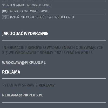
🌹DZIEŃ MATKI WE WROCŁAWIU
🎓JUWENALIA WE WROCŁAWIU
🇵🇱 DZIEŃ NIEPODLEGŁOŚCI WE WROCŁAWIU
JAK DODAĆ WYDARZENIE
INFORMACJE PRASOWE O WYDARZENIACH ODBYWAJĄCYCH
SIĘ WE WROCŁAWIU PROSIMY PRZESYŁAĆ NA ADRES:
WROCLAW@PIKPLUS.PL
REKLAMA
PYTANIA W SPRAWIE
REKLAMY:
REKLAMA@PIKPLUS.PL