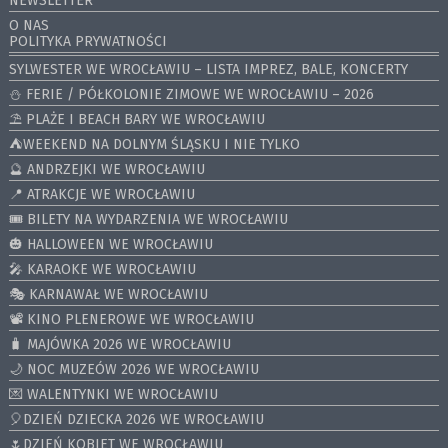
NEWSLETTER
O NAS
POLITYKA PRYWATNOŚCI
SYLWESTER WE WROCŁAWIU – LISTA IMPREZ, BALE, KONCERTY
⛄️ FERIE / PÓŁKOLONIE ZIMOWE WE WROCŁAWIU – 2026
⛱️ PLAŻE I BEACH BARY WE WROCŁAWIU
⛺️WEEKEND NA DOLNYM ŚLĄSKU I NIE TYLKO
🔮 ANDRZEJKI WE WROCŁAWIU
📍 ATRAKCJE WE WROCŁAWIU
🎟️ BILETY NA WYDARZENIA WE WROCŁAWIU
🎃 HALLOWEEN WE WROCŁAWIU
🎤 KARAOKE WE WROCŁAWIU
🎭 KARNAWAŁ WE WROCŁAWIU
📽️ KINO PLENEROWE WE WROCŁAWIU
🧳 MAJÓWKA 2026 WE WROCŁAWIU
🌙 NOC MUZEÓW 2026 WE WROCŁAWIU
💌 WALENTYNKI WE WROCŁAWIU
🎈DZIEŃ DZIECKA 2026 WE WROCŁAWIU
🌷DZIEŃ KOBIET WE WROCŁAWIU