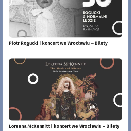
Piotr Rogucki | koncert we Wrocławiu – Bilety
Loreena McKennitt | koncert we Wrocławiu – Bilety