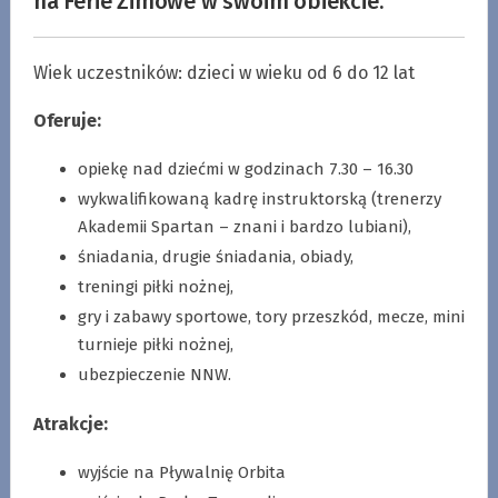
na Ferie Zimowe w swoim obiekcie.
Wiek uczestników: dzieci w wieku od 6 do 12 lat
Oferuje:
opiekę nad dziećmi w godzinach 7.30 – 16.30
wykwalifikowaną kadrę instruktorską (trenerzy
Akademii Spartan – znani i bardzo lubiani),
śniadania, drugie śniadania, obiady,
treningi piłki nożnej,
gry i zabawy sportowe, tory przeszkód, mecze, mini
turnieje piłki nożnej,
ubezpieczenie NNW.
Atrakcje:
wyjście na Pływalnię Orbita