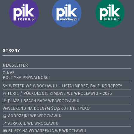
STRONY
NEWSLETTER
O NAS
POLITYKA PRYWATNOŚCI
SYLWESTER WE WROCŁAWIU – LISTA IMPREZ, BALE, KONCERTY
⛄️ FERIE / PÓŁKOLONIE ZIMOWE WE WROCŁAWIU – 2026
⛱️ PLAŻE I BEACH BARY WE WROCŁAWIU
⛺️WEEKEND NA DOLNYM ŚLĄSKU I NIE TYLKO
🔮 ANDRZEJKI WE WROCŁAWIU
📍 ATRAKCJE WE WROCŁAWIU
🎟️ BILETY NA WYDARZENIA WE WROCŁAWIU