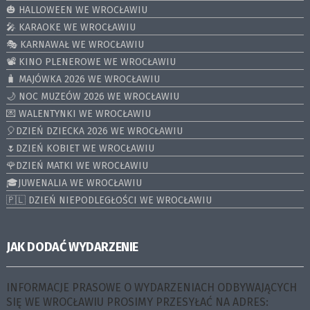
🎃 HALLOWEEN WE WROCŁAWIU
🎤 KARAOKE WE WROCŁAWIU
🎭 KARNAWAŁ WE WROCŁAWIU
📽️ KINO PLENEROWE WE WROCŁAWIU
🧳 MAJÓWKA 2026 WE WROCŁAWIU
🌙 NOC MUZEÓW 2026 WE WROCŁAWIU
💌 WALENTYNKI WE WROCŁAWIU
🎈DZIEŃ DZIECKA 2026 WE WROCŁAWIU
🌷DZIEŃ KOBIET WE WROCŁAWIU
🌹DZIEŃ MATKI WE WROCŁAWIU
🎓JUWENALIA WE WROCŁAWIU
🇵🇱 DZIEŃ NIEPODLEGŁOŚCI WE WROCŁAWIU
JAK DODAĆ WYDARZENIE
INFORMACJE PRASOWE O WYDARZENIACH ODBYWAJĄCYCH
SIĘ WE WROCŁAWIU PROSIMY PRZESYŁAĆ NA ADRES: