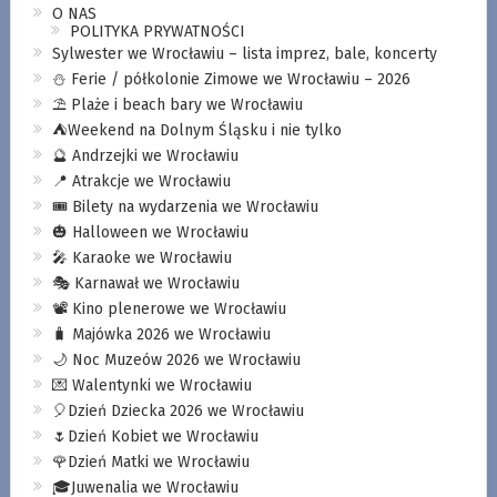
O NAS
POLITYKA PRYWATNOŚCI
Sylwester we Wrocławiu – lista imprez, bale, koncerty
⛄️ Ferie / półkolonie Zimowe we Wrocławiu – 2026
⛱️ Plaże i beach bary we Wrocławiu
⛺️Weekend na Dolnym Śląsku i nie tylko
🔮 Andrzejki we Wrocławiu
📍 Atrakcje we Wrocławiu
🎟️ Bilety na wydarzenia we Wrocławiu
🎃 Halloween we Wrocławiu
🎤 Karaoke we Wrocławiu
🎭 Karnawał we Wrocławiu
📽️ Kino plenerowe we Wrocławiu
🧳 Majówka 2026 we Wrocławiu
🌙 Noc Muzeów 2026 we Wrocławiu
💌 Walentynki we Wrocławiu
🎈Dzień Dziecka 2026 we Wrocławiu
🌷Dzień Kobiet we Wrocławiu
🌹Dzień Matki we Wrocławiu
🎓Juwenalia we Wrocławiu