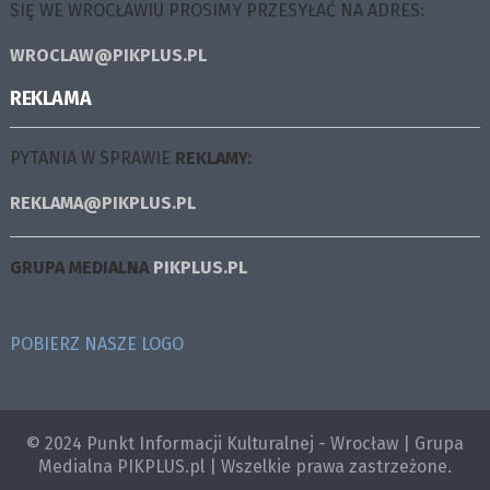
SIĘ WE WROCŁAWIU PROSIMY PRZESYŁAĆ NA ADRES:
WROCLAW@PIKPLUS.PL
REKLAMA
PYTANIA W SPRAWIE
REKLAMY:
REKLAMA@PIKPLUS.PL
GRUPA MEDIALNA
PIKPLUS.PL
POBIERZ NASZE LOGO
© 2024 Punkt Informacji Kulturalnej - Wrocław | Grupa
Medialna PIKPLUS.pl | Wszelkie prawa zastrzeżone.