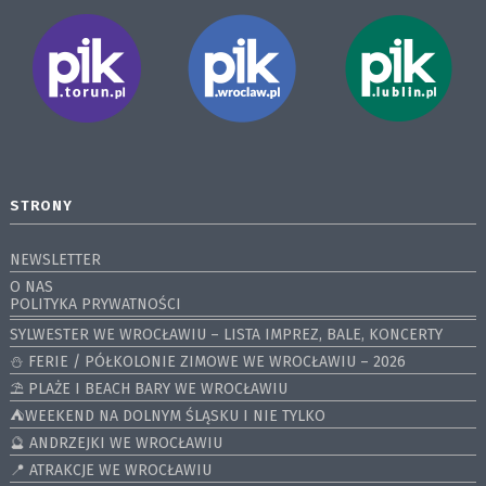
STRONY
NEWSLETTER
O NAS
POLITYKA PRYWATNOŚCI
SYLWESTER WE WROCŁAWIU – LISTA IMPREZ, BALE, KONCERTY
⛄️ FERIE / PÓŁKOLONIE ZIMOWE WE WROCŁAWIU – 2026
⛱️ PLAŻE I BEACH BARY WE WROCŁAWIU
⛺️WEEKEND NA DOLNYM ŚLĄSKU I NIE TYLKO
🔮 ANDRZEJKI WE WROCŁAWIU
📍 ATRAKCJE WE WROCŁAWIU