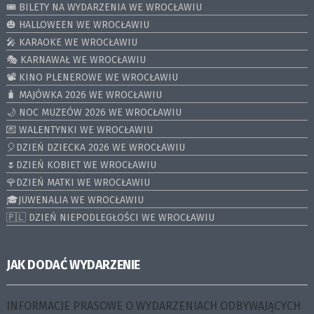
🎟️ BILETY NA WYDARZENIA WE WROCŁAWIU
🎃 HALLOWEEN WE WROCŁAWIU
🎤 KARAOKE WE WROCŁAWIU
🎭 KARNAWAŁ WE WROCŁAWIU
📽️ KINO PLENEROWE WE WROCŁAWIU
🧳 MAJÓWKA 2026 WE WROCŁAWIU
🌙 NOC MUZEÓW 2026 WE WROCŁAWIU
💌 WALENTYNKI WE WROCŁAWIU
🎈DZIEŃ DZIECKA 2026 WE WROCŁAWIU
🌷DZIEŃ KOBIET WE WROCŁAWIU
🌹DZIEŃ MATKI WE WROCŁAWIU
🎓JUWENALIA WE WROCŁAWIU
🇵🇱 DZIEŃ NIEPODLEGŁOŚCI WE WROCŁAWIU
JAK DODAĆ WYDARZENIE
INFORMACJE PRASOWE O WYDARZENIACH ODBYWAJĄCYCH