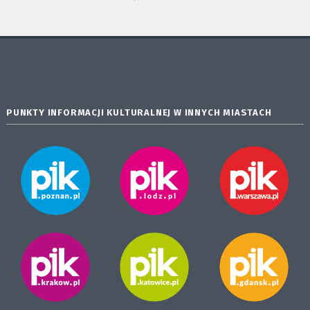
PUNKTY INFORMACJI KULTURALNEJ W INNYCH MIASTACH