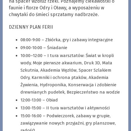
na spacer wzdłuż rzeki. Poznajemy ciekawostki o
faunie i florze Odry i Oławy, a wyposażeniu w
chwytaki do śmieci sprzatamy nadbrzeże.
DZIENNY PLAN FERII
08:00-9:00 – Zbiórka, gry i zabawy integracyjne
09:00-10:00 – Śniadanie
10:00–12:00 – I tura warsztatów: Świat w kropli
wody, Moje pierwsze akwarium, Druk 3D, Mała
Szkutnia, Akademia Węzłów, Spacer Szlakiem
Odry, Karmniki i ochrona ptaków, Akademia
Żywienia, Hydroponika, Konserwacja i zdobienie
drewnianych pudełek, Bezpieczeństwo na wodzie
12:00-13:00 – Obiad
13:00-15:00 – II tura warsztatów i aktywności
15:00-16:00 – Podwieczorek, zabawy w grupie,
zawiązywanie nowych przyjaźni, gry planszowe,
radość!