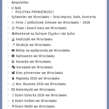
Newsletter
O NAS
POLITYKA PRYWATNOŚCI
Sylwester we Wrocławiu – lista imprez, bale, koncerty
⛄️ Ferie / półkolonie Zimowe we Wrocławiu – 2026
⛱️ Plaże i beach bary we Wrocławiu
⛺️Weekend na Dolnym Śląsku i nie tylko
🔮 Andrzejki we Wrocławiu
📍 Atrakcje we Wrocławiu
🎟️ Bilety na wydarzenia we Wrocławiu
🎃 Halloween we Wrocławiu
🎤 Karaoke we Wrocławiu
🎭 Karnawał we Wrocławiu
📽️ Kino plenerowe we Wrocławiu
🧳 Majówka 2026 we Wrocławiu
🌙 Noc Muzeów 2026 we Wrocławiu
💌 Walentynki we Wrocławiu
🎈Dzień Dziecka 2026 we Wrocławiu
🌷Dzień Kobiet we Wrocławiu
🌹Dzień Matki we Wrocławiu