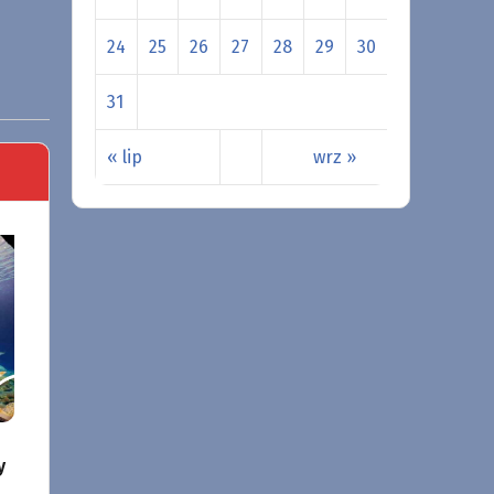
24
25
26
27
28
29
30
31
« lip
wrz »
y