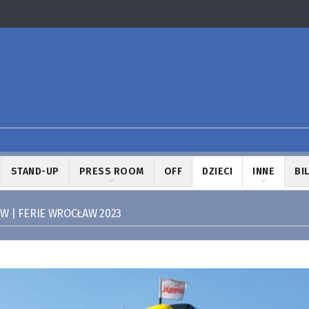
STAND-UP
PRESS ROOM
OFF
DZIECI
INNE
BI
W | FERIE WROCŁAW 2023