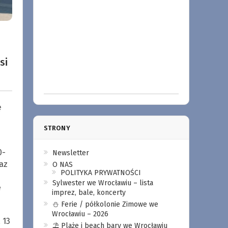
si
ę
STRONY
0-
Newsletter
az
O NAS
POLITYKA PRYWATNOŚCI
Sylwester we Wrocławiu – lista
e
imprez, bale, koncerty
⛄️ Ferie / półkolonie Zimowe we
Wrocławiu – 2026
 13
⛱️ Plaże i beach bary we Wrocławiu