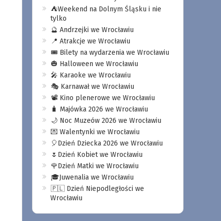
⛺️Weekend na Dolnym Śląsku i nie
tylko
🔮 Andrzejki we Wrocławiu
📍 Atrakcje we Wrocławiu
🎟️ Bilety na wydarzenia we Wrocławiu
🎃 Halloween we Wrocławiu
🎤 Karaoke we Wrocławiu
🎭 Karnawał we Wrocławiu
📽️ Kino plenerowe we Wrocławiu
🧳 Majówka 2026 we Wrocławiu
🌙 Noc Muzeów 2026 we Wrocławiu
💌 Walentynki we Wrocławiu
🎈Dzień Dziecka 2026 we Wrocławiu
🌷Dzień Kobiet we Wrocławiu
🌹Dzień Matki we Wrocławiu
🎓Juwenalia we Wrocławiu
🇵🇱 Dzień Niepodległości we
Wrocławiu