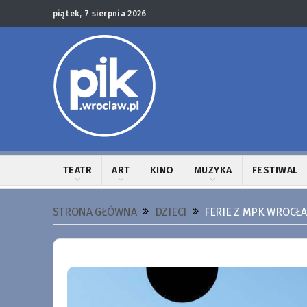
piątek, 7 sierpnia 2026
TEATR
ART
KINO
MUZYKA
FESTIWAL
STRONA GŁÓWNA
DZIECI
FERIE Z MPK WROCŁA