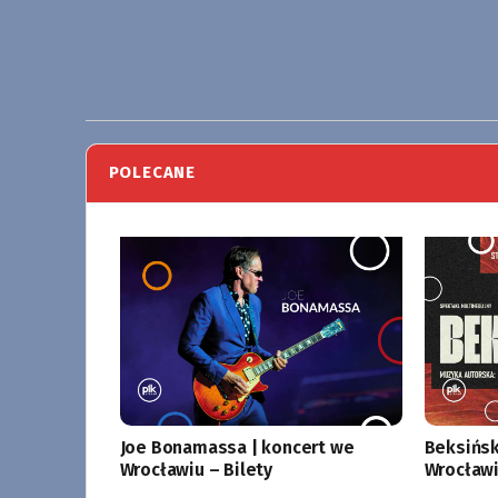
POLECANE
Joe Bonamassa | koncert we
Beksińsk
Wrocławiu – Bilety
Wrocławi