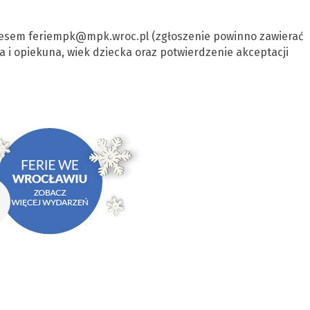
resem
feriempk@mpk.wroc.pl
(zgłoszenie powinno zawierać
cka i opiekuna, wiek dziecka oraz potwierdzenie akceptacji