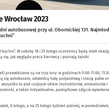
ie Wrocław 2023
ni autobusowej przy ul. Obornickiej 131. Najmłod
kuchni”
kuchni”. W sobotę 18 i 25 lutego uczestnicy będą mieli okazj
się, jak wygląda praca kierowcy i poznają tajniki
) przewidziane są na trzy tury: w godzinach 9.00-11.00, 11.3
adą się autobusem, odwiedzą halę pozjazdową i stację paliw or
 wszystko to pod czujnym okiem instruktorów, animatorów i
ominki, a także indywidualne, pamiątkowe zdjęcie wywołan
łek, 6 lutego, a na 25 lutego tydzień później, w poniedziałek,