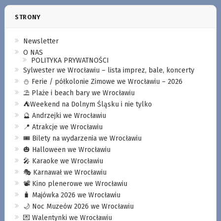
STRONY
Newsletter
O NAS
POLITYKA PRYWATNOŚCI
Sylwester we Wrocławiu – lista imprez, bale, koncerty
⛄️ Ferie / półkolonie Zimowe we Wrocławiu – 2026
⛱️ Plaże i beach bary we Wrocławiu
⛺️Weekend na Dolnym Śląsku i nie tylko
🔮 Andrzejki we Wrocławiu
📍 Atrakcje we Wrocławiu
🎟️ Bilety na wydarzenia we Wrocławiu
🎃 Halloween we Wrocławiu
🎤 Karaoke we Wrocławiu
🎭 Karnawał we Wrocławiu
📽️ Kino plenerowe we Wrocławiu
🧳 Majówka 2026 we Wrocławiu
🌙 Noc Muzeów 2026 we Wrocławiu
💌 Walentynki we Wrocławiu