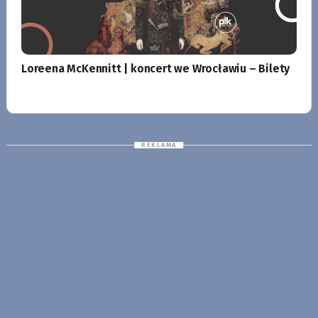
Loreena McKennitt | koncert we Wrocławiu – Bilety