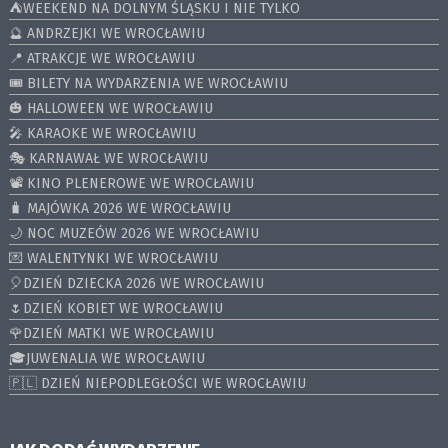
⛺️WEEKEND NA DOLNYM ŚLĄSKU I NIE TYLKO
🔮 ANDRZEJKI WE WROCŁAWIU
📍 ATRAKCJE WE WROCŁAWIU
🎟️ BILETY NA WYDARZENIA WE WROCŁAWIU
🎃 HALLOWEEN WE WROCŁAWIU
🎤 KARAOKE WE WROCŁAWIU
🎭 KARNAWAŁ WE WROCŁAWIU
📽️ KINO PLENEROWE WE WROCŁAWIU
🧳 MAJÓWKA 2026 WE WROCŁAWIU
🌙 NOC MUZEÓW 2026 WE WROCŁAWIU
💌 WALENTYNKI WE WROCŁAWIU
🎈DZIEŃ DZIECKA 2026 WE WROCŁAWIU
🌷DZIEŃ KOBIET WE WROCŁAWIU
🌹DZIEŃ MATKI WE WROCŁAWIU
🎓JUWENALIA WE WROCŁAWIU
🇵🇱 DZIEŃ NIEPODLEGŁOŚCI WE WROCŁAWIU