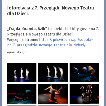
fotorelacja z 7. Przeglądu Nowego Teatru
dla Dzieci.
„Frajda, Granda, Bzik”
to spektakl, który gościł na 7.
Przeglądzie Nowego Teatru dla Dzieci.
Więcej na stronie:
https://pik.wroclaw.pl/sobota-
na-7-przegladzie-nowego-teatru-dla-dzieci/
oprac. do i jo