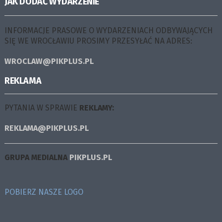
JAK DODAĆ WYDARZENIE
INFORMACJE PRASOWE O WYDARZENIACH ODBYWAJĄCYCH
SIĘ WE WROCŁAWIU PROSIMY PRZESYŁAĆ NA ADRES:
WROCLAW@PIKPLUS.PL
REKLAMA
PYTANIA W SPRAWIE
REKLAMY:
REKLAMA@PIKPLUS.PL
GRUPA MEDIALNA
PIKPLUS.PL
POBIERZ NASZE LOGO