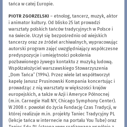
tańca w całej Europie.
PIOTR ZGORZELSKI
– etnolog, tancerz, muzyk, aktor
i animator kultury. Od blisko 25 lat prowadzi
warsztaty polskich tańców tradycyjnych w Polsce i
na świecie. Uczył się bezpośrednio od wiejskich
tancerzy oraz ze źródeł archiwalnych, wypracowując
autorski program zajęć uwzględniający współczesne
predyspozycje i umiejętności pokolenia
pozbawionego żywego kontaktu z muzyką ludową.
Współzałożyciel warszawskiego Stowarzyszenia
„Dom Tańca” (1994). Przez wiele lat współtworzył
kapelę Janusz Prusinowski Kompania koncertując i
prowadząc z nią warsztaty w większości krajów
europejskich, a także w Azji i Ameryce Północnej
(m.in. Carnegie Hall NY, Chicago Symphony Center).
W 2008 r. powołał do życia Fundację Czas Tradycji, w
której realizuje m.in. projekty Taniec Tradycyjny PL
(lekcje tańca w internecie na portalu You Tube) oraz
Taniec Edu PL (strona www realizowana wspólnie z