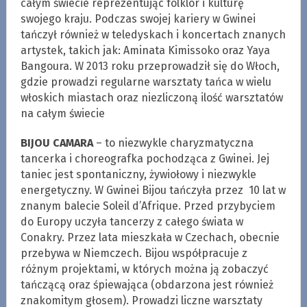
całym świecie reprezentując folklor i kulturę
swojego kraju. Podczas swojej kariery w Gwinei
tańczył również w teledyskach i koncertach znanych
artystek, takich jak: Aminata Kimissoko oraz Yaya
Bangoura. W 2013 roku przeprowadził się do Włoch,
gdzie prowadzi regularne warsztaty tańca w wielu
włoskich miastach oraz niezliczoną ilość warsztatów
na całym świecie
BIJOU CAMARA
– to niezwykle charyzmatyczna
tancerka i choreografka pochodząca z Gwinei. Jej
taniec jest spontaniczny, żywiołowy i niezwykle
energetyczny. W Gwinei Bijou tańczyła przez 10 lat w
znanym balecie Soleil d’Afrique. Przed przybyciem
do Europy uczyła tancerzy z całego świata w
Conakry. Przez lata mieszkała w Czechach, obecnie
przebywa w Niemczech. Bijou współpracuje z
różnym projektami, w których można ją zobaczyć
tańczącą oraz śpiewająca (obdarzona jest również
znakomitym głosem). Prowadzi liczne warsztaty