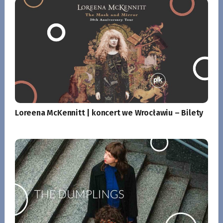
Loreena McKennitt | koncert we Wrocławiu – Bilety