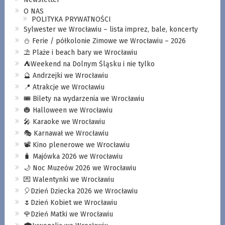
O NAS
POLITYKA PRYWATNOŚCI
Sylwester we Wrocławiu – lista imprez, bale, koncerty
⛄️ Ferie / półkolonie Zimowe we Wrocławiu – 2026
⛱️ Plaże i beach bary we Wrocławiu
⛺️Weekend na Dolnym Śląsku i nie tylko
🔮 Andrzejki we Wrocławiu
📍 Atrakcje we Wrocławiu
🎟️ Bilety na wydarzenia we Wrocławiu
🎃 Halloween we Wrocławiu
🎤 Karaoke we Wrocławiu
🎭 Karnawał we Wrocławiu
📽️ Kino plenerowe we Wrocławiu
🧳 Majówka 2026 we Wrocławiu
🌙 Noc Muzeów 2026 we Wrocławiu
💌 Walentynki we Wrocławiu
🎈Dzień Dziecka 2026 we Wrocławiu
🌷Dzień Kobiet we Wrocławiu
🌹Dzień Matki we Wrocławiu