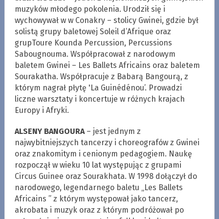
muzyków młodego pokolenia. Urodził się i
wychowywał w w Conakry – stolicy Gwinei, gdzie był
solistą grupy baletowej Soleil d’Afrique oraz
grupToure Kounda Percussion, Percussions
Sabougnouma. Współpracował z narodowym
baletem Gwinei – Les Ballets Africains oraz baletem
Sourakatha. Współpracuje z Babarą Bangourą, z
którym nagrał płytę 'La Guinédénou’. Prowadzi
liczne warsztaty i koncertuje w różnych krajach
Europy i Afryki.
ALSENY BANGOURA
– jest jednym z
najwybitniejszych tancerzy i choreografów z Gwinei
oraz znakomitym i cenionym pedagogiem. Naukę
rozpoczął w wieku 10 lat występując z grupami
Circus Guinee oraz Sourakhata. W 1998 dołączył do
narodowego, legendarnego baletu „Les Ballets
Africains ” z którym występował jako tancerz,
akrobata i muzyk oraz z którym podróżował po