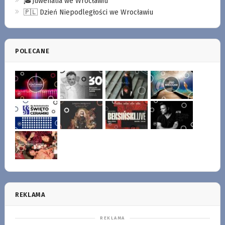
🎓Juwenalia we Wrocławiu
🇵🇱 Dzień Niepodległości we Wrocławiu
POLECANE
REKLAMA