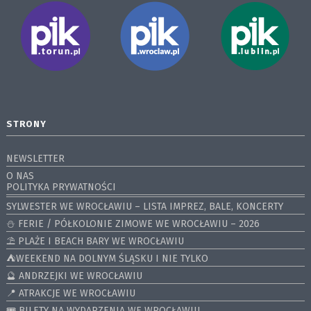
STRONY
NEWSLETTER
O NAS
POLITYKA PRYWATNOŚCI
SYLWESTER WE WROCŁAWIU – LISTA IMPREZ, BALE, KONCERTY
⛄️ FERIE / PÓŁKOLONIE ZIMOWE WE WROCŁAWIU – 2026
⛱️ PLAŻE I BEACH BARY WE WROCŁAWIU
⛺️WEEKEND NA DOLNYM ŚLĄSKU I NIE TYLKO
🔮 ANDRZEJKI WE WROCŁAWIU
📍 ATRAKCJE WE WROCŁAWIU
🎟️ BILETY NA WYDARZENIA WE WROCŁAWIU