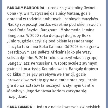
BANGALY BANGOURA
– urodził się w stolicy Gwinei –
Conakry, w artystycznej dzielnicy Matam, gdzie
dorastał w rodzinie ambitnych i zdolnych muzyków.
Naukę rozpoczął bardzo wcześnie pod okiem swoich
braci Fode Seydou Bangoura i Mohameda Lamine
Bangoura. W 2000 roku dołączył do grupy Boka
Juniors, gdzie uczył się pod okiem legendarnego
muzyka Ibrahima Boka Camara. Od 2003 roku grał w
prestiżowym Les Ballets Africains jako pierwszy
solista djembe. W 2014 roku stworzył własną grupę
Bangaly Jazz Percussions. Współpracuje z słynnym
gwinejskim artystą Koundouwaka. Bangaly dopiero
od kilku miesięcy przebywa we Francji, gdzie
prowadzi warsztaty gry na djembe oraz regularnie
gra do warsztatów tanecznych w słynnym Centre
Momboya. Jego światowa kariera zaczyna się
rozpędzać.
SANA CAMARA
– jeden z najciekawszych gwinejskich