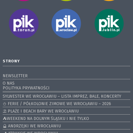
STRONY
NEWSLETTER
O NAS
POLITYKA PRYWATNOŚCI
SYLWESTER WE WROCŁAWIU – LISTA IMPREZ, BALE, KONCERTY
⛄️ FERIE / PÓŁKOLONIE ZIMOWE WE WROCŁAWIU – 2026
⛱️ PLAŻE I BEACH BARY WE WROCŁAWIU
⛺️WEEKEND NA DOLNYM ŚLĄSKU I NIE TYLKO
🔮 ANDRZEJKI WE WROCŁAWIU