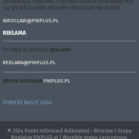
INFORMACJE PRASOWE O WYDARZENIACH ODBYWAJĄCYCH
SIĘ WE WROCŁAWIU PROSIMY PRZESYŁAĆ NA ADRES:
WROCLAW@PIKPLUS.PL
REKLAMA
PYTANIA W SPRAWIE
REKLAMY:
REKLAMA@PIKPLUS.PL
GRUPA MEDIALNA
PIKPLUS.PL
POBIERZ NASZE LOGO
© 2024 Punkt Informacji Kulturalnej - Wrocław | Grupa
Medialna PIKPLUS.pl | Wszelkie prawa zastrzeżone.