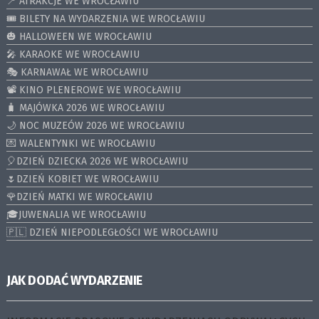
📍 ATRAKCJE WE WROCŁAWIU
🎟️ BILETY NA WYDARZENIA WE WROCŁAWIU
🎃 HALLOWEEN WE WROCŁAWIU
🎤 KARAOKE WE WROCŁAWIU
🎭 KARNAWAŁ WE WROCŁAWIU
📽️ KINO PLENEROWE WE WROCŁAWIU
🧳 MAJÓWKA 2026 WE WROCŁAWIU
🌙 NOC MUZEÓW 2026 WE WROCŁAWIU
💌 WALENTYNKI WE WROCŁAWIU
🎈DZIEŃ DZIECKA 2026 WE WROCŁAWIU
🌷DZIEŃ KOBIET WE WROCŁAWIU
🌹DZIEŃ MATKI WE WROCŁAWIU
🎓JUWENALIA WE WROCŁAWIU
🇵🇱 DZIEŃ NIEPODLEGŁOŚCI WE WROCŁAWIU
JAK DODAĆ WYDARZENIE