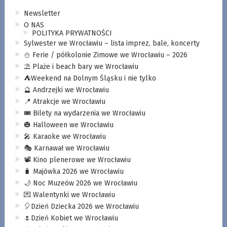
Newsletter
O NAS
POLITYKA PRYWATNOŚCI
Sylwester we Wrocławiu – lista imprez, bale, koncerty
⛄️ Ferie / półkolonie Zimowe we Wrocławiu – 2026
⛱️ Plaże i beach bary we Wrocławiu
⛺️Weekend na Dolnym Śląsku i nie tylko
🔮 Andrzejki we Wrocławiu
📍 Atrakcje we Wrocławiu
🎟️ Bilety na wydarzenia we Wrocławiu
🎃 Halloween we Wrocławiu
🎤 Karaoke we Wrocławiu
🎭 Karnawał we Wrocławiu
📽️ Kino plenerowe we Wrocławiu
🧳 Majówka 2026 we Wrocławiu
🌙 Noc Muzeów 2026 we Wrocławiu
💌 Walentynki we Wrocławiu
🎈Dzień Dziecka 2026 we Wrocławiu
🌷Dzień Kobiet we Wrocławiu