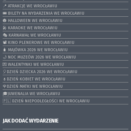
📍 ATRAKCJE WE WROCŁAWIU
🎟️ BILETY NA WYDARZENIA WE WROCŁAWIU
🎃 HALLOWEEN WE WROCŁAWIU
🎤 KARAOKE WE WROCŁAWIU
🎭 KARNAWAŁ WE WROCŁAWIU
📽️ KINO PLENEROWE WE WROCŁAWIU
🧳 MAJÓWKA 2026 WE WROCŁAWIU
🌙 NOC MUZEÓW 2026 WE WROCŁAWIU
💌 WALENTYNKI WE WROCŁAWIU
🎈DZIEŃ DZIECKA 2026 WE WROCŁAWIU
🌷DZIEŃ KOBIET WE WROCŁAWIU
🌹DZIEŃ MATKI WE WROCŁAWIU
🎓JUWENALIA WE WROCŁAWIU
🇵🇱 DZIEŃ NIEPODLEGŁOŚCI WE WROCŁAWIU
JAK DODAĆ WYDARZENIE