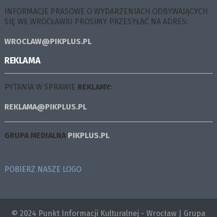
INFORMACJE PRASOWE O WYDARZENIACH ODBYWAJĄCYCH
SIĘ WE WROCŁAWIU PROSIMY PRZESYŁAĆ NA ADRES:
WROCLAW@PIKPLUS.PL
REKLAMA
PYTANIA W SPRAWIE
REKLAMY:
REKLAMA@PIKPLUS.PL
GRUPA MEDIALNA
PIKPLUS.PL
POBIERZ NASZE LOGO
© 2024 Punkt Informacji Kulturalnej - Wrocław | Grupa