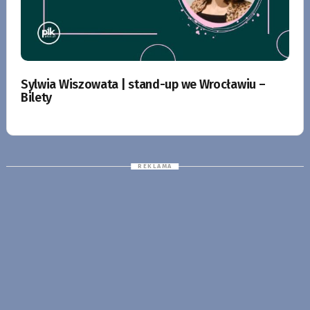
Sylwia Wiszowata | stand-up we Wrocławiu –
Bilety