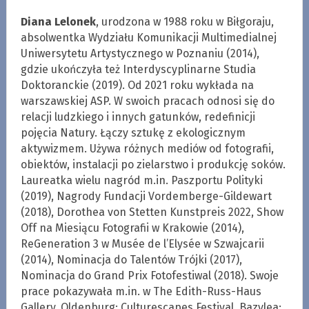
Diana Lelonek
, urodzona w 1988 roku w Biłgoraju,
absolwentka Wydziału Komunikacji Multimedialnej
Uniwersytetu Artystycznego w Poznaniu (2014),
gdzie ukończyła też Interdyscyplinarne Studia
Doktoranckie (2019). Od 2021 roku wykłada na
warszawskiej ASP. W swoich pracach odnosi się do
relacji ludzkiego i innych gatunków, redefinicji
pojęcia Natury. Łączy sztukę z ekologicznym
aktywizmem. Używa różnych mediów od fotografii,
obiektów, instalacji po zielarstwo i produkcję soków.
Laureatka wielu nagród m.in. Paszportu Polityki
(2019), Nagrody Fundacji Vordemberge-Gildewart
(2018), Dorothea von Stetten Kunstpreis 2022, Show
Off na Miesiącu Fotografii w Krakowie (2014),
ReGeneration 3 w Musée de l’Elysée w Szwajcarii
(2014), Nominacja do Talentów Trójki (2017),
Nominacja do Grand Prix Fotofestiwal (2018). Swoje
prace pokazywała m.in. w The Edith-Russ-Haus
Gallery, Oldenburg; Culturescapes Festival, Bazylea;