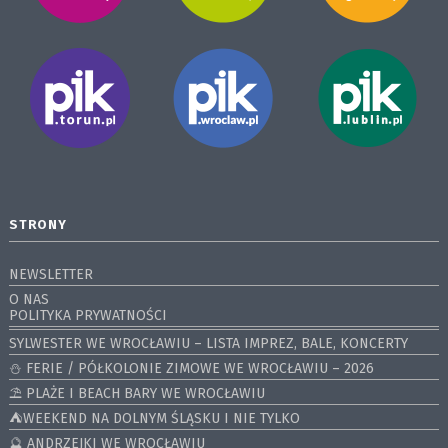
STRONY
NEWSLETTER
O NAS
POLITYKA PRYWATNOŚCI
SYLWESTER WE WROCŁAWIU – LISTA IMPREZ, BALE, KONCERTY
⛄️ FERIE / PÓŁKOLONIE ZIMOWE WE WROCŁAWIU – 2026
⛱️ PLAŻE I BEACH BARY WE WROCŁAWIU
⛺️WEEKEND NA DOLNYM ŚLĄSKU I NIE TYLKO
🔮 ANDRZEJKI WE WROCŁAWIU