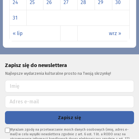
24
25
26
27
28
29
30
31
« lip
wrz »
Zapisz się do newslettera
Najlepsze wydarzenia kulturalne prosto na Twoją skrzynkę!
Zapisz się
Wyrażam zgodę na przetwarzanie moich danych osobowych (imię, adres e-
mail) w celu wysyłki newslettera zgodnie z art. 6 ust. 1 lit. a RODO oraz na
otrzymywanie informacji handlowych drogą elektroniczną zgodnie z art. 172