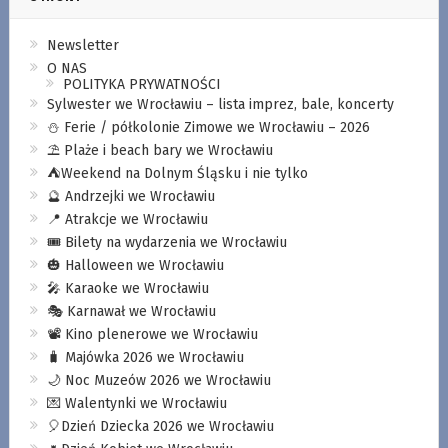
Newsletter
O NAS
POLITYKA PRYWATNOŚCI
Sylwester we Wrocławiu – lista imprez, bale, koncerty
⛄️ Ferie / półkolonie Zimowe we Wrocławiu – 2026
⛱️ Plaże i beach bary we Wrocławiu
⛺️Weekend na Dolnym Śląsku i nie tylko
🔮 Andrzejki we Wrocławiu
📍 Atrakcje we Wrocławiu
🎟️ Bilety na wydarzenia we Wrocławiu
🎃 Halloween we Wrocławiu
🎤 Karaoke we Wrocławiu
🎭 Karnawał we Wrocławiu
📽️ Kino plenerowe we Wrocławiu
🧳 Majówka 2026 we Wrocławiu
🌙 Noc Muzeów 2026 we Wrocławiu
💌 Walentynki we Wrocławiu
🎈Dzień Dziecka 2026 we Wrocławiu