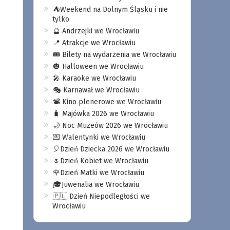
⛺️Weekend na Dolnym Śląsku i nie
tylko
🔮 Andrzejki we Wrocławiu
📍 Atrakcje we Wrocławiu
🎟️ Bilety na wydarzenia we Wrocławiu
🎃 Halloween we Wrocławiu
🎤 Karaoke we Wrocławiu
🎭 Karnawał we Wrocławiu
📽️ Kino plenerowe we Wrocławiu
🧳 Majówka 2026 we Wrocławiu
🌙 Noc Muzeów 2026 we Wrocławiu
💌 Walentynki we Wrocławiu
🎈Dzień Dziecka 2026 we Wrocławiu
🌷Dzień Kobiet we Wrocławiu
🌹Dzień Matki we Wrocławiu
🎓Juwenalia we Wrocławiu
🇵🇱 Dzień Niepodległości we
Wrocławiu