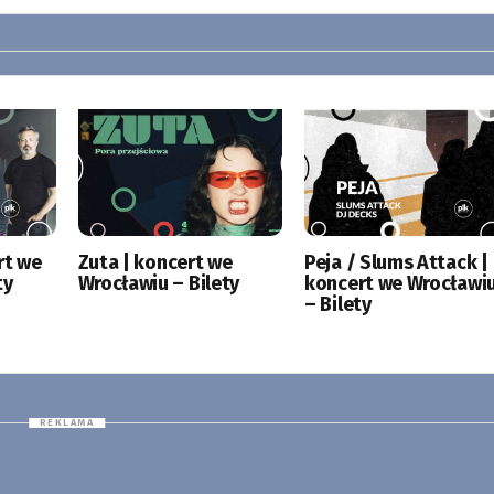
rt we
Zuta | koncert we
Peja / Slums Attack |
ty
Wrocławiu – Bilety
koncert we Wrocławi
– Bilety