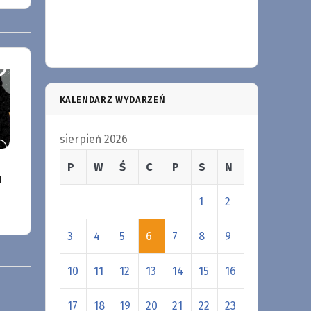
KALENDARZ WYDARZEŃ
sierpień 2026
P
W
Ś
C
P
S
N
u
1
2
3
4
5
6
7
8
9
10
11
12
13
14
15
16
17
18
19
20
21
22
23