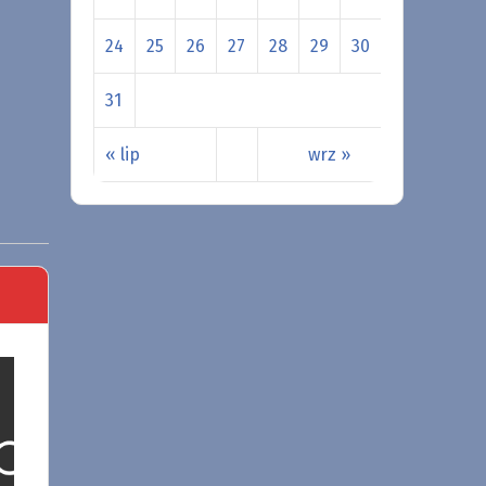
24
25
26
27
28
29
30
31
« lip
wrz »