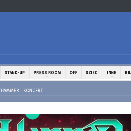
STAND-UP
PRESS ROOM
OFF
DZIECI
INNE
BI
YHAMMER | KONCERT