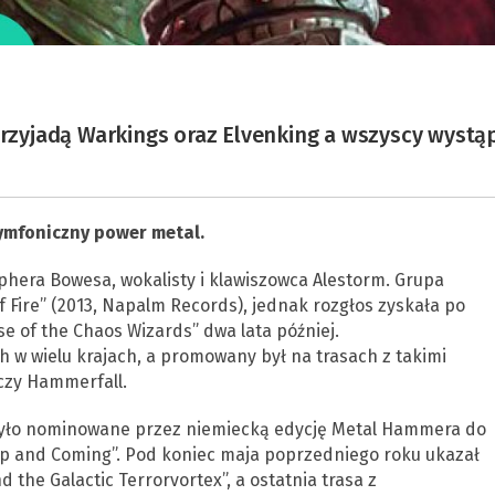
zyjadą Warkings oraz Elvenking a wszyscy wystą
ymfoniczny power metal.
ophera Bowesa, wokalisty i klawiszowca Alestorm. Grupa
 Fire” (2013, Napalm Records), jednak rozgłos zyskała po
se of the Chaos Wizards” dwa lata później.
w wielu krajach, a promowany był na trasach z takimi
 czy Hammerfall.
 było nominowane przez niemiecką edycję Metal Hammera do
Up and Coming”. Pod koniec maja poprzedniego roku ukazał
 the Galactic Terrorvortex”, a ostatnia trasa z