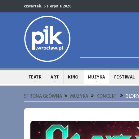
czwartek, 6 sierpnia 2026
TEATR
ART
KINO
MUZYKA
FESTIWAL
STRONA GŁÓWNA
MUZYKA
KONCERT
GLOR