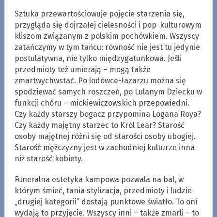
Sztuka przewartościowuje pojęcie starzenia się,
przygląda się dojrzałej cielesności i pop-kulturowym
kliszom związanym z polskim pochówkiem. Wszyscy
zatańczymy w tym tańcu: równość nie jest tu jedynie
postulatywna, nie tylko międzygatunkowa. Jeśli
przedmioty też umierają – mogą także
zmartwychwstać. Po lodówce-łazarzu można się
spodziewać samych roszczeń, po Lulanym Dziecku w
funkcji chóru – mickiewiczowskich przepowiedni.
Czy każdy starszy bogacz przypomina Logana Roya?
Czy każdy majętny starzec to Król Lear? Starość
osoby majętnej różni się od starości osoby ubogiej.
Starość mężczyzny jest w zachodniej kulturze inna
niż starość kobiety.
Funeralna estetyka kampowa pozwala na bal, w
którym śmieć, tania stylizacja, przedmioty i ludzie
„drugiej kategorii” dostają punktowe światło. To oni
wydają to przyjęcie. Wszyscy inni – także zmarli – to