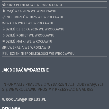
📽️ KINO PLENEROWE WE WROCŁAWIU
🧳 MAJÓWKA 2026 WE WROCŁAWIU
🌙 NOC MUZEÓW 2026 WE WROCŁAWIU
💌 WALENTYNKI WE WROCŁAWIU
🎈DZIEŃ DZIECKA 2026 WE WROCŁAWIU
🌷DZIEŃ KOBIET WE WROCŁAWIU
🌹DZIEŃ MATKI WE WROCŁAWIU
🎓JUWENALIA WE WROCŁAWIU
🇵🇱 DZIEŃ NIEPODLEGŁOŚCI WE WROCŁAWIU
JAK DODAĆ WYDARZENIE
INFORMACJE PRASOWE O WYDARZENIACH ODBYWAJĄCYCH
SIĘ WE WROCŁAWIU PROSIMY PRZESYŁAĆ NA ADRES:
WROCLAW@PIKPLUS.PL
REKLAMA