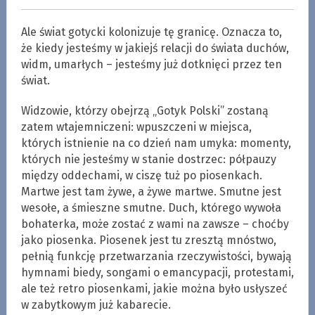
Ale świat gotycki kolonizuje tę granicę. Oznacza to,
że kiedy jesteśmy w jakiejś relacji do świata duchów,
widm, umarłych – jesteśmy już dotknięci przez ten
świat.
Widzowie, którzy obejrzą „Gotyk Polski” zostaną
zatem wtajemniczeni: wpuszczeni w miejsca,
których istnienie na co dzień nam umyka: momenty,
których nie jesteśmy w stanie dostrzec: półpauzy
między oddechami, w ciszę tuż po piosenkach.
Martwe jest tam żywe, a żywe martwe. Smutne jest
wesołe, a śmieszne smutne. Duch, którego wywoła
bohaterka, może zostać z wami na zawsze – choćby
jako piosenka. Piosenek jest tu zresztą mnóstwo,
pełnią funkcję przetwarzania rzeczywistości, bywają
hymnami biedy, songami o emancypacji, protestami,
ale też retro piosenkami, jakie można było usłyszeć
w zabytkowym już kabarecie.