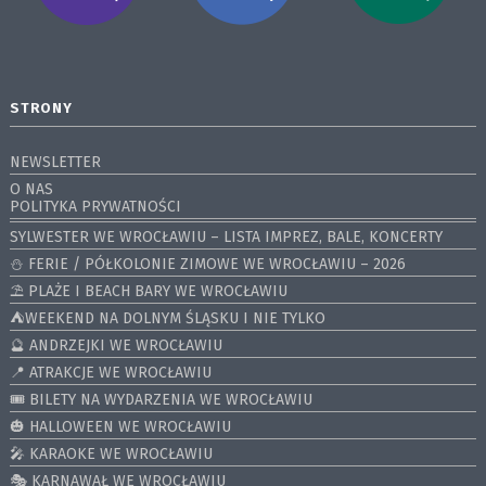
STRONY
NEWSLETTER
O NAS
POLITYKA PRYWATNOŚCI
SYLWESTER WE WROCŁAWIU – LISTA IMPREZ, BALE, KONCERTY
⛄️ FERIE / PÓŁKOLONIE ZIMOWE WE WROCŁAWIU – 2026
⛱️ PLAŻE I BEACH BARY WE WROCŁAWIU
⛺️WEEKEND NA DOLNYM ŚLĄSKU I NIE TYLKO
🔮 ANDRZEJKI WE WROCŁAWIU
📍 ATRAKCJE WE WROCŁAWIU
🎟️ BILETY NA WYDARZENIA WE WROCŁAWIU
🎃 HALLOWEEN WE WROCŁAWIU
🎤 KARAOKE WE WROCŁAWIU
🎭 KARNAWAŁ WE WROCŁAWIU