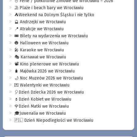
⛄️ Ferie / półkolonie Zimowe we Wrocławiu – 2026
⛱️ Plaże i beach bary we Wrocławiu
⛺️Weekend na Dolnym Śląsku i nie tylko
🔮 Andrzejki we Wrocławiu
📍 Atrakcje we Wrocławiu
🎟️ Bilety na wydarzenia we Wrocławiu
🎃 Halloween we Wrocławiu
🎤 Karaoke we Wrocławiu
🎭 Karnawał we Wrocławiu
📽️ Kino plenerowe we Wrocławiu
🧳 Majówka 2026 we Wrocławiu
🌙 Noc Muzeów 2026 we Wrocławiu
💌 Walentynki we Wrocławiu
🎈Dzień Dziecka 2026 we Wrocławiu
🌷Dzień Kobiet we Wrocławiu
🌹Dzień Matki we Wrocławiu
🎓Juwenalia we Wrocławiu
🇵🇱 Dzień Niepodległości we Wrocławiu