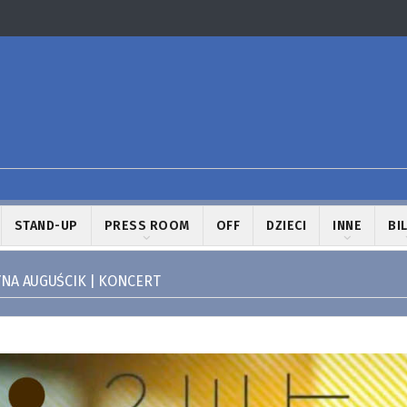
STAND-UP
PRESS ROOM
OFF
DZIECI
INNE
BI
NA AUGUŚCIK | KONCERT