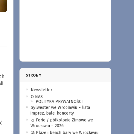
STRONY
ch
li
Newsletter
O NAS
POLITYKA PRYWATNOŚCI
Sylwester we Wrocławiu – lista
imprez, bale, koncerty
⛄️ Ferie / półkolonie Zimowe we
ć
Wrocławiu – 2026
⛱️ Plaże i beach bary we Wrocławiu