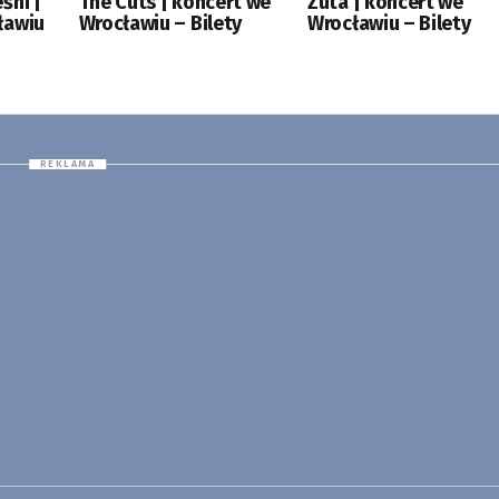
śni |
The Cuts | koncert we
Zuta | koncert we
ławiu
Wrocławiu – Bilety
Wrocławiu – Bilety