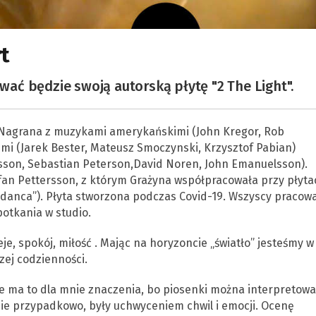
t
ć będzie swoją autorską płytę "2 The Light".
k. Nagrana z muzykami amerykańskimi (John Kregor, Rob
kimi (Jarek Bester, Mateusz Smoczynski, Krzysztof Pabian)
sson, Sebastian Peterson,David Noren, John Emanuelsson).
efan Pettersson, z którym Grażyna współpracowała przy płyta
 “Andanca”). Płyta stworzona podczas Covid-19. Wszyscy pracowa
otkania w studio.
je, spokój, miłość . Mając na horyzoncie „światło” jesteśmy w
ej codzienności.
Nie ma to dla mnie znaczenia, bo piosenki można interpretowa
ie przypadkowo, były uchwyceniem chwil i emocji. Ocenę