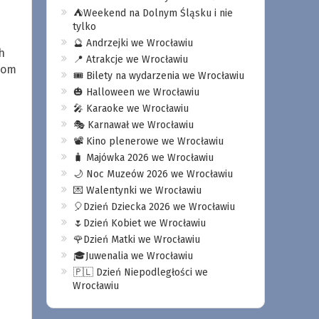
⛺️Weekend na Dolnym Śląsku i nie
tylko
🔮 Andrzejki we Wrocławiu
h
📍 Atrakcje we Wrocławiu
cjom
🎟️ Bilety na wydarzenia we Wrocławiu
🎃 Halloween we Wrocławiu
🎤 Karaoke we Wrocławiu
🎭 Karnawał we Wrocławiu
📽️ Kino plenerowe we Wrocławiu
🧳 Majówka 2026 we Wrocławiu
🌙 Noc Muzeów 2026 we Wrocławiu
💌 Walentynki we Wrocławiu
🎈Dzień Dziecka 2026 we Wrocławiu
🌷Dzień Kobiet we Wrocławiu
🌹Dzień Matki we Wrocławiu
🎓Juwenalia we Wrocławiu
🇵🇱 Dzień Niepodległości we
Wrocławiu