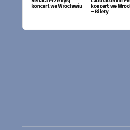
Renata Przemyk|
Laboratorium Pie
koncert we Wrocławiu
koncert we Wroc
– Bilety