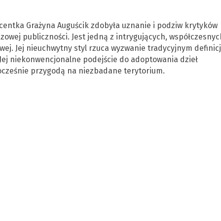
centka Grażyna Auguścik zdobyła uznanie i podziw krytyków
zowej publiczności. Jest jedną z intrygujących, współczesnyc
owej. Jej nieuchwytny styl rzuca wyzwanie tradycyjnym defini
. Jej niekonwencjonalne podejście do adoptowania dzieł
nocześnie przygodą na niezbadane terytorium.