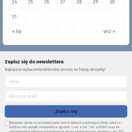
24
25
26
27
28
29
30
31
« lip
wrz »
Zapisz się do newslettera
Najlepsze wydarzenia kulturalne prosto na Twoją skrzynkę!
Zapisz się
Wyrażam zgodę na przetwarzanie moich danych osobowych (imię, adres e-
mail) w celu wysyłki newslettera zgodnie z art. 6 ust. 1 lit. a RODO oraz na
otrzymywanie informacji handlowych drogą elektroniczną zgodnie z art. 172