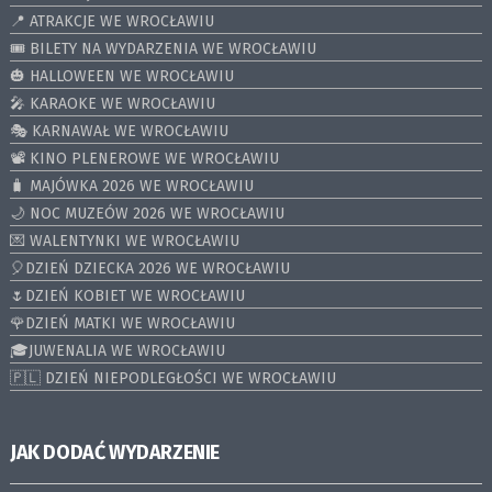
📍 ATRAKCJE WE WROCŁAWIU
🎟️ BILETY NA WYDARZENIA WE WROCŁAWIU
🎃 HALLOWEEN WE WROCŁAWIU
🎤 KARAOKE WE WROCŁAWIU
🎭 KARNAWAŁ WE WROCŁAWIU
📽️ KINO PLENEROWE WE WROCŁAWIU
🧳 MAJÓWKA 2026 WE WROCŁAWIU
🌙 NOC MUZEÓW 2026 WE WROCŁAWIU
💌 WALENTYNKI WE WROCŁAWIU
🎈DZIEŃ DZIECKA 2026 WE WROCŁAWIU
🌷DZIEŃ KOBIET WE WROCŁAWIU
🌹DZIEŃ MATKI WE WROCŁAWIU
🎓JUWENALIA WE WROCŁAWIU
🇵🇱 DZIEŃ NIEPODLEGŁOŚCI WE WROCŁAWIU
JAK DODAĆ WYDARZENIE