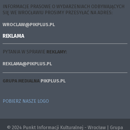
INFORMACJE PRASOWE O WYDARZENIACH ODBYWAJĄCYCH
SIĘ WE WROCŁAWIU PROSIMY PRZESYŁAĆ NA ADRES:
WROCLAW@PIKPLUS.PL
REKLAMA
PYTANIA W SPRAWIE
REKLAMY:
REKLAMA@PIKPLUS.PL
GRUPA MEDIALNA
PIKPLUS.PL
POBIERZ NASZE LOGO
© 2024 Punkt Informacji Kulturalnej - Wrocław | Grupa