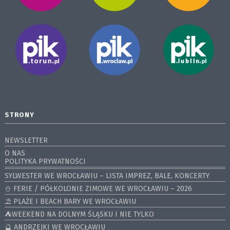
STRONY
NEWSLETTER
O NAS
POLITYKA PRYWATNOŚCI
SYLWESTER WE WROCŁAWIU – LISTA IMPREZ, BALE, KONCERTY
⛄️ FERIE / PÓŁKOLONIE ZIMOWE WE WROCŁAWIU – 2026
⛱️ PLAŻE I BEACH BARY WE WROCŁAWIU
⛺️WEEKEND NA DOLNYM ŚLĄSKU I NIE TYLKO
🔮 ANDRZEJKI WE WROCŁAWIU