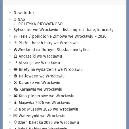
Newsletter
O NAS
POLITYKA PRYWATNOŚCI
Sylwester we Wrocławiu – lista imprez, bale, koncerty
⛄️ Ferie / półkolonie Zimowe we Wrocławiu – 2026
⛱️ Plaże i beach bary we Wrocławiu
⛺️Weekend na Dolnym Śląsku i nie tylko
🔮 Andrzejki we Wrocławiu
📍 Atrakcje we Wrocławiu
🎟️ Bilety na wydarzenia we Wrocławiu
🎃 Halloween we Wrocławiu
🎤 Karaoke we Wrocławiu
🎭 Karnawał we Wrocławiu
📽️ Kino plenerowe we Wrocławiu
🧳 Majówka 2026 we Wrocławiu
🌙 Noc Muzeów 2026 we Wrocławiu
💌 Walentynki we Wrocławiu
🎈Dzień Dziecka 2026 we Wrocławiu