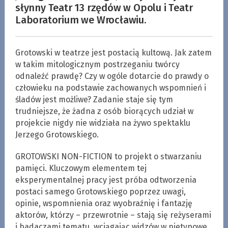
słynny Teatr 13 rzędów w Opolu i Teatr
Laboratorium we Wrocławiu.
Grotowski w teatrze jest postacią kultową. Jak zatem
w takim mitologicznym postrzeganiu twórcy
odnaleźć prawdę? Czy w ogóle dotarcie do prawdy o
człowieku na podstawie zachowanych wspomnień i
śladów jest możliwe? Zadanie staje się tym
trudniejsze, że żadna z osób biorących udział w
projekcie nigdy nie widziała na żywo spektaklu
Jerzego Grotowskiego.
GROTOWSKI NON-FICTION to projekt o stwarzaniu
pamięci. Kluczowym elementem tej
eksperymentalnej pracy jest próba odtworzenia
postaci samego Grotowskiego poprzez uwagi,
opinie, wspomnienia oraz wyobraźnię i fantazję
aktorów, którzy – przewrotnie – stają się reżyserami
i badaczami tematu, wciągając widzów w nietypowe