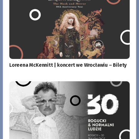
Loreena McKennitt | koncert we Wrocławiu – Bilety