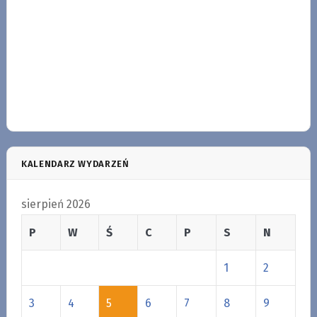
KALENDARZ WYDARZEŃ
sierpień 2026
P
W
Ś
C
P
S
N
1
2
3
4
5
6
7
8
9