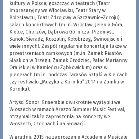
kultury w Polsce, goszcząc w teatrach (Teatr
Impresaryjny we Włocławku, Teatr Stary w
Bolesławcu, Teatr Zdrojowy w Szczawnie-Zdroju),
salach koncertowych (m.in. Wrocław, Jelenia Góra,
Kielce, Chorzów, Dąbrowa Górnicza, Przemyśl,
Sanok, Sieradz, Koszalin, Kołobrzeg, Świnoujście i
wiele innych). Zespół regularnie koncertuje także w
przestrzeniach zamkowych (m.in. Zamek Piastów
Śląskich w Brzegu, Zamek Grodziec, Pałac Marianny
Orańskiej w Kamieńcu Ząbkowickim) oraz w
plenerach (m.in. podczas Tarasów Sztuki w Kielcach
czy Festiwalu „Muzyka z Kórnika” 2017 na Zamku w
Kórniku).
Artyści Sonori Ensemble dwukrotnie wystąpili we
Włoszech w ramach Arezzo Summer Music Festival,
otrzymali także zaproszenia na koncerty we
Włoszech, Czechach i na Słowacji.
W grudniu 2015 na zaproszenie Accademia Musicale