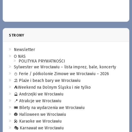
STRONY
Newsletter
O NAS
POLITYKA PRYWATNOŚCI
Sylwester we Wrocławiu – lista imprez, bale, koncerty
⛄️ Ferie / półkolonie Zimowe we Wrocławiu – 2026
⛱️ Plaże i beach bary we Wrocławiu
⛺️Weekend na Dolnym Śląsku i nie tylko
🔮 Andrzejki we Wrocławiu
📍 Atrakcje we Wrocławiu
🎟️ Bilety na wydarzenia we Wrocławiu
🎃 Halloween we Wrocławiu
🎤 Karaoke we Wrocławiu
🎭 Karnawał we Wrocławiu