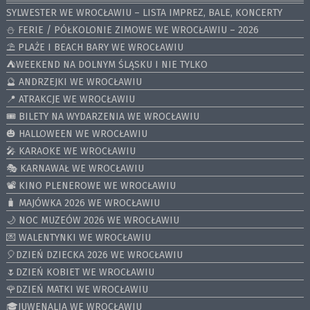
SYLWESTER WE WROCŁAWIU – LISTA IMPREZ, BALE, KONCERTY
⛄️ FERIE / PÓŁKOLONIE ZIMOWE WE WROCŁAWIU – 2026
⛱️ PLAŻE I BEACH BARY WE WROCŁAWIU
⛺️WEEKEND NA DOLNYM ŚLĄSKU I NIE TYLKO
🔮 ANDRZEJKI WE WROCŁAWIU
📍 ATRAKCJE WE WROCŁAWIU
🎟️ BILETY NA WYDARZENIA WE WROCŁAWIU
🎃 HALLOWEEN WE WROCŁAWIU
🎤 KARAOKE WE WROCŁAWIU
🎭 KARNAWAŁ WE WROCŁAWIU
📽️ KINO PLENEROWE WE WROCŁAWIU
🧳 MAJÓWKA 2026 WE WROCŁAWIU
🌙 NOC MUZEÓW 2026 WE WROCŁAWIU
💌 WALENTYNKI WE WROCŁAWIU
🎈DZIEŃ DZIECKA 2026 WE WROCŁAWIU
🌷DZIEŃ KOBIET WE WROCŁAWIU
🌹DZIEŃ MATKI WE WROCŁAWIU
🎓JUWENALIA WE WROCŁAWIU