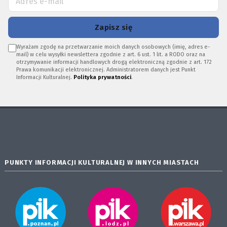
Zapisz się
Wyrażam zgodę na przetwarzanie moich danych osobowych (imię, adres e-
mail) w celu wysyłki newslettera zgodnie z art. 6 ust. 1 lit. a RODO oraz na
otrzymywanie informacji handlowych drogą elektroniczną zgodnie z art. 172
Prawa komunikacji elektronicznej. Administratorem danych jest Punkt
Informacji Kulturalnej.
Polityka prywatności
.
PUNKTY INFORMACJI KULTURALNEJ W INNYCH MIASTACH