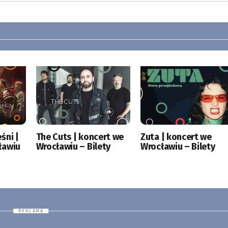
śni |
The Cuts | koncert we
Zuta | koncert we
ławiu
Wrocławiu – Bilety
Wrocławiu – Bilety