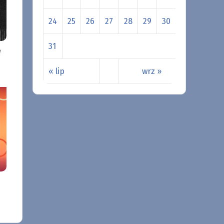
24
25
26
27
28
29
30
31
e
« lip
wrz »