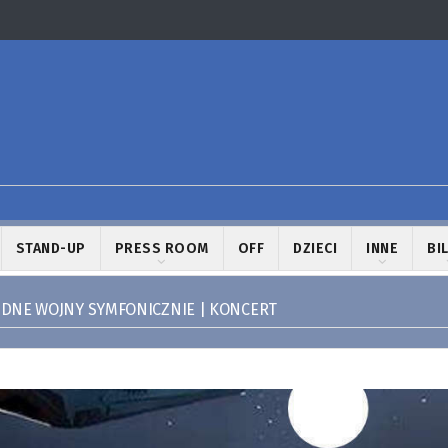
STAND-UP
PRESS ROOM
OFF
DZIECI
INNE
BI
DNE WOJNY SYMFONICZNIE | KONCERT