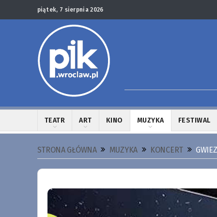
piątek, 7 sierpnia 2026
TEATR
ART
KINO
MUZYKA
FESTIWAL
STRONA GŁÓWNA
MUZYKA
KONCERT
GWIEZ