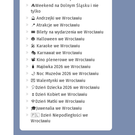
⛺️Weekend na Dolnym Śląsku i nie
tylko
🔮 Andrzejki we Wrocławiu
📍 Atrakcje we Wrocławiu
🎟️ Bilety na wydarzenia we Wrocławiu
🎃 Halloween we Wrocławiu
🎤 Karaoke we Wrocławiu
🎭 Karnawał we Wrocławiu
📽️ Kino plenerowe we Wrocławiu
🧳 Majówka 2026 we Wrocławiu
🌙 Noc Muzeów 2026 we Wrocławiu
💌 Walentynki we Wrocławiu
🎈Dzień Dziecka 2026 we Wrocławiu
🌷Dzień Kobiet we Wrocławiu
🌹Dzień Matki we Wrocławiu
🎓Juwenalia we Wrocławiu
🇵🇱 Dzień Niepodległości we
Wrocławiu