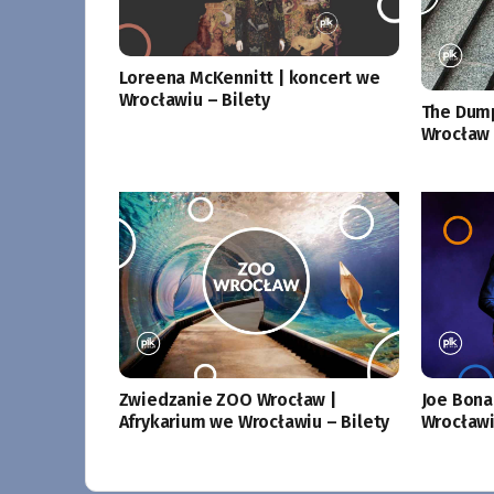
Loreena McKennitt | koncert we
Wrocławiu – Bilety
The Dump
Wrocław 
Zwiedzanie ZOO Wrocław |
Joe Bona
Afrykarium we Wrocławiu – Bilety
Wrocławi