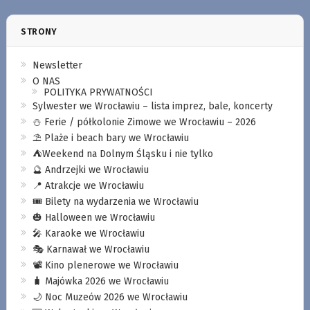
STRONY
Newsletter
O NAS
POLITYKA PRYWATNOŚCI
Sylwester we Wrocławiu – lista imprez, bale, koncerty
⛄️ Ferie / półkolonie Zimowe we Wrocławiu – 2026
⛱️ Plaże i beach bary we Wrocławiu
⛺️Weekend na Dolnym Śląsku i nie tylko
🔮 Andrzejki we Wrocławiu
📍 Atrakcje we Wrocławiu
🎟️ Bilety na wydarzenia we Wrocławiu
🎃 Halloween we Wrocławiu
🎤 Karaoke we Wrocławiu
🎭 Karnawał we Wrocławiu
📽️ Kino plenerowe we Wrocławiu
🧳 Majówka 2026 we Wrocławiu
🌙 Noc Muzeów 2026 we Wrocławiu