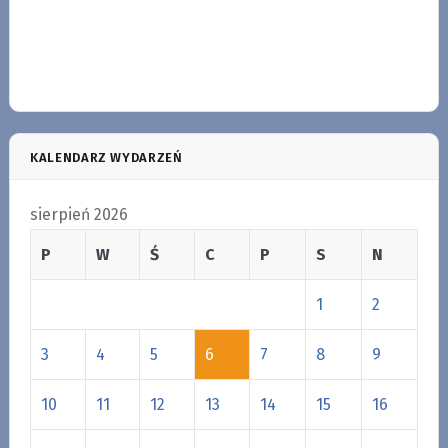
KALENDARZ WYDARZEŃ
sierpień 2026
P
W
Ś
C
P
S
N
1
2
3
4
5
6
7
8
9
10
11
12
13
14
15
16