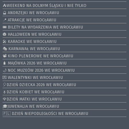
⛺️WEEKEND NA DOLNYM ŚLĄSKU I NIE TYLKO
🔮 ANDRZEJKI WE WROCŁAWIU
📍 ATRAKCJE WE WROCŁAWIU
🎟️ BILETY NA WYDARZENIA WE WROCŁAWIU
🎃 HALLOWEEN WE WROCŁAWIU
🎤 KARAOKE WE WROCŁAWIU
🎭 KARNAWAŁ WE WROCŁAWIU
📽️ KINO PLENEROWE WE WROCŁAWIU
🧳 MAJÓWKA 2026 WE WROCŁAWIU
🌙 NOC MUZEÓW 2026 WE WROCŁAWIU
💌 WALENTYNKI WE WROCŁAWIU
🎈DZIEŃ DZIECKA 2026 WE WROCŁAWIU
🌷DZIEŃ KOBIET WE WROCŁAWIU
🌹DZIEŃ MATKI WE WROCŁAWIU
🎓JUWENALIA WE WROCŁAWIU
🇵🇱 DZIEŃ NIEPODLEGŁOŚCI WE WROCŁAWIU