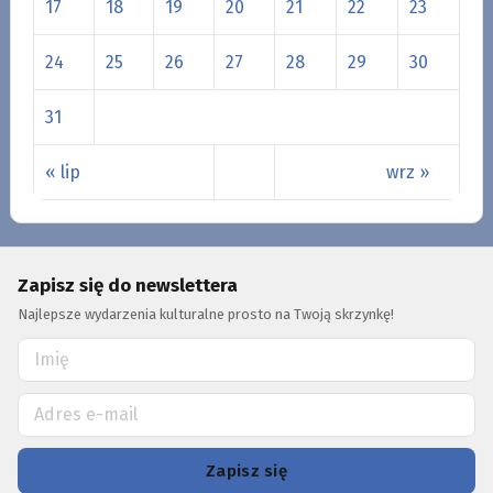
17
18
19
20
21
22
23
24
25
26
27
28
29
30
31
« lip
wrz »
Zapisz się do newslettera
Najlepsze wydarzenia kulturalne prosto na Twoją skrzynkę!
Zapisz się