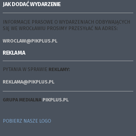
JAK DODAĆ WYDARZENIE
INFORMACJE PRASOWE O WYDARZENIACH ODBYWAJĄCYCH
SIĘ WE WROCŁAWIU PROSIMY PRZESYŁAĆ NA ADRES:
WROCLAW@PIKPLUS.PL
REKLAMA
PYTANIA W SPRAWIE
REKLAMY:
REKLAMA@PIKPLUS.PL
GRUPA MEDIALNA
PIKPLUS.PL
POBIERZ NASZE LOGO