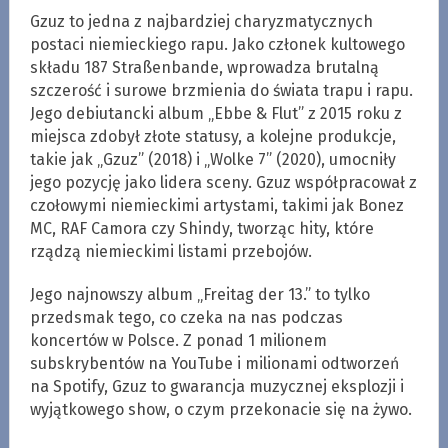
Gzuz to jedna z najbardziej charyzmatycznych
postaci niemieckiego rapu. Jako członek kultowego
składu 187 Straßenbande, wprowadza brutalną
szczerość i surowe brzmienia do świata trapu i rapu.
Jego debiutancki album „Ebbe & Flut” z 2015 roku z
miejsca zdobył złote statusy, a kolejne produkcje,
takie jak „Gzuz” (2018) i „Wolke 7” (2020), umocniły
jego pozycję jako lidera sceny. Gzuz współpracował z
czołowymi niemieckimi artystami, takimi jak Bonez
MC, RAF Camora czy Shindy, tworząc hity, które
rządzą niemieckimi listami przebojów.
Jego najnowszy album „Freitag der 13.” to tylko
przedsmak tego, co czeka na nas podczas
koncertów w Polsce. Z ponad 1 milionem
subskrybentów na YouTube i milionami odtworzeń
na Spotify, Gzuz to gwarancja muzycznej eksplozji i
wyjątkowego show, o czym przekonacie się na żywo.