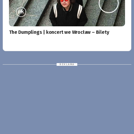
The Dumplings | koncert we Wrocław – Bilety