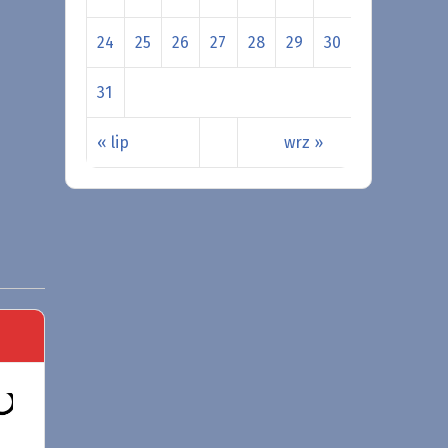
24
25
26
27
28
29
30
31
« lip
wrz »