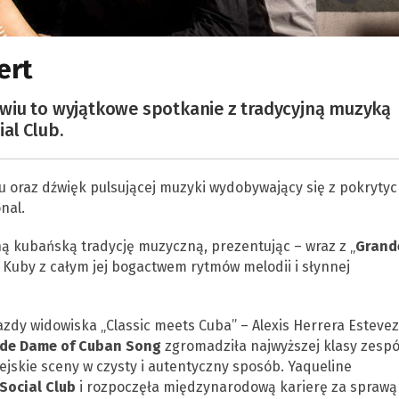
ert
wiu to wyjątkowe spotkanie z tradycyjną muzyką
al Club.
yku oraz dźwięk pulsującej muzyki wydobywający się z pokryty
nal.
ą kubańską tradycję muzyczną, prezentując – wraz z „
Grand
 Kuby z całym jej bogactwem rytmów melodii i słynnej
azdy widowiska „Classic meets Cuba” – Alexis Herrera Estevez
de Dame of Cuban Song
zgromadziła najwyższej klasy zespó
skie sceny w czysty i autentyczny sposób. Yaqueline
Social Club
i rozpoczęła międzynarodową karierę za sprawą