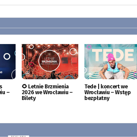
s
🌻 Letnie Brzmienia
Tede | koncert we
iu –
2026 we Wrocławiu –
Wrocławiu – Wstęp
Bilety
bezpłatny