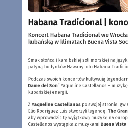
Habana Tradicional | konc
Koncert Habana Tradicional we Wrocła
kubańską w klimatach Buena Vista Soci
Smak słońca i karaibskiej soli morskiej na jęz
patyną budynków Hawany: oto Habana Tradicio
Podczas swoich koncertów kultywują legendarn
Dame del Son
” Yaqueline Castellanos – muzykę
kubańskiej energii.
Z
Yaqueline Castellanos
po swojej stronie, gwi
Elio Rodriguez Luis stworzyli legendę.
The Gran
aby wprowadzić tę wyjątkową muzykę na europej
Castellanos wystąpiła z muzykami
Buena Vista 