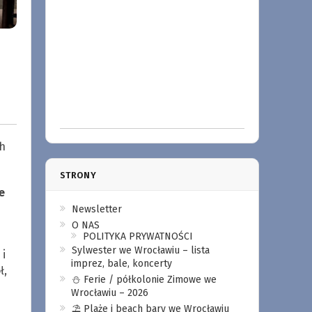
ch
STRONY
e
Newsletter
O NAS
POLITYKA PRYWATNOŚCI
Sylwester we Wrocławiu – lista
 i
imprez, bale, koncerty
ł,
⛄️ Ferie / półkolonie Zimowe we
Wrocławiu – 2026
⛱️ Plaże i beach bary we Wrocławiu