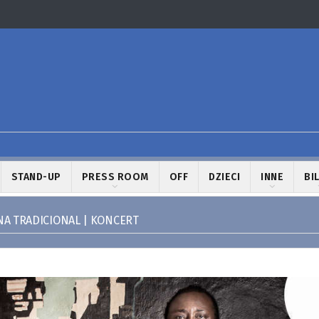
STAND-UP
PRESS ROOM
OFF
DZIECI
INNE
BI
A TRADICIONAL | KONCERT