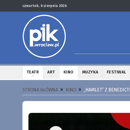
czwartek, 6 sierpnia 2026
TEATR
ART
KINO
MUZYKA
FESTIWAL
STRONA GŁÓWNA
KINO
„HAMLET” Z BENEDICT