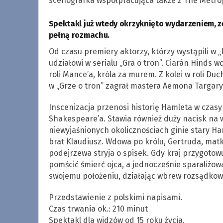
scenografka współpracująca także z The Metro
Spektakl już wtedy okrzyknięto wydarzeniem, ze
pełną rozmachu.
Od czasu premiery aktorzy, którzy wystąpili w „
udziałowi w serialu „Gra o tron”. Ciarán Hinds w
roli Mance’a, króla za murem. Z kolei w roli D
w „Grze o tron” zagrał mastera Aemona Targar
Inscenizacja przenosi historię Hamleta w czasy
Shakespeare’a. Stawia również duży nacisk na w
niewyjaśnionych okolicznościach ginie stary Ha
brat Klaudiusz. Wdowa po królu, Gertruda, mat
podejrzewa stryja o spisek. Gdy kraj przygotow
pomścić śmierć ojca, a jednocześnie sparaliżo
swojemu położeniu, działając wbrew rozsądkowi
Przedstawienie z polskimi napisami.
Czas trwania ok.: 210 minut
Spektakl dla widzów od 15 roku życia.