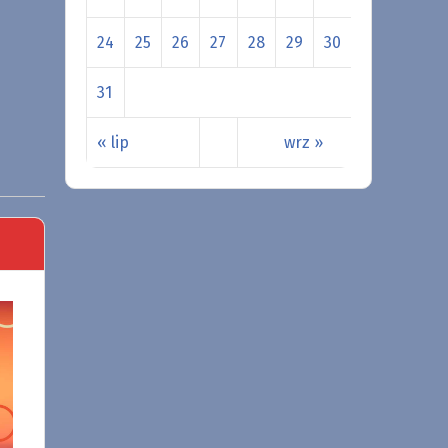
24
25
26
27
28
29
30
31
« lip
wrz »