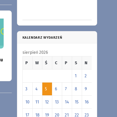
KALENDARZ WYDARZEŃ
sierpień 2026
iu
P
W
Ś
C
P
S
N
1
2
3
4
5
6
7
8
9
10
11
12
13
14
15
16
17
18
19
20
21
22
23