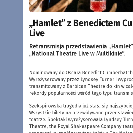
„Hamlet” z Benedictem Cu
Live
Retransmisja przedstawienia „Hamle
„National Theatre Live w Multikinie”.
Nominowany do Oscara Benedict Cumberbatch wcie
Wyreżyserowany przez Lyndsey Turner i wypro
transmitowany z Barbican Theatre do kin w całej
rekordy popularności wśród tego typu transmisj
Szekspirowska tragedia już stała się najszybci
Wszystkie bilety na przewidywane przedstawien
teatrze. Spektakl wyreżyserowała Lyndsey Turn
Theatre, the Royal Shakespeare Company teatr