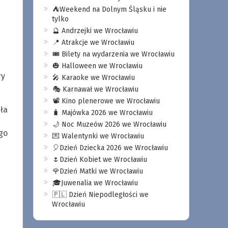
⛺️Weekend na Dolnym Śląsku i nie
tylko
🔮 Andrzejki we Wrocławiu
📍 Atrakcje we Wrocławiu
🎟️ Bilety na wydarzenia we Wrocławiu
🎃 Halloween we Wrocławiu
ry
🎤 Karaoke we Wrocławiu
🎭 Karnawał we Wrocławiu
📽️ Kino plenerowe we Wrocławiu
ła
🧳 Majówka 2026 we Wrocławiu
🌙 Noc Muzeów 2026 we Wrocławiu
go
💌 Walentynki we Wrocławiu
🎈Dzień Dziecka 2026 we Wrocławiu
🌷Dzień Kobiet we Wrocławiu
🌹Dzień Matki we Wrocławiu
🎓Juwenalia we Wrocławiu
🇵🇱 Dzień Niepodległości we
Wrocławiu