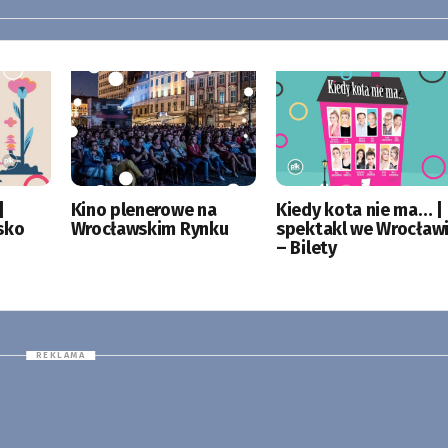
|
Kino plenerowe na
Kiedy kota nie ma… |
sko
Wrocławskim Rynku
spektakl we Wrocław
– Bilety