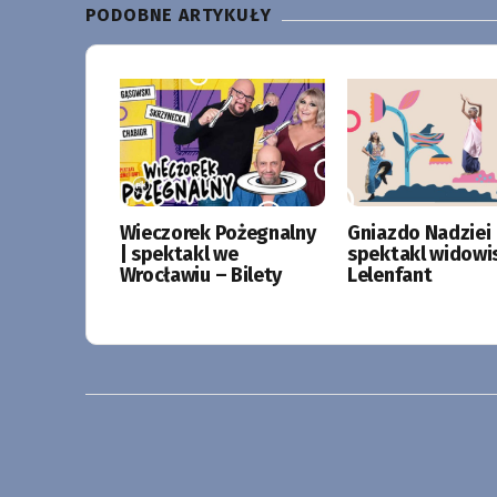
PODOBNE ARTYKUŁY
Wieczorek Pożegnalny
Gniazdo Nadziei 
| spektakl we
spektakl widowi
Wrocławiu – Bilety
Lelenfant