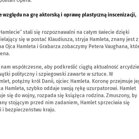
politan Opera.
 względu na grę aktorską i oprawę plastyczną inscenizacji,
Hamlecie” stali się rozpoznawalni na całym świecie dzięki
cielający się w postać Klaudiusza, stryja Hamleta, znany jest z
ucha Ojca Hamleta i Grabarza zobaczymy Petera Vaughana, któ
yena.
 nam współczesne, aby podkreślić ciągłą aktualność arcydzie
ątki polityczny i szpiegowski zawarte w sztuce. W
mlet, potężny król Danii, ojciec Hamleta. Koronę przejmuje je
ka Hamleta, szybko oddaje swoją rękę uzurpatorowi. Hamlet
uje się do wojny, rozpada się książęca rodzina. Zmuszony, by
wany stojącym przed nim zadaniem, Hamlet sprzeciwia się
 i bezpieczeństwu kraju.