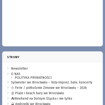
STRONY
Newsletter
O NAS
POLITYKA PRYWATNOŚCI
Sylwester we Wrocławiu – lista imprez, bale, koncerty
⛄️ Ferie / półkolonie Zimowe we Wrocławiu – 2026
⛱️ Plaże i beach bary we Wrocławiu
⛺️Weekend na Dolnym Śląsku i nie tylko
🔮 Andrzejki we Wrocławiu