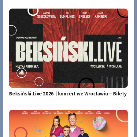
Beksiński.Live 2026 | koncert we Wrocławiu – Bilety