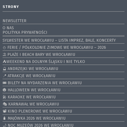
STRONY
NEWSLETTER
O NAS
POLITYKA PRYWATNOŚCI
SYLWESTER WE WROCŁAWIU – LISTA IMPREZ, BALE, KONCERTY
⛄️ FERIE / PÓŁKOLONIE ZIMOWE WE WROCŁAWIU – 2026
⛱️ PLAŻE I BEACH BARY WE WROCŁAWIU
⛺️WEEKEND NA DOLNYM ŚLĄSKU I NIE TYLKO
🔮 ANDRZEJKI WE WROCŁAWIU
📍 ATRAKCJE WE WROCŁAWIU
🎟️ BILETY NA WYDARZENIA WE WROCŁAWIU
🎃 HALLOWEEN WE WROCŁAWIU
🎤 KARAOKE WE WROCŁAWIU
🎭 KARNAWAŁ WE WROCŁAWIU
📽️ KINO PLENEROWE WE WROCŁAWIU
🧳 MAJÓWKA 2026 WE WROCŁAWIU
🌙 NOC MUZEÓW 2026 WE WROCŁAWIU