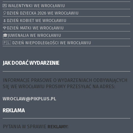
💌 WALENTYNKI WE WROCŁAWIU
🎈DZIEŃ DZIECKA 2026 WE WROCŁAWIU
🌷DZIEŃ KOBIET WE WROCŁAWIU
🌹DZIEŃ MATKI WE WROCŁAWIU
🎓JUWENALIA WE WROCŁAWIU
🇵🇱 DZIEŃ NIEPODLEGŁOŚCI WE WROCŁAWIU
JAK DODAĆ WYDARZENIE
INFORMACJE PRASOWE O WYDARZENIACH ODBYWAJĄCYCH
SIĘ WE WROCŁAWIU PROSIMY PRZESYŁAĆ NA ADRES:
WROCLAW@PIKPLUS.PL
REKLAMA
PYTANIA W SPRAWIE
REKLAMY: