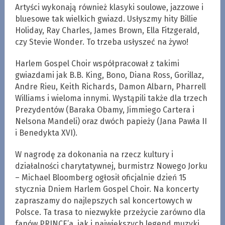
Artyści wykonają również klasyki soulowe, jazzowe i
bluesowe tak wielkich gwiazd. Usłyszmy hity Billie
Holiday, Ray Charles, James Brown, Ella Fitzgerald,
czy Stevie Wonder. To trzeba usłyszeć na żywo!
Harlem Gospel Choir współpracował z takimi
gwiazdami jak B.B. King, Bono, Diana Ross, Gorillaz,
Andre Rieu, Keith Richards, Damon Albarn, Pharrell
Williams i wieloma innymi. Wystąpili także dla trzech
Prezydentów (Baraka Obamy, Jimmiego Cartera i
Nelsona Mandeli) oraz dwóch papieży (Jana Pawła II
i Benedykta XVI).
W nagrodę za dokonania na rzecz kultury i
działalności charytatywnej, burmistrz Nowego Jorku
– Michael Bloomberg ogłosił oficjalnie dzień 15
stycznia Dniem Harlem Gospel Choir. Na koncerty
zapraszamy do najlepszych sal koncertowych w
Polsce. Ta trasa to niezwykłe przeżycie zarówno dla
fanów PRINCE’a, jak i największych legend muzyki