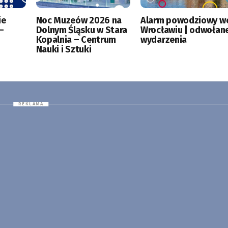
ie
Noc Muzeów 2026 na
Alarm powodziowy w
–
Dolnym Śląsku w Stara
Wrocławiu | odwołan
Kopalnia – Centrum
wydarzenia
Nauki i Sztuki