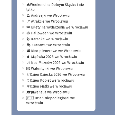
⛺️Weekend na Dolnym Śląsku i nie
tylko
🔮 Andrzejki we Wrocławiu
📍 Atrakcje we Wrocławiu
🎟️ Bilety na wydarzenia we Wrocławiu
🎃 Halloween we Wrocławiu
🎤 Karaoke we Wrocławiu
🎭 Karnawał we Wrocławiu
📽️ Kino plenerowe we Wrocławiu
🧳 Majówka 2026 we Wrocławiu
🌙 Noc Muzeów 2026 we Wrocławiu
💌 Walentynki we Wrocławiu
🎈Dzień Dziecka 2026 we Wrocławiu
🌷Dzień Kobiet we Wrocławiu
🌹Dzień Matki we Wrocławiu
🎓Juwenalia we Wrocławiu
🇵🇱 Dzień Niepodległości we
Wrocławiu