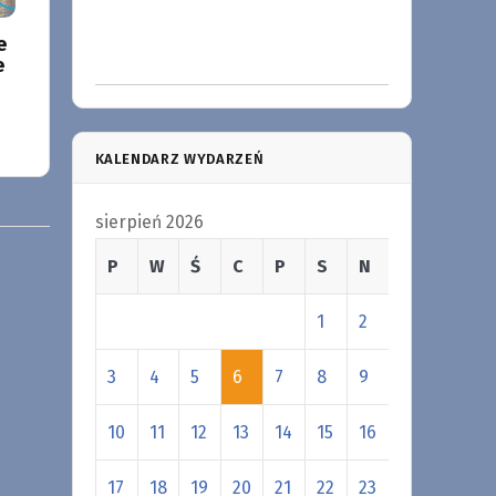
e
e
KALENDARZ WYDARZEŃ
sierpień 2026
P
W
Ś
C
P
S
N
1
2
3
4
5
6
7
8
9
10
11
12
13
14
15
16
17
18
19
20
21
22
23