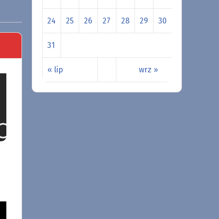
24
25
26
27
28
29
30
31
« lip
wrz »