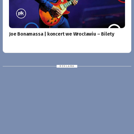
Joe Bonamassa | koncert we Wrocławiu – Bilety