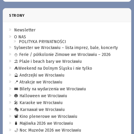
STRONY
Newsletter
O NAS
POLITYKA PRYWATNOŚCI
Sylwester we Wrocławiu – lista imprez, bale, koncerty
⛄️ Ferie / półkolonie Zimowe we Wrocławiu – 2026
⛱️ Plaże i beach bary we Wrocławiu
⛺️Weekend na Dolnym Śląsku i nie tylko
🔮 Andrzejki we Wrocławiu
📍 Atrakcje we Wrocławiu
🎟️ Bilety na wydarzenia we Wrocławiu
🎃 Halloween we Wrocławiu
🎤 Karaoke we Wrocławiu
🎭 Karnawał we Wrocławiu
📽️ Kino plenerowe we Wrocławiu
🧳 Majówka 2026 we Wrocławiu
🌙 Noc Muzeów 2026 we Wrocławiu