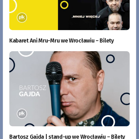
Kabaret Ani Mru-Mru we Wrocławiu – Bilety
Bartosz Gajda | stand-up we Wrocławiu – Bilety