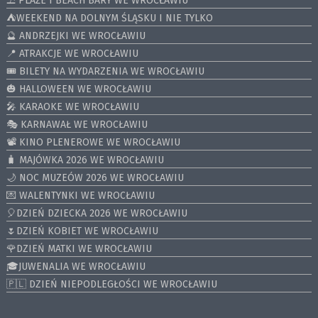
⛱️ PLAŻE I BEACH BARY WE WROCŁAWIU
⛺️WEEKEND NA DOLNYM ŚLĄSKU I NIE TYLKO
🔮 ANDRZEJKI WE WROCŁAWIU
📍 ATRAKCJE WE WROCŁAWIU
🎟️ BILETY NA WYDARZENIA WE WROCŁAWIU
🎃 HALLOWEEN WE WROCŁAWIU
🎤 KARAOKE WE WROCŁAWIU
🎭 KARNAWAŁ WE WROCŁAWIU
📽️ KINO PLENEROWE WE WROCŁAWIU
🧳 MAJÓWKA 2026 WE WROCŁAWIU
🌙 NOC MUZEÓW 2026 WE WROCŁAWIU
💌 WALENTYNKI WE WROCŁAWIU
🎈DZIEŃ DZIECKA 2026 WE WROCŁAWIU
🌷DZIEŃ KOBIET WE WROCŁAWIU
🌹DZIEŃ MATKI WE WROCŁAWIU
🎓JUWENALIA WE WROCŁAWIU
🇵🇱 DZIEŃ NIEPODLEGŁOŚCI WE WROCŁAWIU