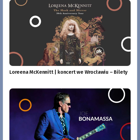
Loreena McKennitt | koncert we Wrocławiu – Bilety