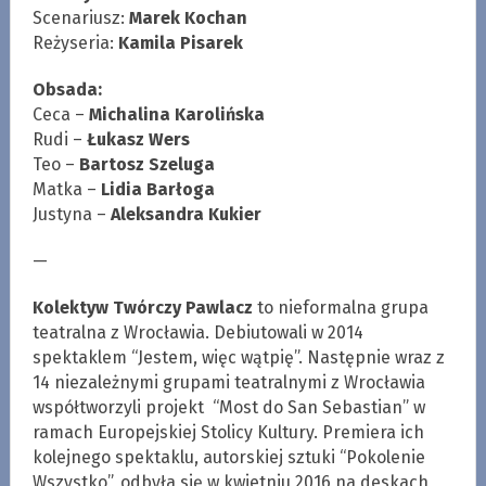
Scenariusz:
Marek Kochan
Reżyseria:
Kamila Pisarek
Obsada:
Ceca –
Michalina Karolińska
Rudi –
Łukasz Wers
Teo –
Bartosz Szeluga
Matka –
Lidia Barłoga
Justyna –
Aleksandra Kukier
—
Kolektyw Twórczy Pawlacz
to nieformalna grupa
teatralna z Wrocławia. Debiutowali w 2014
spektaklem “Jestem, więc wątpię”. Następnie wraz z
14 niezależnymi grupami teatralnymi z Wrocławia
współtworzyli projekt “Most do San Sebastian” w
ramach Europejskiej Stolicy Kultury. Premiera ich
kolejnego spektaklu, autorskiej sztuki “Pokolenie
Wszystko”, odbyła się w kwietniu 2016 na deskach