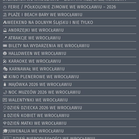
⛄️ FERIE / PÓŁKOLONIE ZIMOWE WE WROCŁAWIU – 2026
⛱️ PLAŻE I BEACH BARY WE WROCŁAWIU
⛺️WEEKEND NA DOLNYM ŚLĄSKU I NIE TYLKO
🔮 ANDRZEJKI WE WROCŁAWIU
📍 ATRAKCJE WE WROCŁAWIU
🎟️ BILETY NA WYDARZENIA WE WROCŁAWIU
🎃 HALLOWEEN WE WROCŁAWIU
🎤 KARAOKE WE WROCŁAWIU
🎭 KARNAWAŁ WE WROCŁAWIU
📽️ KINO PLENEROWE WE WROCŁAWIU
🧳 MAJÓWKA 2026 WE WROCŁAWIU
🌙 NOC MUZEÓW 2026 WE WROCŁAWIU
💌 WALENTYNKI WE WROCŁAWIU
🎈DZIEŃ DZIECKA 2026 WE WROCŁAWIU
🌷DZIEŃ KOBIET WE WROCŁAWIU
🌹DZIEŃ MATKI WE WROCŁAWIU
🎓JUWENALIA WE WROCŁAWIU
🇵🇱 DZIEŃ NIEPODLEGŁOŚCI WE WROCŁAWIU