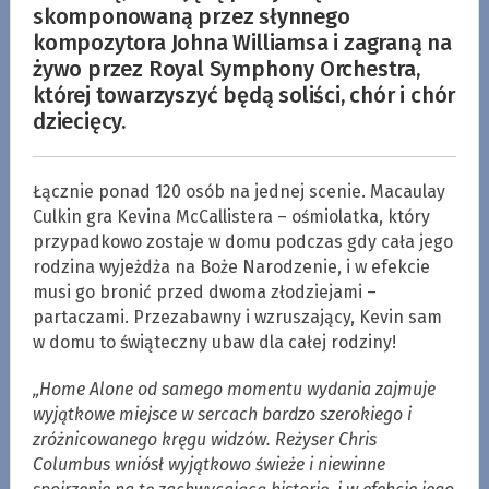
skomponowaną przez słynnego
kompozytora Johna Williamsa i zagraną na
żywo przez Royal Symphony Orchestra,
której towarzyszyć będą soliści, chór i chór
dziecięcy.
Łącznie ponad 120 osób na jednej scenie. Macaulay
Culkin gra Kevina McCallistera – ośmiolatka, który
przypadkowo zostaje w domu podczas gdy cała jego
rodzina wyjeżdża na Boże Narodzenie, i w efekcie
musi go bronić przed dwoma złodziejami –
partaczami. Przezabawny i wzruszający, Kevin sam
w domu to świąteczny ubaw dla całej rodziny!
„Home Alone od samego momentu wydania zajmuje
wyjątkowe miejsce w sercach bardzo szerokiego i
zróżnicowanego kręgu widzów. Reżyser Chris
Columbus wniósł wyjątkowo świeże i niewinne