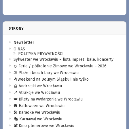
STRONY
Newsletter
O NAS
POLITYKA PRYWATNOŚCI
Sylwester we Wrocławiu – lista imprez, bale, koncerty
⛄️ Ferie / półkolonie Zimowe we Wrocławiu – 2026
⛱️ Plaże i beach bary we Wrocławiu
⛺️Weekend na Dolnym Śląsku i nie tylko
🔮 Andrzejki we Wrocławiu
📍 Atrakcje we Wrocławiu
🎟️ Bilety na wydarzenia we Wrocławiu
🎃 Halloween we Wrocławiu
🎤 Karaoke we Wrocławiu
🎭 Karnawał we Wrocławiu
📽️ Kino plenerowe we Wrocławiu