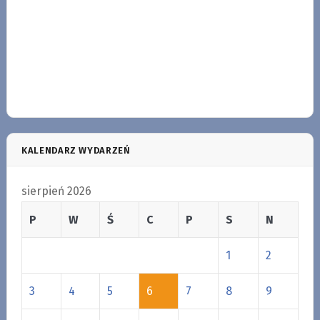
KALENDARZ WYDARZEŃ
sierpień 2026
P
W
Ś
C
P
S
N
1
2
3
4
5
6
7
8
9