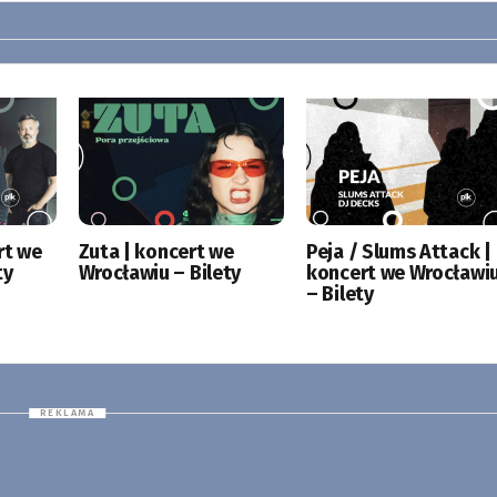
rt we
Zuta | koncert we
Peja / Slums Attack |
ty
Wrocławiu – Bilety
koncert we Wrocławi
– Bilety