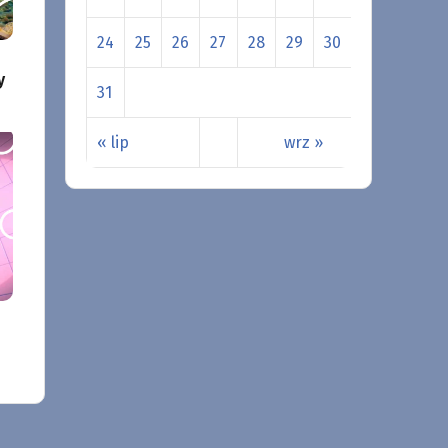
24
25
26
27
28
29
30
y
31
« lip
wrz »