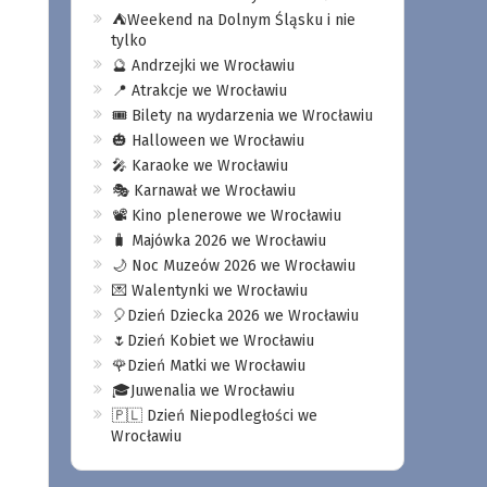
⛺️Weekend na Dolnym Śląsku i nie
tylko
🔮 Andrzejki we Wrocławiu
📍 Atrakcje we Wrocławiu
🎟️ Bilety na wydarzenia we Wrocławiu
🎃 Halloween we Wrocławiu
🎤 Karaoke we Wrocławiu
🎭 Karnawał we Wrocławiu
📽️ Kino plenerowe we Wrocławiu
🧳 Majówka 2026 we Wrocławiu
🌙 Noc Muzeów 2026 we Wrocławiu
💌 Walentynki we Wrocławiu
🎈Dzień Dziecka 2026 we Wrocławiu
🌷Dzień Kobiet we Wrocławiu
🌹Dzień Matki we Wrocławiu
🎓Juwenalia we Wrocławiu
🇵🇱 Dzień Niepodległości we
Wrocławiu