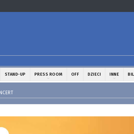
STAND-UP
PRESS ROOM
OFF
DZIECI
INNE
BI
ONCERT