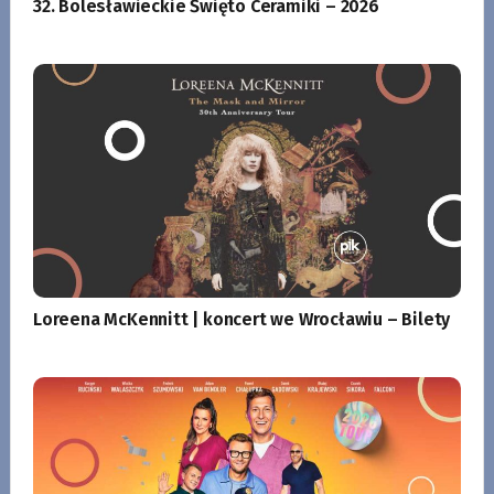
32. Bolesławieckie Święto Ceramiki – 2026
Loreena McKennitt | koncert we Wrocławiu – Bilety