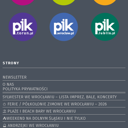
STRONY
NEWSLETTER
O NAS
POLITYKA PRYWATNOŚCI
SYLWESTER WE WROCŁAWIU – LISTA IMPREZ, BALE, KONCERTY
⛄️ FERIE / PÓŁKOLONIE ZIMOWE WE WROCŁAWIU – 2026
⛱️ PLAŻE I BEACH BARY WE WROCŁAWIU
⛺️WEEKEND NA DOLNYM ŚLĄSKU I NIE TYLKO
🔮 ANDRZEJKI WE WROCŁAWIU