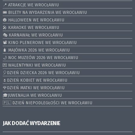
📍 ATRAKCJE WE WROCŁAWIU
🎟️ BILETY NA WYDARZENIA WE WROCŁAWIU
🎃 HALLOWEEN WE WROCŁAWIU
🎤 KARAOKE WE WROCŁAWIU
🎭 KARNAWAŁ WE WROCŁAWIU
📽️ KINO PLENEROWE WE WROCŁAWIU
🧳 MAJÓWKA 2026 WE WROCŁAWIU
🌙 NOC MUZEÓW 2026 WE WROCŁAWIU
💌 WALENTYNKI WE WROCŁAWIU
🎈DZIEŃ DZIECKA 2026 WE WROCŁAWIU
🌷DZIEŃ KOBIET WE WROCŁAWIU
🌹DZIEŃ MATKI WE WROCŁAWIU
🎓JUWENALIA WE WROCŁAWIU
🇵🇱 DZIEŃ NIEPODLEGŁOŚCI WE WROCŁAWIU
JAK DODAĆ WYDARZENIE