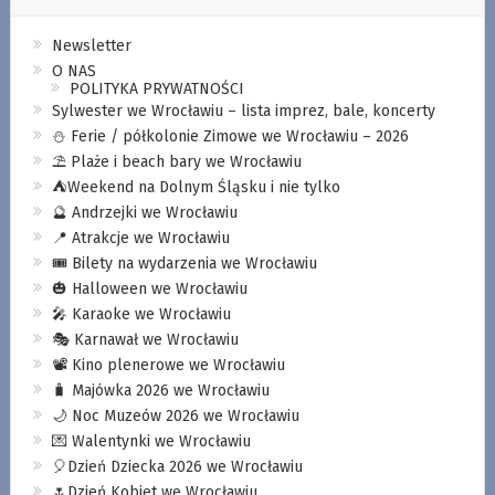
Newsletter
O NAS
POLITYKA PRYWATNOŚCI
Sylwester we Wrocławiu – lista imprez, bale, koncerty
⛄️ Ferie / półkolonie Zimowe we Wrocławiu – 2026
⛱️ Plaże i beach bary we Wrocławiu
⛺️Weekend na Dolnym Śląsku i nie tylko
🔮 Andrzejki we Wrocławiu
📍 Atrakcje we Wrocławiu
🎟️ Bilety na wydarzenia we Wrocławiu
🎃 Halloween we Wrocławiu
🎤 Karaoke we Wrocławiu
🎭 Karnawał we Wrocławiu
📽️ Kino plenerowe we Wrocławiu
🧳 Majówka 2026 we Wrocławiu
🌙 Noc Muzeów 2026 we Wrocławiu
💌 Walentynki we Wrocławiu
🎈Dzień Dziecka 2026 we Wrocławiu
🌷Dzień Kobiet we Wrocławiu