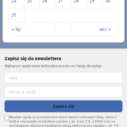
24
25
26
27
28
29
30
31
« lip
wrz »
Zapisz się do newslettera
Najlepsze wydarzenia kulturalne prosto na Twoją skrzynkę!
Zapisz się
Wyrażam zgodę na przetwarzanie moich danych osobowych (imię, adres e-
mail) w celu wysyłki newslettera zgodnie z art. 6 ust. 1 lit. a RODO oraz na
otrzymywanie informacji handlowych drogą elektroniczną zgodnie z art. 172