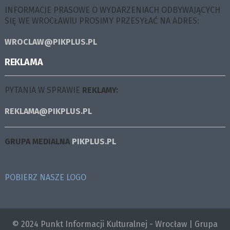
INFORMACJE PRASOWE O WYDARZENIACH ODBYWAJĄCYCH
SIĘ WE WROCŁAWIU PROSIMY PRZESYŁAĆ NA ADRES:
WROCLAW@PIKPLUS.PL
REKLAMA
PYTANIA W SPRAWIE
REKLAMY:
REKLAMA@PIKPLUS.PL
GRUPA MEDIALNA
PIKPLUS.PL
POBIERZ NASZE LOGO
© 2024 Punkt Informacji Kulturalnej - Wrocław | Grupa