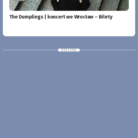
The Dumplings | koncert we Wrocław – Bilety