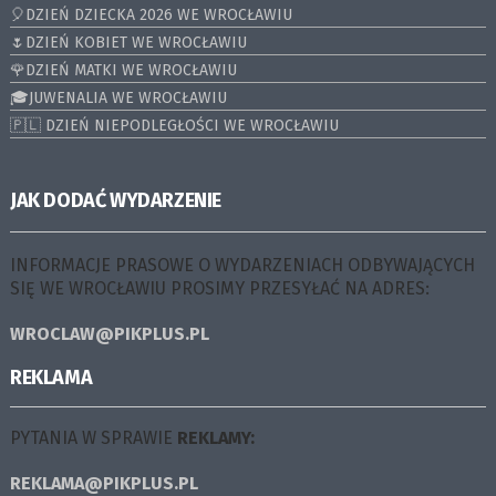
🎈DZIEŃ DZIECKA 2026 WE WROCŁAWIU
🌷DZIEŃ KOBIET WE WROCŁAWIU
🌹DZIEŃ MATKI WE WROCŁAWIU
🎓JUWENALIA WE WROCŁAWIU
🇵🇱 DZIEŃ NIEPODLEGŁOŚCI WE WROCŁAWIU
JAK DODAĆ WYDARZENIE
INFORMACJE PRASOWE O WYDARZENIACH ODBYWAJĄCYCH
SIĘ WE WROCŁAWIU PROSIMY PRZESYŁAĆ NA ADRES:
WROCLAW@PIKPLUS.PL
REKLAMA
PYTANIA W SPRAWIE
REKLAMY:
REKLAMA@PIKPLUS.PL