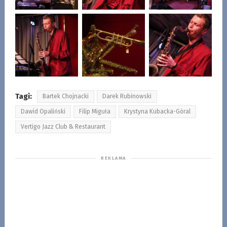
Tagi:
Bartek Chojnacki
Darek Rubinowski
Dawid Opaliński
Filip Miguła
Krystyna Kubacka-Góral
Vertigo Jazz Club & Restaurant