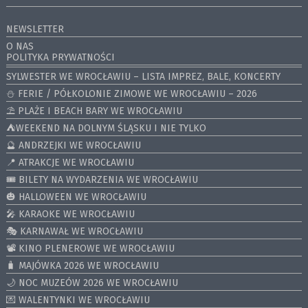
NEWSLETTER
O NAS
POLITYKA PRYWATNOŚCI
SYLWESTER WE WROCŁAWIU – LISTA IMPREZ, BALE, KONCERTY
⛄️ FERIE / PÓŁKOLONIE ZIMOWE WE WROCŁAWIU – 2026
⛱️ PLAŻE I BEACH BARY WE WROCŁAWIU
⛺️WEEKEND NA DOLNYM ŚLĄSKU I NIE TYLKO
🔮 ANDRZEJKI WE WROCŁAWIU
📍 ATRAKCJE WE WROCŁAWIU
🎟️ BILETY NA WYDARZENIA WE WROCŁAWIU
🎃 HALLOWEEN WE WROCŁAWIU
🎤 KARAOKE WE WROCŁAWIU
🎭 KARNAWAŁ WE WROCŁAWIU
📽️ KINO PLENEROWE WE WROCŁAWIU
🧳 MAJÓWKA 2026 WE WROCŁAWIU
🌙 NOC MUZEÓW 2026 WE WROCŁAWIU
💌 WALENTYNKI WE WROCŁAWIU