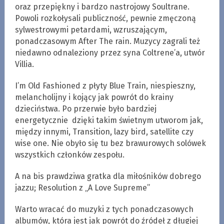
oraz przepiękny i bardzo nastrojowy Soultrane.
Powoli rozkołysali publiczność, pewnie zmęczoną
sylwestrowymi petardami, wzruszającym,
ponadczasowym After The rain. Muzycy zagrali też
niedawno odnaleziony przez syna Coltrene’a, utwór
Villia.
I’m Old Fashioned z płyty Blue Train, niespieszny,
melancholijny i kojący jak powrót do krainy
dzieciństwa. Po przerwie było bardziej
energetycznie dzięki takim świetnym utworom jak,
między innymi, Transition, lazy bird, satellite czy
wise one. Nie obyło się tu bez brawurowych solówek
wszystkich członków zespołu.
A na bis prawdziwa gratka dla miłośników dobrego
jazzu; Resolution z „A Love Supreme”
Warto wracać do muzyki z tych ponadczasowych
albumów, która jest jak powrót do źródeł z długiej