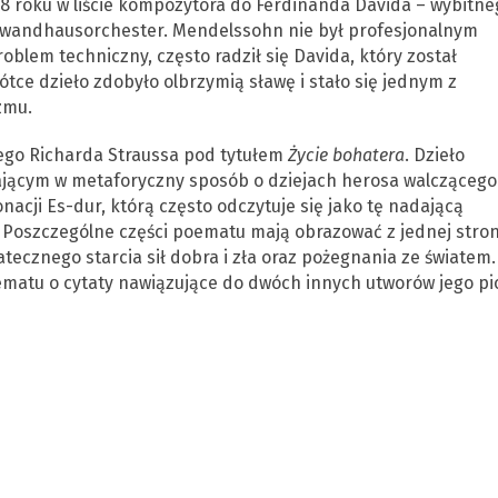
38 roku w liście kompozytora do Ferdinanda Davida – wybitne
Gewandhausorchester. Mendelssohn nie był profesjonalnym
roblem techniczny, często radził się Davida, który został
ce dzieło zdobyło olbrzymią sławę i stało się jednym z
zmu.
go Richarda Straussa pod tytułem
Życie bohatera
. Dzieło
jącym w metaforyczny sposób o dziejach herosa walczącego
acji Es-dur, którą często odczytuje się jako tę nadającą
 Poszczególne części poematu mają obrazować z jednej stro
tatecznego starcia sił dobra i zła oraz pożegnania ze światem.
ematu o cytaty nawiązujące do dwóch innych utworów jego pi