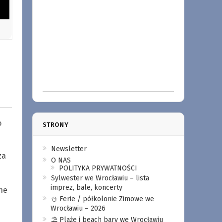
o
STRONY
Newsletter
za
O NAS
POLITYKA PRYWATNOŚCI
Sylwester we Wrocławiu – lista
imprez, bale, koncerty
ne
⛄️ Ferie / półkolonie Zimowe we
Wrocławiu – 2026
⛱️ Plaże i beach bary we Wrocławiu