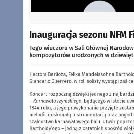
Inauguracja sezonu NFM Fi
Tego wieczoru w Sali Głównej Narodow
kompozytorów urodzonych w dziewiętn
Hectora Berlioza, Felixa Mendelssohna Barthol
Giancarlo Guerrero, w roli solisty wystąpi zaś 
Koncert rozpoczną dźwięki jednego z najbardzi
–
Karnawału rzymskiego
, będącego w istocie uw
1844 roku, a jego prawykonanie przyjęte zost
melodii, doskonałą instrumentacją oraz pogo
szaleństwo karnawałowego balu. Utwór poprze
Bartholdy’ego – jedną z ostatnich spośród wie