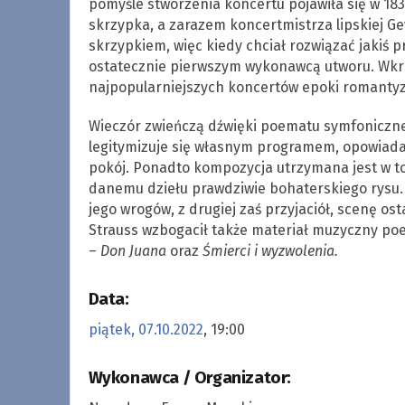
pomyśle stworzenia koncertu pojawiła się w 18
skrzypka, a zarazem koncertmistrza lipskiej 
skrzypkiem, więc kiedy chciał rozwiązać jakiś p
ostatecznie pierwszym wykonawcą utworu. Wkrót
najpopularniejszych koncertów epoki romanty
Wieczór zwieńczą dźwięki poematu symfoniczne
legitymizuje się własnym programem, opowiada
pokój. Ponadto kompozycja utrzymana jest w ton
danemu dziełu prawdziwie bohaterskiego rysu.
jego wrogów, z drugiej zaś przyjaciół, scenę os
Strauss wzbogacił także materiał muzyczny po
–
Don Juana
oraz
Śmierci i wyzwolenia.
Data:
piątek, 07.10.2022
, 19:00
Wykonawca / Organizator: