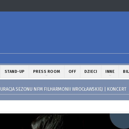
STAND-UP
PRESS ROOM
OFF
DZIECI
INNE
BI
URACJA SEZONU NFM FILHARMONII WROCŁAWSKIEJ | KONCERT