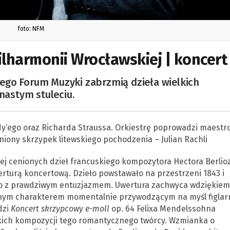
foto: NFM
lharmonii Wrocławskiej | koncert
ego Forum Muzyki zabrzmią dzieła wielkich
astym stuleciu.
dy’ego oraz Richarda Straussa. Orkiestrę poprowadzi maestr
ceniony skrzypek litewskiego pochodzenia – Julian Rachli
ej cenionych dzieł francuskiego kompozytora Hectora Berlio
erturą koncertową. Dzieło powstawało na przestrzeni 1843 i
ało z prawdziwym entuzjazmem. Uwertura zachwyca wdziękiem
dnym charakterem momentalnie przywodzącym na myśl figlar
dzi
Koncert skrzypcowy e-moll
op. 64 Felixa Mendelssohna
lkich kompozycji tego romantycznego twórcy. Wzmianka o