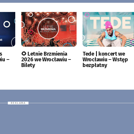
s
🌻 Letnie Brzmienia
Tede | koncert we
iu –
2026 we Wrocławiu –
Wrocławiu – Wstęp
Bilety
bezpłatny