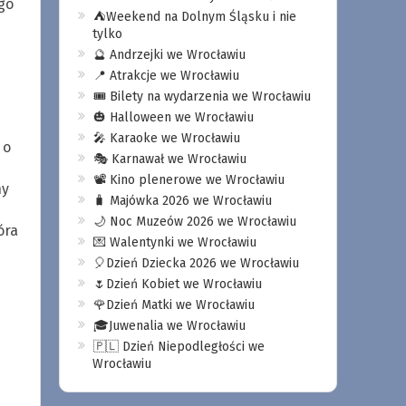
go
⛺️Weekend na Dolnym Śląsku i nie
tylko
🔮 Andrzejki we Wrocławiu
📍 Atrakcje we Wrocławiu
🎟️ Bilety na wydarzenia we Wrocławiu
🎃 Halloween we Wrocławiu
🎤 Karaoke we Wrocławiu
 o
🎭 Karnawał we Wrocławiu
📽️ Kino plenerowe we Wrocławiu
ny
🧳 Majówka 2026 we Wrocławiu
🌙 Noc Muzeów 2026 we Wrocławiu
óra
💌 Walentynki we Wrocławiu
🎈Dzień Dziecka 2026 we Wrocławiu
🌷Dzień Kobiet we Wrocławiu
🌹Dzień Matki we Wrocławiu
🎓Juwenalia we Wrocławiu
🇵🇱 Dzień Niepodległości we
Wrocławiu