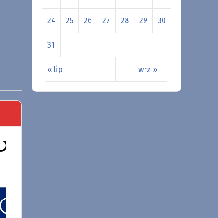
24
25
26
27
28
29
30
31
« lip
wrz »