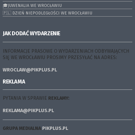
🎓JUWENALIA WE WROCŁAWIU
🇵🇱 DZIEŃ NIEPODLEGŁOŚCI WE WROCŁAWIU
JAK DODAĆ WYDARZENIE
INFORMACJE PRASOWE O WYDARZENIACH ODBYWAJĄCYCH
SIĘ WE WROCŁAWIU PROSIMY PRZESYŁAĆ NA ADRES:
WROCLAW@PIKPLUS.PL
REKLAMA
PYTANIA W SPRAWIE
REKLAMY:
REKLAMA@PIKPLUS.PL
GRUPA MEDIALNA
PIKPLUS.PL