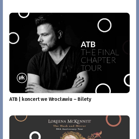
ATB | koncert we Wrocławiu – Bilety