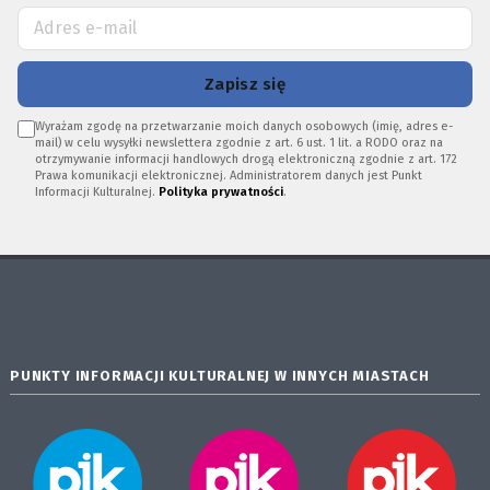
Zapisz się
Wyrażam zgodę na przetwarzanie moich danych osobowych (imię, adres e-
mail) w celu wysyłki newslettera zgodnie z art. 6 ust. 1 lit. a RODO oraz na
otrzymywanie informacji handlowych drogą elektroniczną zgodnie z art. 172
Prawa komunikacji elektronicznej. Administratorem danych jest Punkt
Informacji Kulturalnej.
Polityka prywatności
.
PUNKTY INFORMACJI KULTURALNEJ W INNYCH MIASTACH