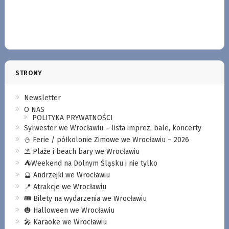
STRONY
Newsletter
O NAS
POLITYKA PRYWATNOŚCI
Sylwester we Wrocławiu – lista imprez, bale, koncerty
⛄️ Ferie / półkolonie Zimowe we Wrocławiu – 2026
⛱️ Plaże i beach bary we Wrocławiu
⛺️Weekend na Dolnym Śląsku i nie tylko
🔮 Andrzejki we Wrocławiu
📍 Atrakcje we Wrocławiu
🎟️ Bilety na wydarzenia we Wrocławiu
🎃 Halloween we Wrocławiu
🎤 Karaoke we Wrocławiu