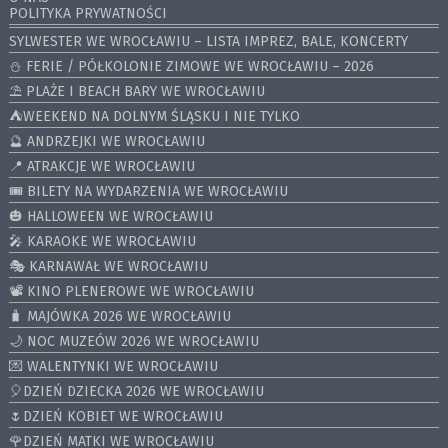
POLITYKA PRYWATNOŚCI
SYLWESTER WE WROCŁAWIU – LISTA IMPREZ, BALE, KONCERTY
⛄️ FERIE / PÓŁKOLONIE ZIMOWE WE WROCŁAWIU – 2026
⛱️ PLAŻE I BEACH BARY WE WROCŁAWIU
⛺️WEEKEND NA DOLNYM ŚLĄSKU I NIE TYLKO
🔮 ANDRZEJKI WE WROCŁAWIU
📍 ATRAKCJE WE WROCŁAWIU
🎟️ BILETY NA WYDARZENIA WE WROCŁAWIU
🎃 HALLOWEEN WE WROCŁAWIU
🎤 KARAOKE WE WROCŁAWIU
🎭 KARNAWAŁ WE WROCŁAWIU
📽️ KINO PLENEROWE WE WROCŁAWIU
🧳 MAJÓWKA 2026 WE WROCŁAWIU
🌙 NOC MUZEÓW 2026 WE WROCŁAWIU
💌 WALENTYNKI WE WROCŁAWIU
🎈DZIEŃ DZIECKA 2026 WE WROCŁAWIU
🌷DZIEŃ KOBIET WE WROCŁAWIU
🌹DZIEŃ MATKI WE WROCŁAWIU