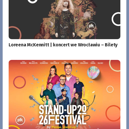
Loreena McKennitt | koncert we Wrocławiu – Bilety