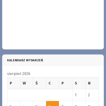
KALENDARZ WYDARZEŃ
sierpień 2026
P
W
Ś
C
P
S
N
1
2