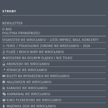
STRONY
NEWSLETTER
O NAS
POLITYKA PRYWATNOŚCI
SYLWESTER WE WROCŁAWIU – LISTA IMPREZ, BALE, KONCERTY
⛄️ FERIE / PÓŁKOLONIE ZIMOWE WE WROCŁAWIU – 2026
⛱️ PLAŻE I BEACH BARY WE WROCŁAWIU
⛺️WEEKEND NA DOLNYM ŚLĄSKU I NIE TYLKO
🔮 ANDRZEJKI WE WROCŁAWIU
📍 ATRAKCJE WE WROCŁAWIU
🎟️ BILETY NA WYDARZENIA WE WROCŁAWIU
🎃 HALLOWEEN WE WROCŁAWIU
🎤 KARAOKE WE WROCŁAWIU
🎭 KARNAWAŁ WE WROCŁAWIU
📽️ KINO PLENEROWE WE WROCŁAWIU
🧳 MAJÓWKA 2026 WE WROCŁAWIU