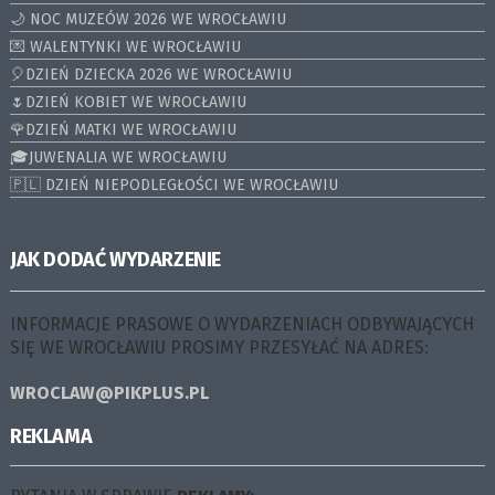
🌙 NOC MUZEÓW 2026 WE WROCŁAWIU
💌 WALENTYNKI WE WROCŁAWIU
🎈DZIEŃ DZIECKA 2026 WE WROCŁAWIU
🌷DZIEŃ KOBIET WE WROCŁAWIU
🌹DZIEŃ MATKI WE WROCŁAWIU
🎓JUWENALIA WE WROCŁAWIU
🇵🇱 DZIEŃ NIEPODLEGŁOŚCI WE WROCŁAWIU
JAK DODAĆ WYDARZENIE
INFORMACJE PRASOWE O WYDARZENIACH ODBYWAJĄCYCH
SIĘ WE WROCŁAWIU PROSIMY PRZESYŁAĆ NA ADRES:
WROCLAW@PIKPLUS.PL
REKLAMA