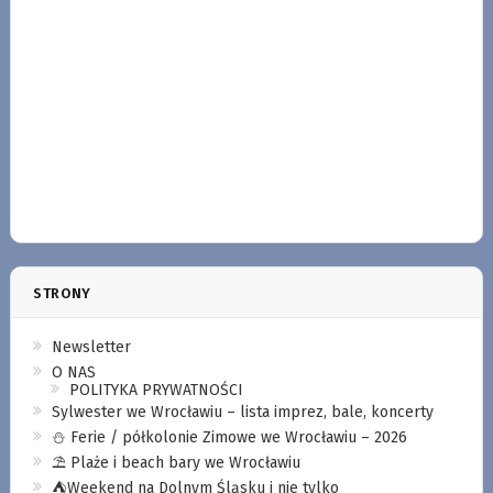
STRONY
Newsletter
O NAS
POLITYKA PRYWATNOŚCI
Sylwester we Wrocławiu – lista imprez, bale, koncerty
⛄️ Ferie / półkolonie Zimowe we Wrocławiu – 2026
⛱️ Plaże i beach bary we Wrocławiu
⛺️Weekend na Dolnym Śląsku i nie tylko