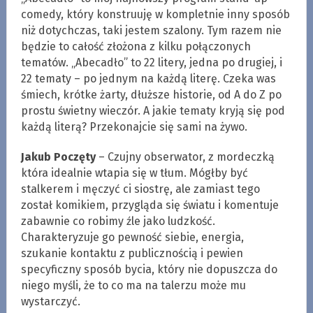
comedy, który konstruuję w kompletnie inny sposób
niż dotychczas, taki jestem szalony. Tym razem nie
będzie to całość złożona z kilku połączonych
tematów. „Abecadło” to 22 litery, jedna po drugiej, i
22 tematy – po jednym na każdą literę. Czeka was
śmiech, krótke żarty, dłuższe historie, od A do Z po
prostu świetny wieczór. A jakie tematy kryją się pod
każdą literą? Przekonajcie się sami na żywo.
Jakub Poczęty
– Czujny obserwator, z mordeczką
która idealnie wtapia się w tłum. Mógłby być
stalkerem i męczyć ci siostrę, ale zamiast tego
został komikiem, przygląda się światu i komentuje
zabawnie co robimy źle jako ludzkość.
Charakteryzuje go pewność siebie, energia,
szukanie kontaktu z publicznością i pewien
specyficzny sposób bycia, który nie dopuszcza do
niego myśli, że to co ma na talerzu może mu
wystarczyć.