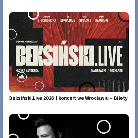
Beksiński.Live 2026 | koncert we Wrocławiu – Bilety