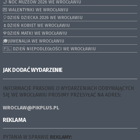
🌙 NOC MUZEÓW 2026 WE WROCŁAWIU
💌 WALENTYNKI WE WROCŁAWIU
🎈DZIEŃ DZIECKA 2026 WE WROCŁAWIU
🌷DZIEŃ KOBIET WE WROCŁAWIU
🌹DZIEŃ MATKI WE WROCŁAWIU
🎓JUWENALIA WE WROCŁAWIU
🇵🇱 DZIEŃ NIEPODLEGŁOŚCI WE WROCŁAWIU
JAK DODAĆ WYDARZENIE
INFORMACJE PRASOWE O WYDARZENIACH ODBYWAJĄCYCH
SIĘ WE WROCŁAWIU PROSIMY PRZESYŁAĆ NA ADRES:
WROCLAW@PIKPLUS.PL
REKLAMA
PYTANIA W SPRAWIE
REKLAMY: