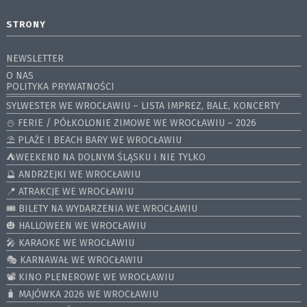
STRONY
NEWSLETTER
O NAS
POLITYKA PRYWATNOŚCI
SYLWESTER WE WROCŁAWIU – LISTA IMPREZ, BALE, KONCERTY
⛄️ FERIE / PÓŁKOLONIE ZIMOWE WE WROCŁAWIU – 2026
⛱️ PLAŻE I BEACH BARY WE WROCŁAWIU
⛺️WEEKEND NA DOLNYM ŚLĄSKU I NIE TYLKO
🔮 ANDRZEJKI WE WROCŁAWIU
📍 ATRAKCJE WE WROCŁAWIU
🎟️ BILETY NA WYDARZENIA WE WROCŁAWIU
🎃 HALLOWEEN WE WROCŁAWIU
🎤 KARAOKE WE WROCŁAWIU
🎭 KARNAWAŁ WE WROCŁAWIU
📽️ KINO PLENEROWE WE WROCŁAWIU
🧳 MAJÓWKA 2026 WE WROCŁAWIU