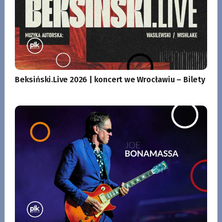
Beksiński.Live 2026 | koncert we Wrocławiu – Bilety