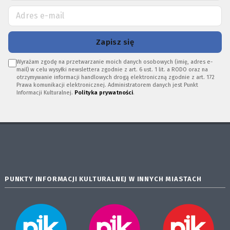
Zapisz się
Wyrażam zgodę na przetwarzanie moich danych osobowych (imię, adres e-
mail) w celu wysyłki newslettera zgodnie z art. 6 ust. 1 lit. a RODO oraz na
otrzymywanie informacji handlowych drogą elektroniczną zgodnie z art. 172
Prawa komunikacji elektronicznej. Administratorem danych jest Punkt
Informacji Kulturalnej.
Polityka prywatności
.
PUNKTY INFORMACJI KULTURALNEJ W INNYCH MIASTACH