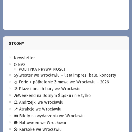
STRONY
Newsletter
O NAS
POLITYKA PRYWATNOŚCI
Sylwester we Wrocławiu – lista imprez, bale, koncerty
⛄️ Ferie / półkolonie Zimowe we Wrocławiu – 2026
⛱️ Plaże i beach bary we Wrocławiu
⛺️Weekend na Dolnym Śląsku i nie tylko
🔮 Andrzejki we Wrocławiu
📍 Atrakcje we Wrocławiu
🎟️ Bilety na wydarzenia we Wrocławiu
🎃 Halloween we Wrocławiu
🎤 Karaoke we Wrocławiu