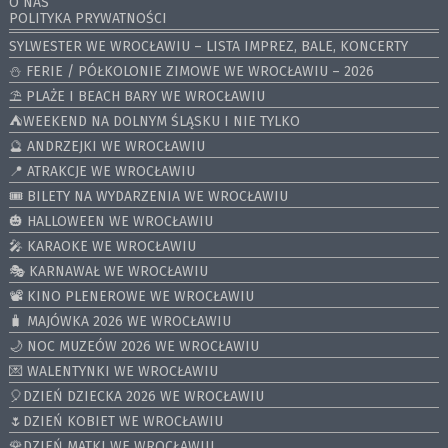
O NAS
POLITYKA PRYWATNOŚCI
SYLWESTER WE WROCŁAWIU – LISTA IMPREZ, BALE, KONCERTY
⛄️ FERIE / PÓŁKOLONIE ZIMOWE WE WROCŁAWIU – 2026
⛱️ PLAŻE I BEACH BARY WE WROCŁAWIU
⛺️WEEKEND NA DOLNYM ŚLĄSKU I NIE TYLKO
🔮 ANDRZEJKI WE WROCŁAWIU
📍 ATRAKCJE WE WROCŁAWIU
🎟️ BILETY NA WYDARZENIA WE WROCŁAWIU
🎃 HALLOWEEN WE WROCŁAWIU
🎤 KARAOKE WE WROCŁAWIU
🎭 KARNAWAŁ WE WROCŁAWIU
📽️ KINO PLENEROWE WE WROCŁAWIU
🧳 MAJÓWKA 2026 WE WROCŁAWIU
🌙 NOC MUZEÓW 2026 WE WROCŁAWIU
💌 WALENTYNKI WE WROCŁAWIU
🎈DZIEŃ DZIECKA 2026 WE WROCŁAWIU
🌷DZIEŃ KOBIET WE WROCŁAWIU
🌹DZIEŃ MATKI WE WROCŁAWIU