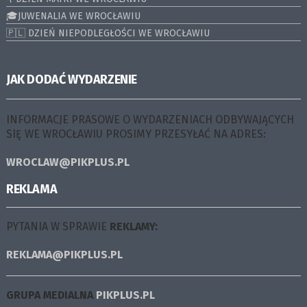
🎓JUWENALIA WE WROCŁAWIU
🇵🇱 DZIEŃ NIEPODLEGŁOŚCI WE WROCŁAWIU
JAK DODAĆ WYDARZENIE
INFORMACJE PRASOWE O WYDARZENIACH ODBYWAJĄCYCH
SIĘ WE WROCŁAWIU PROSIMY PRZESYŁAĆ NA ADRES:
WROCLAW@PIKPLUS.PL
REKLAMA
PYTANIA W SPRAWIE
REKLAMY:
REKLAMA@PIKPLUS.PL
GRUPA MEDIALNA
PIKPLUS.PL