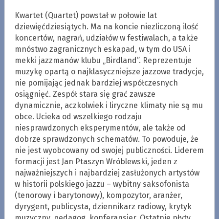
Kwartet (Quartet) powstał w połowie lat
dziewięćdziesiątych. Ma na koncie niezliczoną ilość
koncertów, nagrań, udziałów w festiwalach, a także
mnóstwo zagranicznych eskapad, w tym do USA i
mekki jazzmanów klubu „Birdland”. Reprezentuje
muzykę opartą o najklasyczniejsze jazzowe tradycje,
nie pomijając jednak bardziej współczesnych
osiągnięć. Zespół stara się grać zawsze
dynamicznie, aczkolwiek i liryczne klimaty nie są mu
obce. Ucieka od wszelkiego rodzaju
niesprawdzonych eksperymentów, ale także od
dobrze sprawdzonych schematów. To powoduje, że
nie jest wyobcowany od swojej publiczności. Liderem
formacji jest Jan Ptaszyn Wróblewski, jeden z
najważniejszych i najbardziej zasłużonych artystów
w historii polskiego jazzu – wybitny saksofonista
(tenorowy i barytonowy), kompozytor, aranżer,
dyrygent, publicysta, dziennikarz radiowy, krytyk
muzyczny, pedagog, konferansjer. Ostatnie płyty