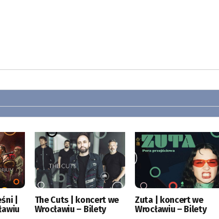
śni |
The Cuts | koncert we
Zuta | koncert we
ławiu
Wrocławiu – Bilety
Wrocławiu – Bilety