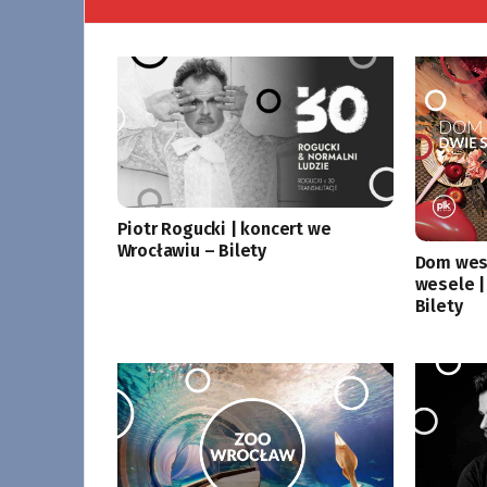
Piotr Rogucki | koncert we
Wrocławiu – Bilety
Dom wese
wesele |
Bilety