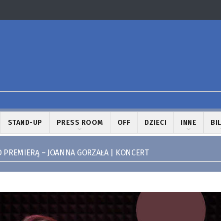
STAND-UP
PRESS ROOM
OFF
DZIECI
INNE
BI
 PREMIERĄ – JOANNA GORZAŁA | KONCERT