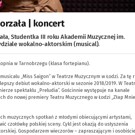
orzała | koncert
ała, Studentka III roku Akademii Muzycznej im.
dziale wokalno-aktorskim (musical).
topnia w Tarnobrzegu (klasa fortepianu).
musicalu „Miss Saigon” w Teatrze Muzycznym w Łodzi. Za tę r
lepszy debiut wokalno-aktorski w sezonie 2018/2019. W Teat
ierze spektaklu „Preludia”. Gościnnie występuje na kanale
ach do nowej premiery Teatru Muzycznego w Łodzi „Złap Mni
ych muzycznych spotkań z młodymi obiecującymi artystami,
wić czołówkę polskiej sceny. Cykl jest okazją do usłyszenia
aktorskiej. Gospodarzem wieczorów – zapraszającym i osobiści