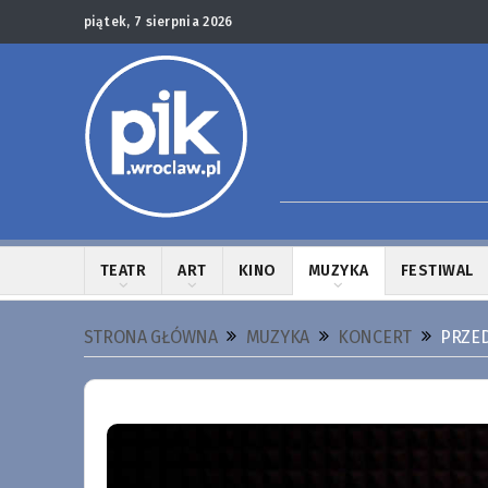
piątek, 7 sierpnia 2026
TEATR
ART
KINO
MUZYKA
FESTIWAL
STRONA GŁÓWNA
MUZYKA
KONCERT
PRZED