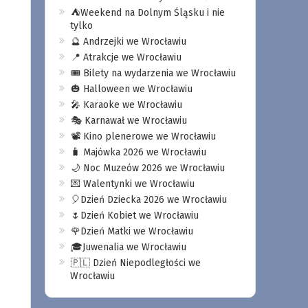
⛺️Weekend na Dolnym Śląsku i nie
tylko
🔮 Andrzejki we Wrocławiu
📍 Atrakcje we Wrocławiu
🎟️ Bilety na wydarzenia we Wrocławiu
🎃 Halloween we Wrocławiu
🎤 Karaoke we Wrocławiu
🎭 Karnawał we Wrocławiu
📽️ Kino plenerowe we Wrocławiu
🧳 Majówka 2026 we Wrocławiu
🌙 Noc Muzeów 2026 we Wrocławiu
💌 Walentynki we Wrocławiu
🎈Dzień Dziecka 2026 we Wrocławiu
🌷Dzień Kobiet we Wrocławiu
🌹Dzień Matki we Wrocławiu
🎓Juwenalia we Wrocławiu
🇵🇱 Dzień Niepodległości we
Wrocławiu