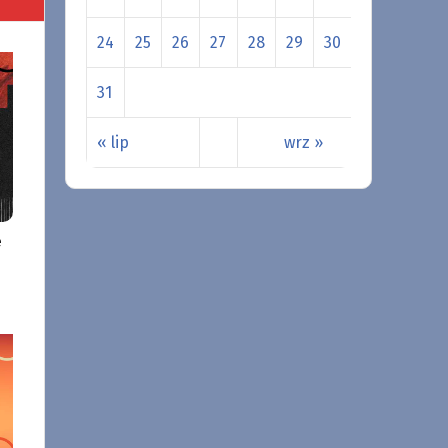
24
25
26
27
28
29
30
31
« lip
wrz »
e