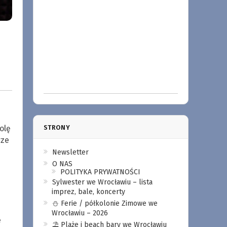
olę
STRONY
rze
Newsletter
e
O NAS
POLITYKA PRYWATNOŚCI
Sylwester we Wrocławiu – lista
imprez, bale, koncerty
⛄️ Ferie / półkolonie Zimowe we
Wrocławiu – 2026
e
⛱️ Plaże i beach bary we Wrocławiu