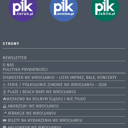
STRONY
NEWSLETTER
O NAS
POLITYKA PRYWATNOŚCI
SYLWESTER WE WROCŁAWIU – LISTA IMPREZ, BALE, KONCERTY
⛄️ FERIE / PÓŁKOLONIE ZIMOWE WE WROCŁAWIU – 2026
⛱️ PLAŻE I BEACH BARY WE WROCŁAWIU
⛺️WEEKEND NA DOLNYM ŚLĄSKU I NIE TYLKO
🔮 ANDRZEJKI WE WROCŁAWIU
📍 ATRAKCJE WE WROCŁAWIU
🎟️ BILETY NA WYDARZENIA WE WROCŁAWIU
🎃 HALLOWEEN WE WROCŁAWIU