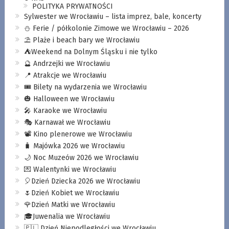
POLITYKA PRYWATNOŚCI
Sylwester we Wrocławiu – lista imprez, bale, koncerty
⛄️ Ferie / półkolonie Zimowe we Wrocławiu – 2026
⛱️ Plaże i beach bary we Wrocławiu
⛺️Weekend na Dolnym Śląsku i nie tylko
🔮 Andrzejki we Wrocławiu
📍 Atrakcje we Wrocławiu
🎟️ Bilety na wydarzenia we Wrocławiu
🎃 Halloween we Wrocławiu
🎤 Karaoke we Wrocławiu
🎭 Karnawał we Wrocławiu
📽️ Kino plenerowe we Wrocławiu
🧳 Majówka 2026 we Wrocławiu
🌙 Noc Muzeów 2026 we Wrocławiu
💌 Walentynki we Wrocławiu
🎈Dzień Dziecka 2026 we Wrocławiu
🌷Dzień Kobiet we Wrocławiu
🌹Dzień Matki we Wrocławiu
🎓Juwenalia we Wrocławiu
🇵🇱 Dzień Niepodległości we Wrocławiu