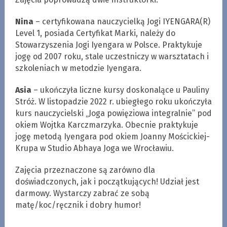
Nina
– certyfikowana nauczycielką Jogi IYENGARA(R)
Level 1, posiada Certyfikat Marki, należy do
Stowarzyszenia Jogi Iyengara w Polsce. Praktykuje
jogę od 2007 roku, stale uczestniczy w warsztatach i
szkoleniach w metodzie Iyengara.
Asia
– ukończyła liczne kursy doskonalące u Pauliny
Stróż. W listopadzie 2022 r. ubiegłego roku ukończyła
kurs nauczycielski „Joga powięziowa integralnie” pod
okiem Wojtka Karczmarzyka. Obecnie praktykuje
jogę metodą Iyengara pod okiem Joanny Mościckiej-
Krupa w Studio Abhaya Joga we Wrocławiu.
Zajęcia przeznaczone są zarówno dla
doświadczonych, jak i początkujących! Udział jest
darmowy. Wystarczy zabrać ze sobą
matę/koc/ręcznik i dobry humor!