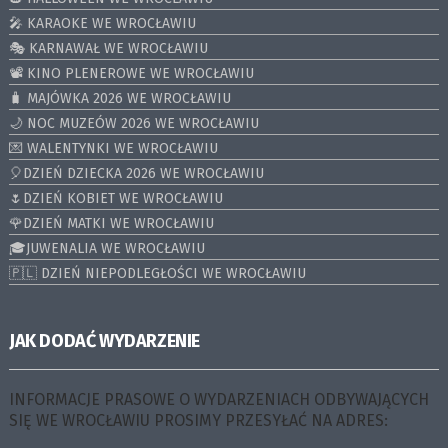
🎤 KARAOKE WE WROCŁAWIU
🎭 KARNAWAŁ WE WROCŁAWIU
📽️ KINO PLENEROWE WE WROCŁAWIU
🧳 MAJÓWKA 2026 WE WROCŁAWIU
🌙 NOC MUZEÓW 2026 WE WROCŁAWIU
💌 WALENTYNKI WE WROCŁAWIU
🎈DZIEŃ DZIECKA 2026 WE WROCŁAWIU
🌷DZIEŃ KOBIET WE WROCŁAWIU
🌹DZIEŃ MATKI WE WROCŁAWIU
🎓JUWENALIA WE WROCŁAWIU
🇵🇱 DZIEŃ NIEPODLEGŁOŚCI WE WROCŁAWIU
JAK DODAĆ WYDARZENIE
INFORMACJE PRASOWE O WYDARZENIACH ODBYWAJĄCYCH
SIĘ WE WROCŁAWIU PROSIMY PRZESYŁAĆ NA ADRES: