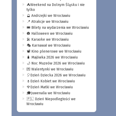
⛺️Weekend na Dolnym Śląsku i nie
tylko
🔮 Andrzejki we Wrocławiu
📍 Atrakcje we Wrocławiu
🎟️ Bilety na wydarzenia we Wrocławiu
🎃 Halloween we Wrocławiu
🎤 Karaoke we Wrocławiu
🎭 Karnawał we Wrocławiu
📽️ Kino plenerowe we Wrocławiu
🧳 Majówka 2026 we Wrocławiu
🌙 Noc Muzeów 2026 we Wrocławiu
💌 Walentynki we Wrocławiu
🎈Dzień Dziecka 2026 we Wrocławiu
🌷Dzień Kobiet we Wrocławiu
🌹Dzień Matki we Wrocławiu
🎓Juwenalia we Wrocławiu
🇵🇱 Dzień Niepodległości we
Wrocławiu