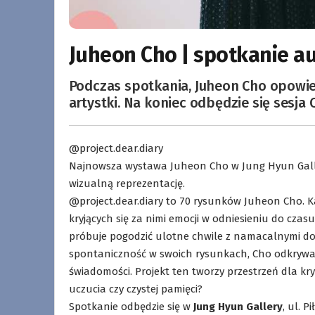
Juheon Cho | spotkanie au
Podczas spotkania, Juheon Cho opowie 
artystki. Na koniec odbędzie się sesja 
@project.dear.diary
Najnowsza wystawa Juheon Cho w Jung Hyun Galler
wizualną reprezentację.
@project.dear.diary to 70 rysunków Juheon Cho. K
kryjących się za nimi emocji w odniesieniu do czasu
próbuje pogodzić ulotne chwile z namacalnymi do
spontaniczność w swoich rysunkach, Cho odkrywa 
świadomości. Projekt ten tworzy przestrzeń dla kr
uczucia czy czystej pamięci?
Spotkanie odbędzie się w
Jung Hyun Gallery
, ul. 