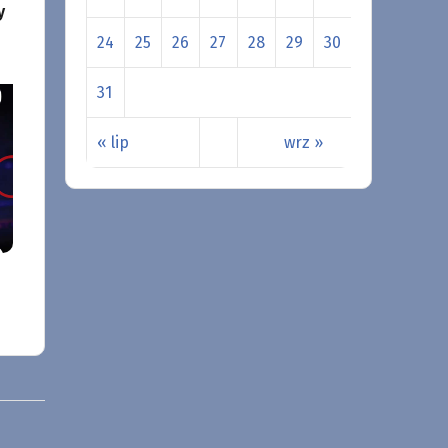
y
24
25
26
27
28
29
30
31
« lip
wrz »