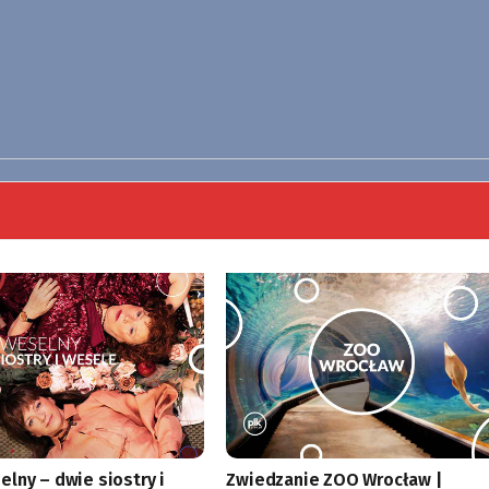
lny – dwie siostry i
Zwiedzanie ZOO Wrocław |