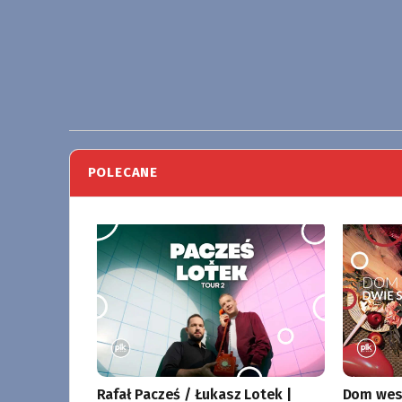
POLECANE
Rafał Pacześ / Łukasz Lotek |
Dom wese