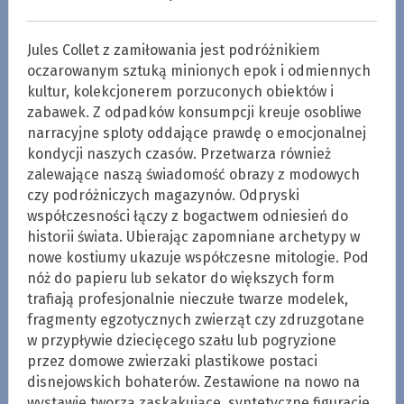
Jules Collet z zamiłowania jest podróżnikiem
oczarowanym sztuką minionych epok i odmiennych
kultur, kolekcjonerem porzuconych obiektów i
zabawek. Z odpadków konsumpcji kreuje osobliwe
narracyjne sploty oddające prawdę o emocjonalnej
kondycji naszych czasów. Przetwarza również
zalewające naszą świadomość obrazy z modowych
czy podróżniczych magazynów. Odpryski
współczesności łączy z bogactwem odniesień do
historii świata. Ubierając zapomniane archetypy w
nowe kostiumy ukazuje współczesne mitologie. Pod
nóż do papieru lub sekator do większych form
trafiają profesjonalnie nieczułe twarze modelek,
fragmenty egzotycznych zwierząt czy zdruzgotane
w przypływie dziecięcego szału lub pogryzione
przez domowe zwierzaki plastikowe postaci
disnejowskich bohaterów. Zestawione na nowo na
wystawie tworzą zaskakujące, syntetyczne figuracje.