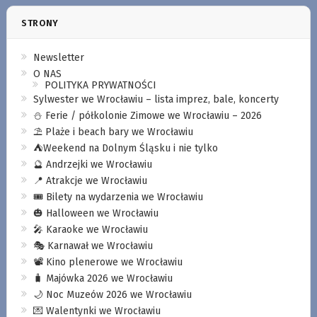
STRONY
Newsletter
O NAS
POLITYKA PRYWATNOŚCI
Sylwester we Wrocławiu – lista imprez, bale, koncerty
⛄️ Ferie / półkolonie Zimowe we Wrocławiu – 2026
⛱️ Plaże i beach bary we Wrocławiu
⛺️Weekend na Dolnym Śląsku i nie tylko
🔮 Andrzejki we Wrocławiu
📍 Atrakcje we Wrocławiu
🎟️ Bilety na wydarzenia we Wrocławiu
🎃 Halloween we Wrocławiu
🎤 Karaoke we Wrocławiu
🎭 Karnawał we Wrocławiu
📽️ Kino plenerowe we Wrocławiu
🧳 Majówka 2026 we Wrocławiu
🌙 Noc Muzeów 2026 we Wrocławiu
💌 Walentynki we Wrocławiu