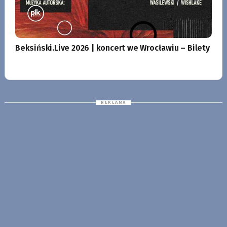
Beksiński.Live 2026 | koncert we Wrocławiu – Bilety