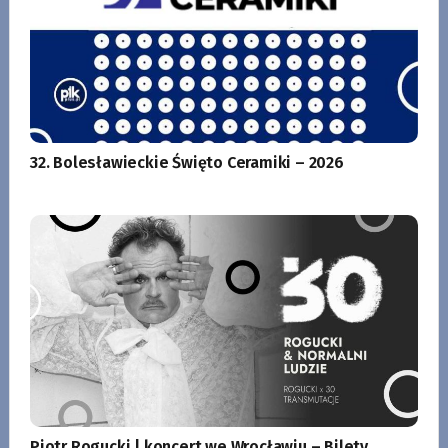
32. Bolesławieckie Święto Ceramiki – 2026
Piotr Rogucki | koncert we Wrocławiu – Bilety