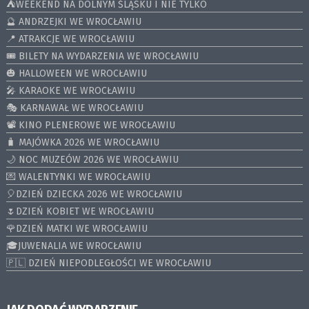
⛺️WEEKEND NA DOLNYM ŚLĄSKU I NIE TYLKO
🔮 ANDRZEJKI WE WROCŁAWIU
📍 ATRAKCJE WE WROCŁAWIU
🎟️ BILETY NA WYDARZENIA WE WROCŁAWIU
🎃 HALLOWEEN WE WROCŁAWIU
🎤 KARAOKE WE WROCŁAWIU
🎭 KARNAWAŁ WE WROCŁAWIU
📽️ KINO PLENEROWE WE WROCŁAWIU
🧳 MAJÓWKA 2026 WE WROCŁAWIU
🌙 NOC MUZEÓW 2026 WE WROCŁAWIU
💌 WALENTYNKI WE WROCŁAWIU
🎈DZIEŃ DZIECKA 2026 WE WROCŁAWIU
🌷DZIEŃ KOBIET WE WROCŁAWIU
🌹DZIEŃ MATKI WE WROCŁAWIU
🎓JUWENALIA WE WROCŁAWIU
🇵🇱 DZIEŃ NIEPODLEGŁOŚCI WE WROCŁAWIU