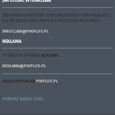
JAK DODAĆ WYDARZENIE
INFORMACJE PRASOWE O WYDARZENIACH ODBYWAJĄCYCH
SIĘ WE WROCŁAWIU PROSIMY PRZESYŁAĆ NA ADRES:
WROCLAW@PIKPLUS.PL
REKLAMA
PYTANIA W SPRAWIE
REKLAMY:
REKLAMA@PIKPLUS.PL
GRUPA MEDIALNA
PIKPLUS.PL
POBIERZ NASZE LOGO