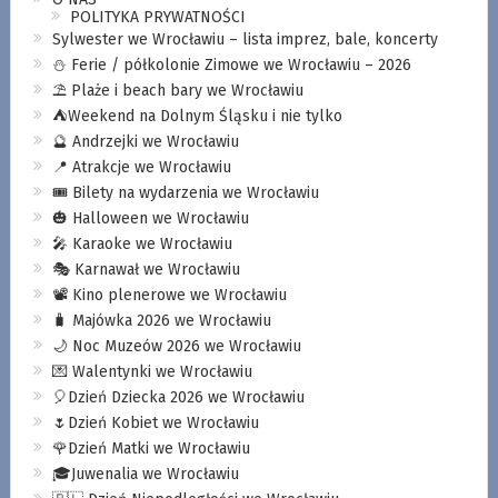
POLITYKA PRYWATNOŚCI
Sylwester we Wrocławiu – lista imprez, bale, koncerty
⛄️ Ferie / półkolonie Zimowe we Wrocławiu – 2026
⛱️ Plaże i beach bary we Wrocławiu
⛺️Weekend na Dolnym Śląsku i nie tylko
🔮 Andrzejki we Wrocławiu
📍 Atrakcje we Wrocławiu
🎟️ Bilety na wydarzenia we Wrocławiu
🎃 Halloween we Wrocławiu
🎤 Karaoke we Wrocławiu
🎭 Karnawał we Wrocławiu
📽️ Kino plenerowe we Wrocławiu
🧳 Majówka 2026 we Wrocławiu
🌙 Noc Muzeów 2026 we Wrocławiu
💌 Walentynki we Wrocławiu
🎈Dzień Dziecka 2026 we Wrocławiu
🌷Dzień Kobiet we Wrocławiu
🌹Dzień Matki we Wrocławiu
🎓Juwenalia we Wrocławiu