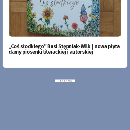
„Coś słodkiego” Basi Stępniak-Wilk | nowa płyta
damy piosenki literackiej i autorskiej