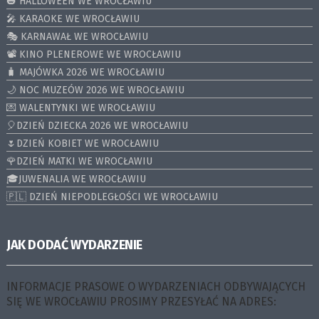
🎃 HALLOWEEN WE WROCŁAWIU
🎤 KARAOKE WE WROCŁAWIU
🎭 KARNAWAŁ WE WROCŁAWIU
📽️ KINO PLENEROWE WE WROCŁAWIU
🧳 MAJÓWKA 2026 WE WROCŁAWIU
🌙 NOC MUZEÓW 2026 WE WROCŁAWIU
💌 WALENTYNKI WE WROCŁAWIU
🎈DZIEŃ DZIECKA 2026 WE WROCŁAWIU
🌷DZIEŃ KOBIET WE WROCŁAWIU
🌹DZIEŃ MATKI WE WROCŁAWIU
🎓JUWENALIA WE WROCŁAWIU
🇵🇱 DZIEŃ NIEPODLEGŁOŚCI WE WROCŁAWIU
JAK DODAĆ WYDARZENIE
INFORMACJE PRASOWE O WYDARZENIACH ODBYWAJĄCYCH
SIĘ WE WROCŁAWIU PROSIMY PRZESYŁAĆ NA ADRES: