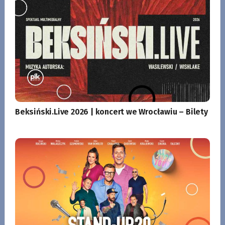
Beksiński.Live 2026 | koncert we Wrocławiu – Bilety