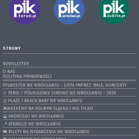
STRONY
NEWSLETTER
O NAS
POLITYKA PRYWATNOŚCI
SYLWESTER WE WROCŁAWIU – LISTA IMPREZ, BALE, KONCERTY
⛄️ FERIE / PÓŁKOLONIE ZIMOWE WE WROCŁAWIU – 2026
⛱️ PLAŻE I BEACH BARY WE WROCŁAWIU
⛺️WEEKEND NA DOLNYM ŚLĄSKU I NIE TYLKO
🔮 ANDRZEJKI WE WROCŁAWIU
📍 ATRAKCJE WE WROCŁAWIU
🎟️ BILETY NA WYDARZENIA WE WROCŁAWIU