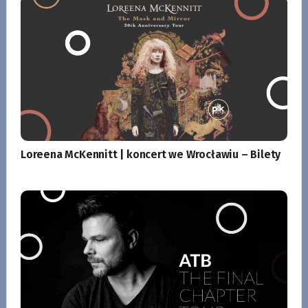
Loreena McKennitt | koncert we Wrocławiu – Bilety