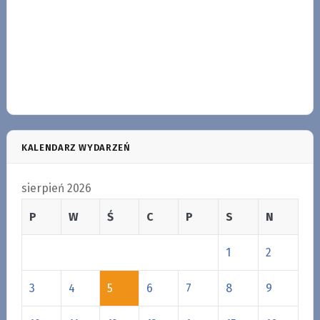
KALENDARZ WYDARZEŃ
sierpień 2026
P
W
Ś
C
P
S
N
1
2
3
4
5
6
7
8
9