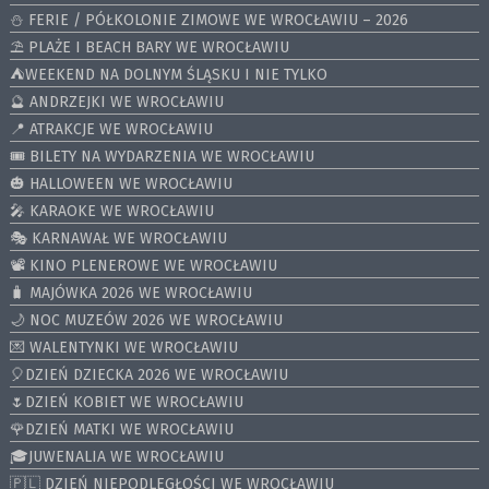
⛄️ FERIE / PÓŁKOLONIE ZIMOWE WE WROCŁAWIU – 2026
⛱️ PLAŻE I BEACH BARY WE WROCŁAWIU
⛺️WEEKEND NA DOLNYM ŚLĄSKU I NIE TYLKO
🔮 ANDRZEJKI WE WROCŁAWIU
📍 ATRAKCJE WE WROCŁAWIU
🎟️ BILETY NA WYDARZENIA WE WROCŁAWIU
🎃 HALLOWEEN WE WROCŁAWIU
🎤 KARAOKE WE WROCŁAWIU
🎭 KARNAWAŁ WE WROCŁAWIU
📽️ KINO PLENEROWE WE WROCŁAWIU
🧳 MAJÓWKA 2026 WE WROCŁAWIU
🌙 NOC MUZEÓW 2026 WE WROCŁAWIU
💌 WALENTYNKI WE WROCŁAWIU
🎈DZIEŃ DZIECKA 2026 WE WROCŁAWIU
🌷DZIEŃ KOBIET WE WROCŁAWIU
🌹DZIEŃ MATKI WE WROCŁAWIU
🎓JUWENALIA WE WROCŁAWIU
🇵🇱 DZIEŃ NIEPODLEGŁOŚCI WE WROCŁAWIU