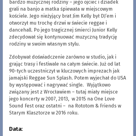
bardzo muzycznej rodziny – jego ojciec i dziadek
grali na banjo a matka śpiewała w miejscowym
kościele. Jego nieżyjący brat Jim Kelly był DJ’em i
otworzył mu trochę drzwi w świecie reggae i
dancehall. Po jego tragicznej śmierci Junior Kelly
zdecydował się kontynuować muzyczną tradycję
rodziny w swoim własnym stylu.
Zdobywał doświadczenie zarówno w studio, jak i
grając trasy i festiwale na całym świecie. Już od lat
90-tych uczestniczył w kluczowych imprezach jak
jamajski Reggae Sun Splash. Potem wyjechał do USA
by występować i nagrywać single. Wyjątkowo
związany jest z Wrocławiem – tutaj miały miejsce
jego koncerty w 2007, 2013, w 2015 na One Love
Sound Fest oraz ostatni – na Rototom & Friends w
Starym Klasztorze w 2016 roku.
Data: