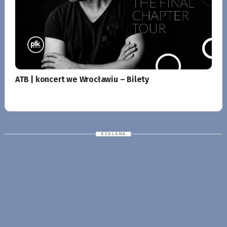
ATB | koncert we Wrocławiu – Bilety