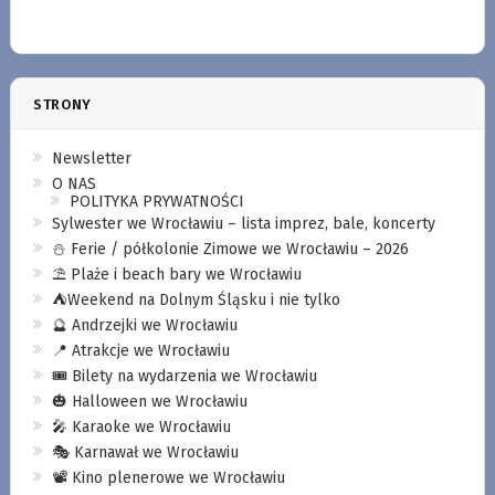
STRONY
Newsletter
O NAS
POLITYKA PRYWATNOŚCI
Sylwester we Wrocławiu – lista imprez, bale, koncerty
⛄️ Ferie / półkolonie Zimowe we Wrocławiu – 2026
⛱️ Plaże i beach bary we Wrocławiu
⛺️Weekend na Dolnym Śląsku i nie tylko
🔮 Andrzejki we Wrocławiu
📍 Atrakcje we Wrocławiu
🎟️ Bilety na wydarzenia we Wrocławiu
🎃 Halloween we Wrocławiu
🎤 Karaoke we Wrocławiu
🎭 Karnawał we Wrocławiu
📽️ Kino plenerowe we Wrocławiu